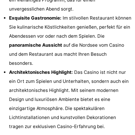
-
unvergesslichen Abend sorgt.
Exquisite Gastronomie:
Im stilvollen Restaurant können
Rundfahrten
-
Sie kulinarische Köstlichkeiten genießen, perfekt für ein
Unterhaltung
-
Abendessen vor oder nach dem Spielen. Die
panoramische Aussicht
auf die Nordsee vom Casino
Spielplätze
-
und dem Restaurant aus macht Ihren Besuch
Indoor-
Dörfer
besonders.
Architektonisches Highlight:
Das Casino ist nicht nur
Spielplätze
&
Natur
ein Ort zum Spielen und Unterhalten, sondern auch ein
Städte
Führungen
architektonisches Highlight. Mit seinem modernen
Design und luxuriösen Ambiente bietet es eine
Sport
einzigartige Atmosphäre. Die spektakulären
-
Lichtinstallationen und kunstvollen Dekorationen
tragen zur exklusiven Casino-Erfahrung bei.
Radfahren
-