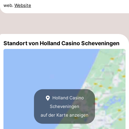
web.
Website
Parken
Reisebuchshop
Medizin
Adressen
Region
Standort von Holland Casino Scheveningen
Nordholland
-
Natur
-
Schoorlse
Bergen
-
Holland Casino
Duinen
aan
Bergen
-
Scheveningen
Zee
Alkmaar
-
auf der Karte anzeigen
Egmond
-