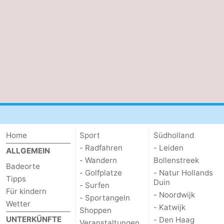
Hollands
Noordwijk
-
Duin
Katwijk
-
Den
-
Haag
Rotterdam
-
Rockanje
Zeeland
Schouwen-
Home
Sport
Südholland
- Radfahren
- Leiden
ALLGEMEIN
Duiveland
-
- Wandern
Bollenstreek
Badeorte
- Golfplatze
- Natur Hollands
Renesse
-
Tipps
Duin
- Surfen
Für kindern
- Noordwijk
Brouwershaven
-
- Sportangeln
Wetter
- Katwijk
Shoppen
UNTERKÜNFTE
Bruinisse
-
- Den Haag
Veranstaltungen