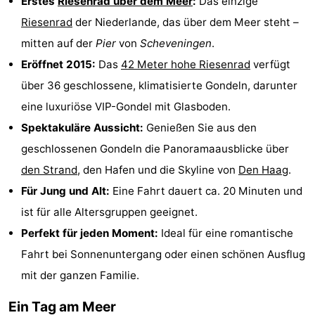
Erstes
Riesenrad über dem Meer
:
Das einzige
Riesenrad
der Niederlande, das über dem Meer steht –
Zierikzee
-
mitten auf der
Pier
von
Scheveningen
.
Natur
-
Eröffnet 2015:
Das
42 Meter hohe Riesenrad
verfügt
über 36 geschlossene, klimatisierte Gondeln, darunter
Oosterschelde
Burgh
-
eine luxuriöse VIP-Gondel mit Glasboden.
Haamstede
Natur
Wetter
Spektakuläre Aussicht:
Genießen Sie aus den
geschlossenen Gondeln die Panoramaausblicke über
Kop
Kontakt
den Strand
, den Hafen und die Skyline von
Den Haag
.
van
Für Jung und Alt:
Eine Fahrt dauert ca. 20 Minuten und
ist für alle Altersgruppen geeignet.
Schouwen
Perfekt für jeden Moment:
Ideal für eine romantische
Fahrt bei Sonnenuntergang oder einen schönen Ausflug
mit der ganzen Familie.
Ein Tag am Meer