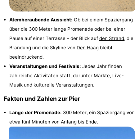
Parken
Reisebuchshop
Atemberaubende Aussicht:
Ob bei einem Spaziergang
Medizin
über die 300 Meter lange Promenade oder bei einer
Adressen
Region
Pause auf einer Terrasse – der Blick auf
den Strand
, die
Brandung und die Skyline von
Den Haag
bleibt
Nordholland
beeindruckend.
-
Veranstaltungen und Festivals:
Jedes Jahr finden
zahlreiche Aktivitäten statt, darunter Märkte, Live-
Natur
-
Musik und kulturelle Veranstaltungen.
Schoorlse
Bergen
-
Fakten und Zahlen zur Pier
Duinen
aan
Bergen
-
Länge der Promenade:
300 Meter; ein Spaziergang von
Zee
Alkmaar
-
etwa fünf Minuten von Anfang bis Ende.
Egmond
-