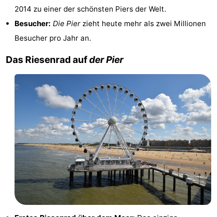
2014 zu einer der schönsten Piers der Welt.
Hollands
Noordwijk
-
Besucher:
Die Pier
zieht heute mehr als zwei Millionen
Besucher pro Jahr an.
Duin
Katwijk
-
Das Riesenrad auf
der Pier
Den
-
Haag
Rotterdam
-
Rockanje
Zeeland
Schouwen-
Duiveland
-
Renesse
-
Brouwershaven
-
Bruinisse
-