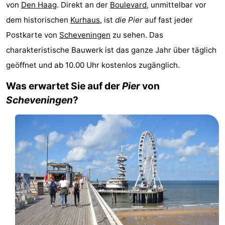
von
Den Haag
. Direkt an der
Boulevard
, unmittelbar vor
Duinrell
-
dem historischen
Kurhaus
, ist
die Pier
auf fast jeder
Postkarte von
Scheveningen
zu sehen. Das
Kijkduin
Hotels
charakteristische Bauwerk ist das ganze Jahr über täglich
Zimmer
geöffnet und ab 10.00 Uhr kostenlos zugänglich.
(mit
Lastminutes
Was erwartet Sie auf der
Pier
von
Scheveningen
?
Frühstück)
Strand
Sehen
&
-
tun
Museen
-
Denkmäler
-
Aussichtspunkte
Attraktionen