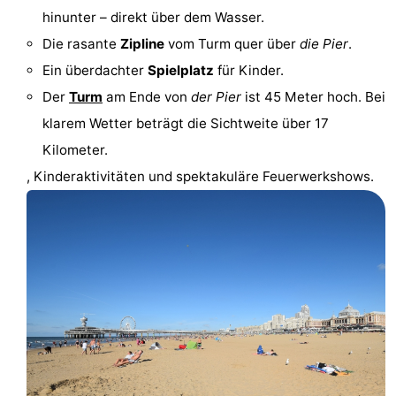
hinunter – direkt über dem Wasser.
Wandern
-
Die rasante
Zipline
vom Turm quer über
die Pier
.
Golfplatze
-
Ein überdachter
Spielplatz
für Kinder.
Der
Turm
am Ende von
der Pier
ist 45 Meter hoch. Bei
Surfen
-
klarem Wetter beträgt die Sichtweite über 17
Sportangeln
Shoppen
Kilometer.
, Kinderaktivitäten und spektakuläre Feuerwerkshows.
Essen
und
Veranstaltungen
trinken
Praktisch
Forum
Route
-