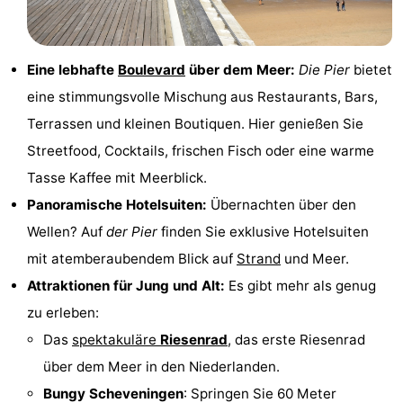
-
Rundfahrten
-
Eine lebhafte
Boulevard
über dem Meer:
Die Pier
bietet
eine stimmungsvolle Mischung aus Restaurants, Bars,
Unterhaltung
-
Terrassen und kleinen Boutiquen. Hier genießen Sie
Spielplätze
-
Streetfood, Cocktails, frischen Fisch oder eine warme
Tasse Kaffee mit Meerblick.
Indoor-
Dörfer
Panoramische Hotelsuiten:
Übernachten über den
Spielplätze
&
Natur
Wellen? Auf
der Pier
finden Sie exklusive Hotelsuiten
mit atemberaubendem Blick auf
Strand
und Meer.
Städte
Führungen
Attraktionen für Jung und Alt:
Es gibt mehr als genug
Sport
zu erleben:
Das
spektakuläre
Riesenrad
, das erste Riesenrad
-
über dem Meer in den Niederlanden.
Radfahren
-
Bungy Scheveningen
: Springen Sie 60 Meter