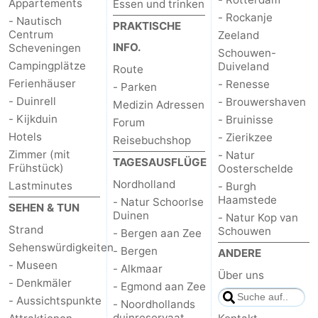
Appartements
Essen und trinken
- Rockanje
- Nautisch
PRAKTISCHE
Centrum
Zeeland
INFO.
Scheveningen
Schouwen-
Campingplätze
Duiveland
Route
Ferienhäuser
- Renesse
- Parken
- Duinrell
- Brouwershaven
Medizin Adressen
- Kijkduin
- Bruinisse
Forum
Hotels
- Zierikzee
Reisebuchshop
Zimmer (mit
- Natur
TAGESAUSFLÜGE
Frühstück)
Oosterschelde
Nordholland
Lastminutes
- Burgh
Haamstede
- Natur Schoorlse
SEHEN & TUN
Duinen
- Natur Kop van
Strand
Schouwen
- Bergen aan Zee
Sehenswürdigkeiten
- Bergen
ANDERE
- Museen
- Alkmaar
Über uns
- Denkmäler
- Egmond aan Zee
- Aussichtspunkte
- Noordhollands
duinreservaat