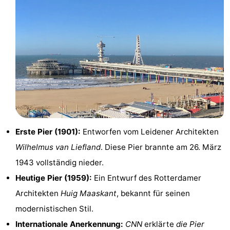
aan
Noordhollands
-
Zee
duinreservaat
Wijk
-
aan
Natur
-
Zee
Zuid-
Amsterdam
-
Kennermerland
Haarlem
-
Erste Pier (1901):
Entworfen vom Leidener Architekten
Zandvoort
Südholland
Wilhelmus van Liefland
. Diese Pier brannte am 26. März
-
1943 vollständig nieder.
Heutige Pier (1959):
Ein Entwurf des Rotterdamer
Leiden
Bollenstreek
Architekten
Huig Maaskant
, bekannt für seinen
-
modernistischen Stil.
Internationale Anerkennung:
CNN
erklärte
die Pier
Natur
-