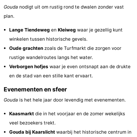
Gouda
nodigt uit om rustig rond te dwalen zonder vast
Zierikzee
-
plan.
Natur
-
Lange Tiendeweg
en
Kleiweg
waar je gezellig kunt
Oosterschelde
Burgh
-
winkelen tussen historische gevels.
Oude grachten
zoals de Turfmarkt die zorgen voor
Haamstede
Natur
Wetter
rustige wandelroutes langs het water.
Kop
Kontakt
Verborgen hofjes
waar je even ontsnapt aan de drukte
en de stad van een stille kant ervaart.
van
Evenementen en sfeer
Schouwen
Gouda
is het hele jaar door levendig met evenementen.
Kaasmarkt
die in het voorjaar en de zomer wekelijks
veel bezoekers trekt.
Gouda bij Kaarslicht
waarbij het historische centrum in