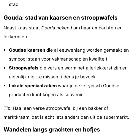
stad.
Hollands
Noordwijk
-
Gouda: stad van kaarsen en stroopwafels
Duin
Katwijk
-
Naast kaas staat
Gouda
bekend om haar ambachten en
lekkernijen.
Den
-
Goudse kaarsen
die al eeuwenlang worden gemaakt en
Haag
Rotterdam
-
symbool staan voor vakmanschap en kwaliteit.
Rockanje
Zeeland
Stroopwafels
die vers en warm het allerlekkerst zijn en
eigenlijk niet te missen tijdens je bezoek.
Schouwen-
Lokale speciaalzaken
waar je deze typisch Goudse
Duiveland
-
producten kunt kopen als souvenir.
Renesse
-
Tip:
Haal een verse stroopwafel bij een bakker of
marktkraam, dat is echt iets anders dan uit de supermarkt.
Brouwershaven
-
Wandelen langs grachten en hofjes
Bruinisse
-