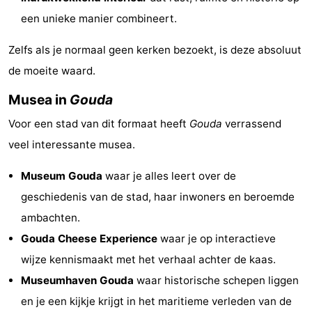
een unieke manier combineert.
aan
Noordhollands
-
Zelfs als je normaal geen kerken bezoekt, is deze absoluut
Zee
duinreservaat
Wijk
-
de moeite waard.
aan
Natur
-
Musea in
Gouda
Zee
Zuid-
Amsterdam
-
Voor een stad van dit formaat heeft
Gouda
verrassend
veel interessante musea.
Kennermerland
Haarlem
-
Museum Gouda
waar je alles leert over de
Zandvoort
Südholland
geschiedenis van de stad, haar inwoners en beroemde
-
ambachten.
Gouda Cheese Experience
waar je op interactieve
Leiden
Bollenstreek
wijze kennismaakt met het verhaal achter de kaas.
-
Museumhaven Gouda
waar historische schepen liggen
en je een kijkje krijgt in het maritieme verleden van de
Natur
-