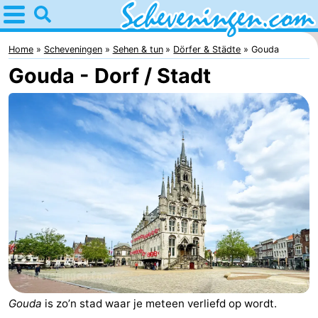
Home
Scheveningen
Home
Scheveningen
Sehen & tun
Dörfer & Städte
Gouda
Gouda - Dorf / Stadt
Tipps
Für
kindern
Übernachten
Appartements
-
Nautisch
Campingplätze
Centrum
Ferienhäuser
Scheveningen
-
Gouda
is zo’n stad waar je meteen verliefd op wordt.