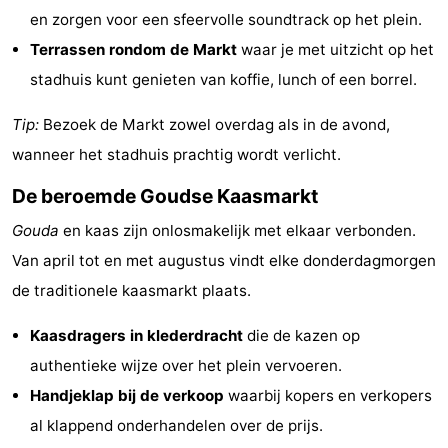
en zorgen voor een sfeervolle soundtrack op het plein.
Wandern
-
Terrassen rondom de Markt
waar je met uitzicht op het
Golfplatze
-
stadhuis kunt genieten van koffie, lunch of een borrel.
Surfen
-
Tip:
Bezoek de Markt zowel overdag als in de avond,
wanneer het stadhuis prachtig wordt verlicht.
Sportangeln
Shoppen
De beroemde Goudse Kaasmarkt
Essen
Gouda
en kaas zijn onlosmakelijk met elkaar verbonden.
und
Veranstaltungen
Van april tot en met augustus vindt elke donderdagmorgen
de traditionele kaasmarkt plaats.
trinken
Praktisch
Kaasdragers in klederdracht
die de kazen op
Forum
authentieke wijze over het plein vervoeren.
Route
Handjeklap bij de verkoop
waarbij kopers en verkopers
al klappend onderhandelen over de prijs.
-