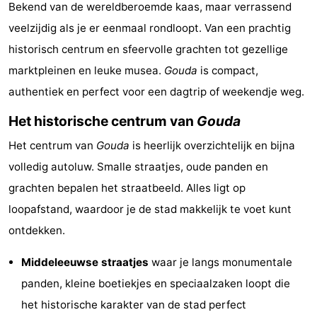
Bekend van de wereldberoemde kaas, maar verrassend
Duinrell
-
veelzijdig als je er eenmaal rondloopt. Van een prachtig
Kijkduin
Hotels
historisch centrum en sfeervolle grachten tot gezellige
marktpleinen en leuke musea.
Gouda
is compact,
Zimmer
authentiek en perfect voor een dagtrip of weekendje weg.
(mit
Lastminutes
Het historische centrum van
Gouda
Frühstück)
Strand
Het centrum van
Gouda
is heerlijk overzichtelijk en bijna
volledig autoluw. Smalle straatjes, oude panden en
Sehen
grachten bepalen het straatbeeld. Alles ligt op
&
-
loopafstand, waardoor je de stad makkelijk te voet kunt
ontdekken.
tun
Museen
-
Middeleeuwse straatjes
waar je langs monumentale
Denkmäler
-
panden, kleine boetiekjes en speciaalzaken loopt die
Aussichtspunkte
Attraktionen
het historische karakter van de stad perfect