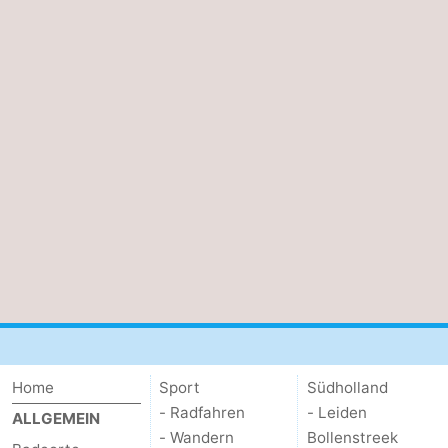
Home
Sport
Südholland
- Radfahren
- Leiden
ALLGEMEIN
- Wandern
Bollenstreek