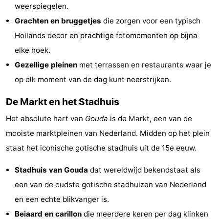
weerspiegelen.
-
Grachten en bruggetjes
die zorgen voor een typisch
Rundfahrten
-
Hollands decor en prachtige fotomomenten op bijna
elke hoek.
Unterhaltung
-
Gezellige pleinen
met terrassen en restaurants waar je
Spielplätze
-
op elk moment van de dag kunt neerstrijken.
De Markt en het Stadhuis
Indoor-
Dörfer
Het absolute hart van
Gouda
is de Markt, een van de
Spielplätze
&
Natur
mooiste marktpleinen van Nederland. Midden op het plein
Städte
Führungen
staat het iconische gotische stadhuis uit de 15e eeuw.
Sport
Stadhuis van Gouda
dat wereldwijd bekendstaat als
een van de oudste gotische stadhuizen van Nederland
-
en een echte blikvanger is.
Radfahren
-
Beiaard en carillon
die meerdere keren per dag klinken