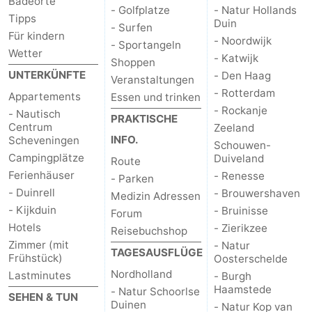
Badeorte
- Golfplatze
- Natur Hollands
Tipps
Duin
- Surfen
Für kindern
- Noordwijk
- Sportangeln
Wetter
- Katwijk
Shoppen
UNTERKÜNFTE
- Den Haag
Veranstaltungen
- Rotterdam
Appartements
Essen und trinken
- Rockanje
- Nautisch
PRAKTISCHE
Centrum
Zeeland
INFO.
Scheveningen
Schouwen-
Campingplätze
Duiveland
Route
Ferienhäuser
- Renesse
- Parken
- Duinrell
- Brouwershaven
Medizin Adressen
- Kijkduin
- Bruinisse
Forum
Hotels
- Zierikzee
Reisebuchshop
Zimmer (mit
- Natur
TAGESAUSFLÜGE
Frühstück)
Oosterschelde
Nordholland
Lastminutes
- Burgh
Haamstede
- Natur Schoorlse
SEHEN & TUN
Duinen
- Natur Kop van