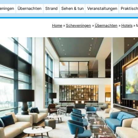
eningen
Übernachten
Strand
Sehen & tun
Veranstaltungen
Praktisc
Home
Scheveningen
Übernachten
Hotels
M