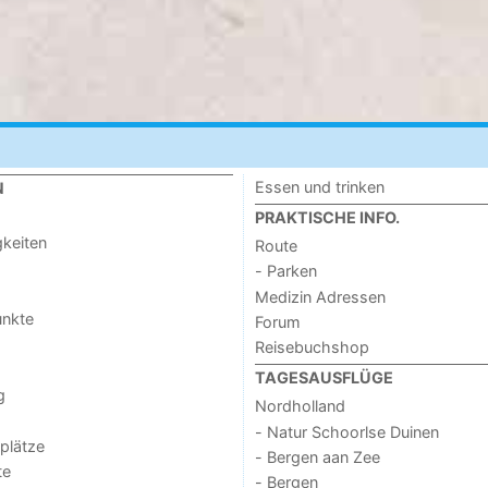
Essen und trinken
N
PRAKTISCHE INFO.
keiten
Route
- Parken
Medizin Adressen
unkte
Forum
Reisebuchshop
TAGESAUSFLÜGE
g
Nordholland
- Natur Schoorlse Duinen
lplätze
- Bergen aan Zee
te
- Bergen