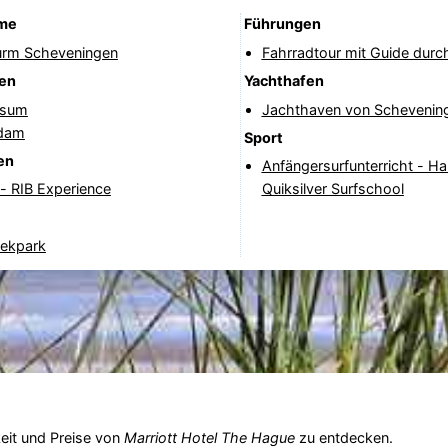
me
Führungen
urm Scheveningen
Fahrradtour mit Guide dur
nen
Yachthafen
rsum
Jachthaven von Schevenin
dam
Sport
en
Anfängersurfunterricht - Ha
- RIB Experience
Quiksilver Surfschool
ekpark
eit und Preise von
Marriott Hotel The Hague
zu entdecken.