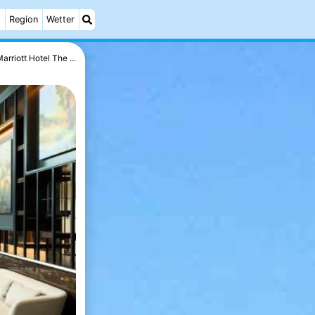
h
Region
Wetter
arriott Hotel The ...