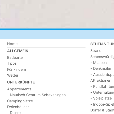
Home
SEHEN & TU
Strand
ALLGEMEIN
Sehenswürdig
Badeorte
- Museen
Tipps
- Denkmäler
Für kindern
- Aussichtsp
Wetter
Attraktionen
UNTERKÜNFTE
- Rundfahrten
Appartements
- Unterhaltun
- Nautisch Centrum Scheveningen
- Spielplätze
Campingplätze
- Indoor-Spie
Ferienhäuser
Dörfer & Städ
- Duinrell