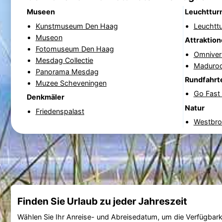
Museen
Leuchttur
Kunstmuseum Den Haag
Leuchtt
Museon
Attraktio
Fotomuseum Den Haag
Omnive
Mesdag Collectie
Maduro
Panorama Mesdag
Rundfahrt
Muzee Scheveningen
Go Fast 
Denkmäler
Natur
Friedenspalast
Westbro
Finden Sie Urlaub zu jeder Jahreszeit
Wählen Sie Ihr Anreise- und Abreisedatum, um die Verfügbark