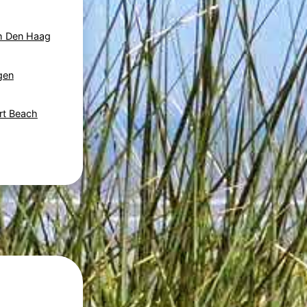
ch Den Haag
gen
rt Beach