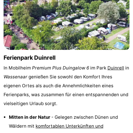
Wandern
-
Golfplatze
-
Surfen
-
Sportangeln
Shoppen
Ferienpark Duinrell
Essen
In Mobilheim
Premium Plus Duingalow 6
im Park
Duinrell
in
und
Veranstaltungen
Wassenaar
genießen Sie sowohl den Komfort Ihres
eigenen Ortes als auch die Annehmlichkeiten eines
trinken
Praktisch
Ferienparks, was zusammen für einen entspannenden und
Forum
vielseitigen Urlaub sorgt.
Route
Mitten in der Natur
- Gelegen zwischen Dünen und
Wäldern mit
komfortablen Unterkünften und
-