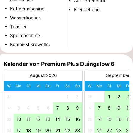
Auf Ferienpark.
Kaffeemaschine.
Freistehend.
Zierikzee
-
Wasserkocher.
Natur
-
Toaster.
Spülmaschine.
Oosterschelde
Burgh
-
Kombi-Mikrowelle.
Haamstede
Natur
Wetter
Kalender von Premium Plus Duingalow 6
Kop
Kontakt
August 2026
September 
van
W
Mo
Di
Mi
Do
Fr
Sa
So
W
Mo
Di
Mi
Do
Schouwen
1
2
1
2
3
31
36
3
4
5
6
7
8
9
7
8
9
10
32
37
10
11
12
13
14
15
16
14
15
16
17
33
38
17
18
19
20
21
22
23
21
22
23
24
34
39