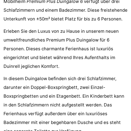
Mobilheim
Premium Plus Duingalow 6
verfügt über drei
Duinrell
-
Schlafzimmern und einem Badezimmer. Diese freistehende
Unterkunft von ±50m² bietet Platz für bis zu 6 Personen.
Kijkduin
Hotels
Erleben Sie den Luxus von zu Hause in unserem neuen
Zimmer
umweltfreundliches Premium Plus Duingalow für 6
(mit
Lastminutes
Personen. Dieses charmante Ferienhaus ist luxuriös
eingerichtet und bietet während Ihres Aufenthalts im
Frühstück)
Strand
Duinrell jeglichen Komfort.
Sehen
In diesem Duingalow befinden sich drei Schlafzimmer,
&
-
darunter ein Doppel-Boxspringbett, zwei Einzel-
Boxspringbetten und ein Etagenbett. Ein Kinderbett kann
tun
Museen
-
in den Schlafzimmern nicht aufgestellt werden. Das
Denkmäler
-
Ferienhaus verfügt außerdem über ein luxuriöses
Badezimmer mit einer begehbaren Dusche und es steht
Aussichtspunkte
Attraktionen