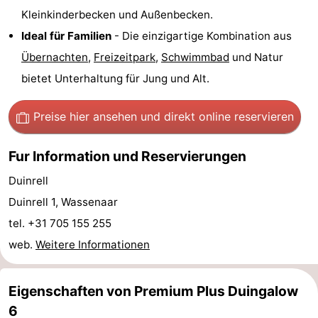
Kleinkinderbecken und Außenbecken.
aan
Noordhollands
-
Ideal für Familien
- Die einzigartige Kombination aus
Zee
duinreservaat
Wijk
-
Übernachten
,
Freizeitpark
,
Schwimmbad
und Natur
bietet Unterhaltung für Jung und Alt.
aan
Natur
-
Preise hier ansehen
und direkt online reservieren
Zee
Zuid-
Amsterdam
-
Kennermerland
Haarlem
-
Fur Information und Reservierungen
Duinrell
Zandvoort
Südholland
Duinrell 1, Wassenaar
-
tel. +31 705 155 255
web.
Weitere Informationen
Leiden
Bollenstreek
-
Eigenschaften von Premium Plus Duingalow
6
Natur
-