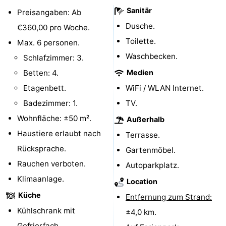
Sanitär
Preisangaben: Ab
Hollands
Noordwijk
-
Dusche.
€360,00 pro Woche.
Duin
Katwijk
-
Toilette.
Max. 6 personen.
Waschbecken.
Schlafzimmer: 3.
Den
-
Betten: 4.
Medien
Haag
Rotterdam
-
Etagenbett.
WiFi / WLAN Internet.
Badezimmer: 1.
TV.
Rockanje
Zeeland
Wohnfläche: ±50 m².
Außerhalb
Schouwen-
Haustiere erlaubt nach
Terrasse.
Rücksprache.
Gartenmöbel.
Duiveland
-
Rauchen verboten.
Autoparkplatz.
Renesse
-
Klimaanlage.
Location
Küche
Entfernung zum Strand:
Brouwershaven
-
Kühlschrank mit
±4,0 km.
Bruinisse
-
Gefrierfach.