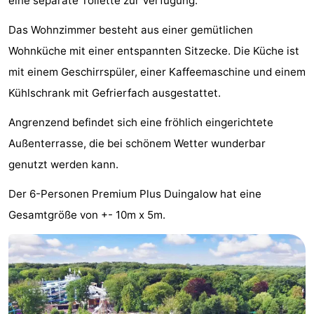
eine separate Toilette zur Verfügung.
-
Das Wohnzimmer besteht aus einer gemütlichen
Rundfahrten
-
Wohnküche mit einer entspannten Sitzecke. Die Küche ist
mit einem Geschirrspüler, einer Kaffeemaschine und einem
Unterhaltung
-
Kühlschrank mit Gefrierfach ausgestattet.
Spielplätze
-
Angrenzend befindet sich eine fröhlich eingerichtete
Außenterrasse, die bei schönem Wetter wunderbar
Indoor-
Dörfer
genutzt werden kann.
Spielplätze
&
Natur
Der 6-Personen Premium Plus Duingalow hat eine
Städte
Führungen
Gesamtgröße von +- 10m x 5m.
Sport
-
Radfahren
-