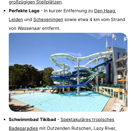
großzügigen Stellplätzen
.
Parken
Reisebuchshop
Perfekte Lage
- In kurzer Entfernung zu
Den Haag
,
Leiden
und
Scheveningen
sowie etwa 4 km vom Strand
Medizin
von
Wassenaar
entfernt.
Adressen
Region
Nordholland
-
Natur
-
Schoorlse
Bergen
-
Duinen
aan
Bergen
-
Zee
Alkmaar
-
Schwimmbad Tikibad
-
Spektakuläres tropisches
Egmond
-
Badeparadies
mit Dutzenden Rutschen, Lazy River,