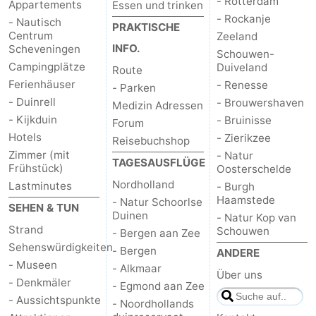
- Rotterdam
Appartements
Essen und trinken
- Rockanje
- Nautisch
PRAKTISCHE
Centrum
Zeeland
INFO.
Scheveningen
Schouwen-
Campingplätze
Duiveland
Route
Ferienhäuser
- Renesse
- Parken
- Duinrell
- Brouwershaven
Medizin Adressen
- Kijkduin
- Bruinisse
Forum
Hotels
- Zierikzee
Reisebuchshop
Zimmer (mit
- Natur
TAGESAUSFLÜGE
Frühstück)
Oosterschelde
Nordholland
Lastminutes
- Burgh
Haamstede
- Natur Schoorlse
SEHEN & TUN
Duinen
- Natur Kop van
Strand
Schouwen
- Bergen aan Zee
Sehenswürdigkeiten
- Bergen
ANDERE
- Museen
- Alkmaar
Über uns
- Denkmäler
- Egmond aan Zee
- Aussichtspunkte
- Noordhollands