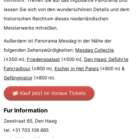
mitnimmt. Treffen Sie auf das imposante Panorama und
lassen Sie sich von den wunderschönen Details und dem
Hollands
Noordwijk
-
historischen Reichtum dieses niederländischen
Duin
Katwijk
-
Meisterwerks mitreißen.
Den
-
Außerdem ist
Panorama Mesdag
in der Nähe der
folgenden Sehenswürdigkeiten:
Mesdag Collectie
Haag
Rotterdam
-
(±350 m),
Friedenspalast
(±500 m),
Den Haag: Geführte
Rockanje
Zeeland
Fahrradtour
(±800 m),
Escher in Het Paleis
(±800 m) &
Gefängnistor
(±800 m).
Schouwen-
Kauf jetzt im Voraus Tickets
Duiveland
-
Renesse
-
Fur Information
Zeestraat 65, Den Haag
Brouwershaven
-
tel. +31 703 106 665
Bruinisse
-