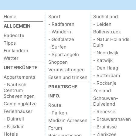
Home
Sport
Südholland
- Radfahren
- Leiden
ALLGEMEIN
- Wandern
Bollenstreek
Badeorte
- Golfplatze
- Natur Hollands
Tipps
Duin
- Surfen
Für kindern
- Noordwijk
- Sportangeln
Wetter
- Katwijk
Shoppen
UNTERKÜNFTE
- Den Haag
Veranstaltungen
- Rotterdam
Appartements
Essen und trinken
- Rockanje
- Nautisch
PRAKTISCHE
Centrum
Zeeland
INFO.
Scheveningen
Schouwen-
Campingplätze
Duiveland
Route
Ferienhäuser
- Renesse
- Parken
- Duinrell
- Brouwershaven
Medizin Adressen
- Kijkduin
- Bruinisse
Forum
Hotels
- Zierikzee
Reisebuchshop