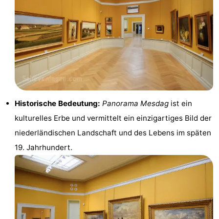
Wandern
-
Golfplatze
-
Surfen
-
Sportangeln
Shoppen
Essen
Historische Bedeutung:
Panorama Mesdag
ist ein
kulturelles Erbe und vermittelt ein einzigartiges Bild der
und
Veranstaltungen
niederländischen Landschaft und des Lebens im späten
trinken
Praktisch
19. Jahrhundert.
Forum
Route
-