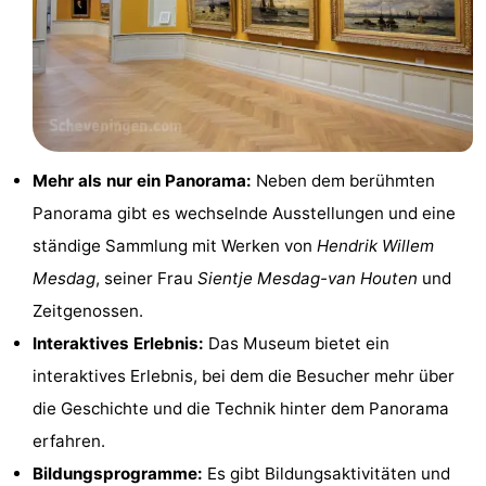
Parken
Reisebuchshop
Medizin
Adressen
Region
Nordholland
Mehr als nur ein Panorama:
Neben dem berühmten
Panorama gibt es wechselnde Ausstellungen und eine
-
ständige Sammlung mit Werken von
Hendrik Willem
Natur
-
Mesdag
, seiner Frau
Sientje Mesdag-van Houten
und
Zeitgenossen.
Schoorlse
Bergen
-
Interaktives Erlebnis:
Das Museum bietet ein
Duinen
aan
Bergen
-
interaktives Erlebnis, bei dem die Besucher mehr über
die Geschichte und die Technik hinter dem Panorama
Zee
Alkmaar
-
erfahren.
Egmond
-
Bildungsprogramme:
Es gibt Bildungsaktivitäten und