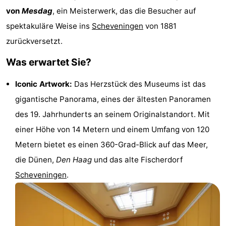
von
Mesdag
, ein Meisterwerk, das die Besucher auf
-
spektakuläre Weise ins
Scheveningen
von 1881
Rundfahrten
-
zurückversetzt.
Unterhaltung
-
Was erwartet Sie?
Spielplätze
-
Iconic Artwork:
Das Herzstück des Museums ist das
gigantische Panorama, eines der ältesten Panoramen
Indoor-
Dörfer
des 19. Jahrhunderts an seinem Originalstandort. Mit
Spielplätze
&
Natur
einer Höhe von 14 Metern und einem Umfang von 120
Metern bietet es einen 360-Grad-Blick auf das Meer,
Städte
Führungen
die Dünen,
Den Haag
und das alte Fischerdorf
Sport
Scheveningen
.
-
Radfahren
-