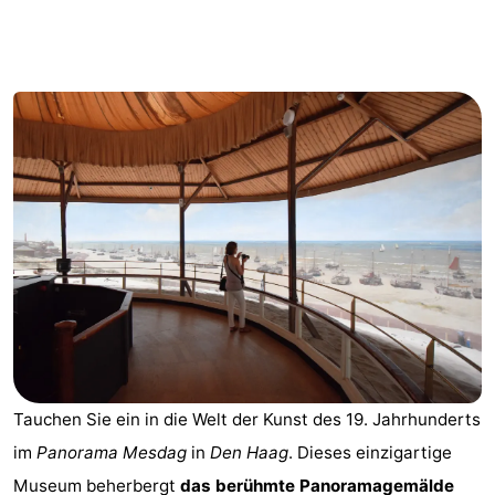
Duinrell
-
Kijkduin
Hotels
Zimmer
(mit
Lastminutes
Frühstück)
Strand
Sehen
&
-
tun
Museen
-
Tauchen Sie ein in die Welt der Kunst des 19. Jahrhunderts
Denkmäler
-
im
Panorama Mesdag
in
Den Haag
. Dieses einzigartige
Aussichtspunkte
Attraktionen
Museum beherbergt
das berühmte Panoramagemälde