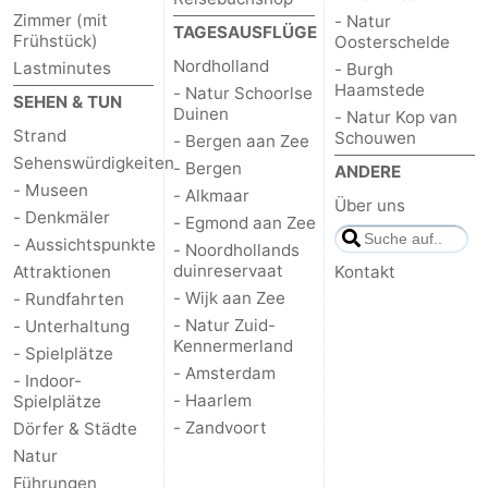
Zimmer (mit
- Natur
TAGESAUSFLÜGE
Frühstück)
Oosterschelde
Nordholland
Lastminutes
- Burgh
Haamstede
- Natur Schoorlse
SEHEN & TUN
Duinen
- Natur Kop van
Strand
Schouwen
- Bergen aan Zee
Sehenswürdigkeiten
- Bergen
ANDERE
- Museen
- Alkmaar
Über uns
- Denkmäler
- Egmond aan Zee
- Aussichtspunkte
- Noordhollands
duinreservaat
Attraktionen
Kontakt
- Wijk aan Zee
- Rundfahrten
- Natur Zuid-
- Unterhaltung
Kennermerland
- Spielplätze
- Amsterdam
- Indoor-
- Haarlem
Spielplätze
- Zandvoort
Dörfer & Städte
Natur
Führungen