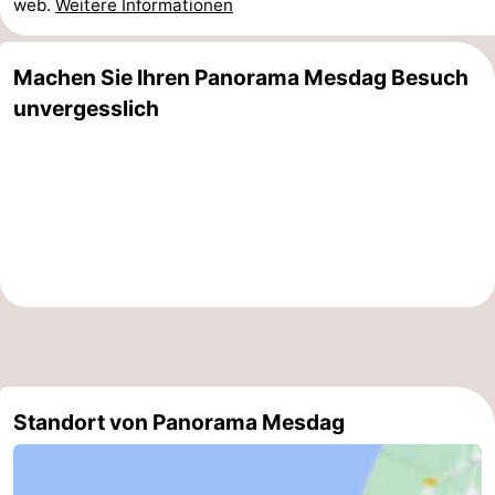
web.
Weitere Informationen
Zierikzee
-
Machen Sie Ihren Panorama Mesdag Besuch
Natur
-
unvergesslich
Oosterschelde
Burgh
-
Haamstede
Natur
Wetter
Kop
Kontakt
van
Schouwen
Standort von Panorama Mesdag