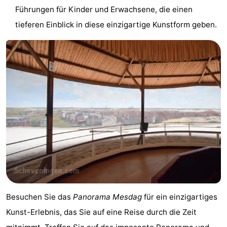
Führungen für Kinder und Erwachsene, die einen
aan
Noordhollands
-
tieferen Einblick in diese einzigartige Kunstform geben.
Zee
duinreservaat
Wijk
-
aan
Natur
-
Zee
Zuid-
Amsterdam
-
Kennermerland
Haarlem
-
Zandvoort
Südholland
-
Leiden
Bollenstreek
Besuchen Sie das
Panorama Mesdag
für ein einzigartiges
-
Kunst-Erlebnis, das Sie auf eine Reise durch die Zeit
Natur
-