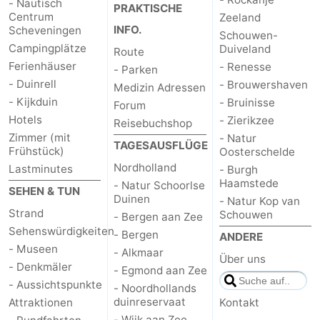
- Nautisch
PRAKTISCHE
Centrum
Zeeland
INFO.
Scheveningen
Schouwen-
Campingplätze
Duiveland
Route
Ferienhäuser
- Renesse
- Parken
- Duinrell
- Brouwershaven
Medizin Adressen
- Kijkduin
- Bruinisse
Forum
Hotels
- Zierikzee
Reisebuchshop
Zimmer (mit
- Natur
TAGESAUSFLÜGE
Frühstück)
Oosterschelde
Nordholland
Lastminutes
- Burgh
Haamstede
- Natur Schoorlse
SEHEN & TUN
Duinen
- Natur Kop van
Strand
Schouwen
- Bergen aan Zee
Sehenswürdigkeiten
- Bergen
ANDERE
- Museen
- Alkmaar
Über uns
- Denkmäler
- Egmond aan Zee
- Aussichtspunkte
- Noordhollands
duinreservaat
Attraktionen
Kontakt
- Wijk aan Zee