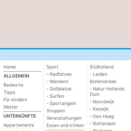
Zierikzee
-
Natur
-
Oosterschelde
Burgh
-
Haamstede
Natur
Wetter
Kop
Kontakt
Home
Sport
Südholland
- Radfahren
- Leiden
ALLGEMEIN
van
- Wandern
Bollenstreek
Badeorte
- Golfplatze
- Natur Hollands
Schouwen
Tipps
Duin
- Surfen
Für kindern
- Noordwijk
- Sportangeln
Wetter
- Katwijk
Shoppen
UNTERKÜNFTE
- Den Haag
Veranstaltungen
- Rotterdam
Appartements
Essen und trinken
- Rockanje