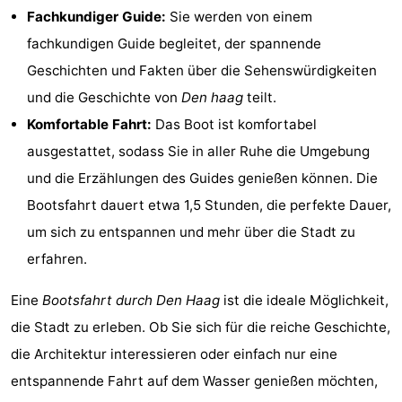
Fachkundiger Guide:
Sie werden von einem
Wandern
-
fachkundigen Guide begleitet, der spannende
Golfplatze
-
Geschichten und Fakten über die Sehenswürdigkeiten
und die Geschichte von
Den haag
teilt.
Surfen
-
Komfortable Fahrt:
Das Boot ist komfortabel
Sportangeln
Shoppen
ausgestattet, sodass Sie in aller Ruhe die Umgebung
und die Erzählungen des Guides genießen können. Die
Essen
Bootsfahrt dauert etwa 1,5 Stunden, die perfekte Dauer,
und
Veranstaltungen
um sich zu entspannen und mehr über die Stadt zu
erfahren.
trinken
Praktisch
Eine
Bootsfahrt durch Den Haag
ist die ideale Möglichkeit,
Forum
die Stadt zu erleben. Ob Sie sich für die reiche Geschichte,
Route
die Architektur interessieren oder einfach nur eine
entspannende Fahrt auf dem Wasser genießen möchten,
-