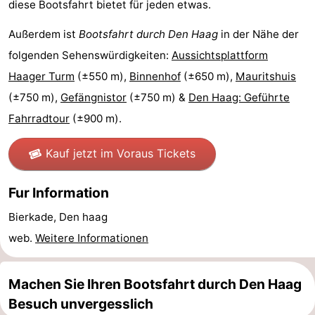
diese Bootsfahrt bietet für jeden etwas.
Parken
Reisebuchshop
Außerdem ist
Bootsfahrt durch Den Haag
in der Nähe der
Medizin
folgenden Sehenswürdigkeiten:
Aussichtsplattform
Haager Turm
(±550 m),
Binnenhof
(±650 m),
Mauritshuis
Adressen
Region
(±750 m),
Gefängnistor
(±750 m) &
Den Haag: Geführte
Nordholland
Fahrradtour
(±900 m).
-
Kauf jetzt im Voraus Tickets
Natur
-
Fur Information
Schoorlse
Bergen
-
Bierkade, Den haag
web.
Weitere Informationen
Duinen
aan
Bergen
-
Zee
Alkmaar
-
Machen Sie Ihren Bootsfahrt durch Den Haag
Besuch unvergesslich
Egmond
-