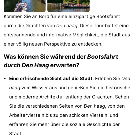
-
Kommen Sie an Bord für eine einzigartige Bootsfahrt
Rundfahrten
-
durch die Grachten von
Den haag
. Diese Tour bietet eine
entspannende und informative Möglichkeit, die Stadt aus
Unterhaltung
-
einer völlig neuen Perspektive zu entdecken.
Spielplätze
-
Was können Sie während der
Bootsfahrt
Indoor-
Dörfer
durch Den Haag
erwarten?
Spielplätze
&
Natur
Eine erfrischende Sicht auf die Stadt:
Erleben Sie
Den
haag
vom Wasser aus und genießen Sie die historische
Städte
Führungen
und moderne Architektur entlang der Grachten. Sehen
Sport
Sie die verschiedenen Seiten von
Den haag
, von den
Arbeitervierteln bis zu den schicken Vierteln, und
-
erfahren Sie mehr über die soziale Geschichte der
Radfahren
-
Stadt.