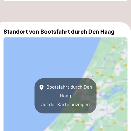
aan
Noordhollands
-
Zee
duinreservaat
Wijk
-
Standort von Bootsfahrt durch Den Haag
aan
Natur
-
Zee
Zuid-
Amsterdam
-
Kennermerland
Haarlem
-
Zandvoort
Südholland
Bootsfahrt durch Den
-
Haag
Leiden
Bollenstreek
auf der Karte anzeigen
-
Natur
-