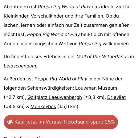
Abenteuern ist
Peppa Pig World of Play
das ideale Ziel für
Wandern
-
Kleinkinder, Vorschulkinder und ihre Familien. Ob du
Golfplatze
-
lachen, lernen oder einfach nur Zeit zusammen genießen
möchtest,
Peppa Pig World of Play
heißt dich mit offenen
Surfen
-
Armen in der magischen Welt von
Peppa Pig
willkommen.
Sportangeln
Shoppen
Du findest dieses Erlebnis in der
Mall of the Netherlands
in
Essen
Leidschendam
.
und
Veranstaltungen
Außerdem ist
Peppa Pig World of Play
in der Nähe der
folgenden Sehenswürdigkeiten:
Louwman Museum
trinken
Praktisch
(±2,7 km),
Golfplatz Leeuwenbergh
(±3,8 km),
Drievliet
Forum
(±4,5 km) &
Monkeybos
(±5,6 km).
Route
Kauf jetzt im Voraus Tickets
und spare 25%
-