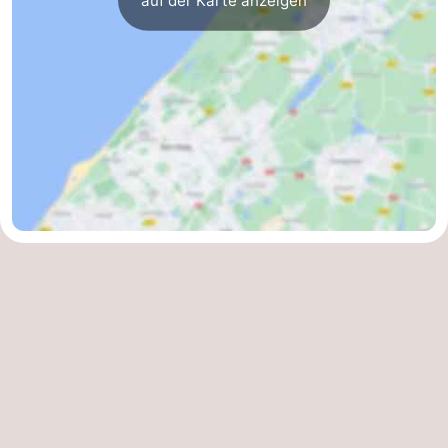
auf der Karte anzeigen
aan
Noordhollands
-
Zee
duinreservaat
Wijk
-
aan
Natur
-
Zee
Zuid-
Amsterdam
-
Kennermerland
Haarlem
-
Zandvoort
Südholland
-
Leiden
Bollenstreek
-
Natur
-