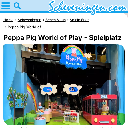
Home
Scheveningen
Home
Scheveningen
Sehen & tun
Spielplätze
Peppa Pig World of ...
Tipps
Peppa Pig World of Play - Spielplatz
Für
kindern
Übernachten
Appartements
-
Nautisch
Campingplätze
Centrum
Ferienhäuser
Scheveningen
-