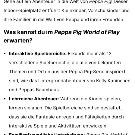
Gehe auf ein Abenteuer in die Welt von
Peppa Pig
! Dieser
Duinrell
-
Indoor-Spielplatz entführt Kleinkinder, Vorschulkinder und
ihre Familien in die Welt von Peppa und ihren Freunden.
Kijkduin
Hotels
Was kannst du im
Peppa Pig World of Play
Zimmer
erwarten?
(mit
Lastminutes
Interaktive Spielbereiche:
Erkunde mehr als 12
Frühstück)
Strand
verschiedene Spielbereiche, die alle von bekannten
Themen und Orten aus der Peppa Pig-Serie inspiriert
Sehen
sind, wie das Untergrundabenteuer von Kelly Kaninchen
&
-
und Peppas Baumhaus.
Lehrreiche Abenteuer:
Während die Kinder spielen,
tun
Museen
-
lernen sie auch. Die Spielbereiche sind so gestaltet,
Denkmäler
-
dass sie die Fantasie anregen und Fähigkeiten durch
interaktive Spiele und Aktivitäten entwickeln.
Aussichtspunkte
Attraktionen
Familienfreundliche Unterhaltung:
Peppa Pig World of