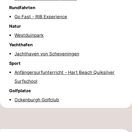
Rundfahrten
Wandern
-
Go Fast - RIB Experience
Golfplatze
-
Natur
Surfen
-
Westduinpark
Yachthafen
Sportangeln
Shoppen
Jachthaven von Scheveningen
Essen
Sport
Anfängersurfunterricht - Hart Beach Quiksilver
und
Veranstaltungen
Surfschool
trinken
Praktisch
Golfplatze
Ockenburgh Golfclub
Forum
Route
-