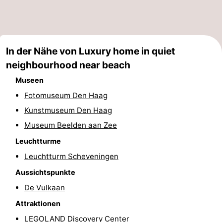
-
Rundfahrten
-
In der Nähe von Luxury home in quiet
Unterhaltung
-
neighbourhood near beach
Spielplätze
-
Museen
Fotomuseum Den Haag
Indoor-
Dörfer
Kunstmuseum Den Haag
Spielplätze
&
Natur
Museum Beelden aan Zee
Leuchtturme
Städte
Führungen
Leuchtturm Scheveningen
Sport
Aussichtspunkte
De Vulkaan
-
Attraktionen
Radfahren
-
LEGOLAND Discovery Center