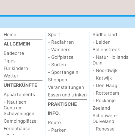
Zierikzee
-
Natur
-
Home
Sport
Südholland
Oosterschelde
Burgh
-
- Radfahren
- Leiden
ALLGEMEIN
- Wandern
Bollenstreek
Haamstede
Natur
Wetter
Badeorte
- Golfplatze
- Natur Hollands
Tipps
Duin
- Surfen
Kop
Kontakt
Für kindern
- Noordwijk
- Sportangeln
Wetter
- Katwijk
van
Shoppen
UNTERKÜNFTE
- Den Haag
Veranstaltungen
Schouwen
- Rotterdam
Appartements
Essen und trinken
- Rockanje
- Nautisch
PRAKTISCHE
Centrum
Zeeland
INFO.
Scheveningen
Schouwen-
Campingplätze
Duiveland
Route
Ferienhäuser
- Renesse
- Parken