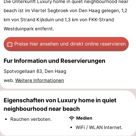
Die Unterkunft Luxury home in quiet neighbourhood near
Duinrell
-
beach ist im Viertel Segbroek von Den Haag gelegen, 1,2
km von Strand Kijkduin und 1,3 km von FKK-Strand
Kijkduin
Hotels
Westduinpark entfernt.
Zimmer
Preise hier ansehen
und direkt online reservieren
(mit
Lastminutes
Fur Information und Reservierungen
Frühstück)
Strand
Spotvogellaan 83, Den Haag
Sehen
web.
Weitere Informationen
&
-
Eigenschaften von Luxury home in quiet
tun
Museen
-
neighbourhood near beach
Denkmäler
-
Medien
Rauchen verboten.
WiFi / WLAN Internet.
Aussichtspunkte
Attraktionen