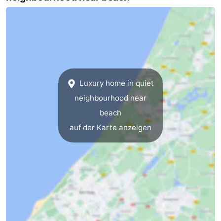
aan
Noordhollands
-
Zee
duinreservaat
Wijk
-
aan
Natur
-
Zee
Zuid-
Amsterdam
-
Luxury home in quiet
neighbourhood near
Kennermerland
Haarlem
-
beach
Zandvoort
Südholland
auf der Karte anzeigen
-
Leiden
Bollenstreek
-
Natur
-