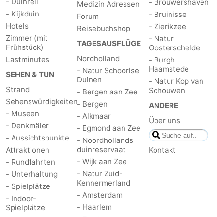
- Duinrell
- Brouwershaven
Medizin Adressen
- Kijkduin
- Bruinisse
Forum
Hotels
- Zierikzee
Reisebuchshop
Zimmer (mit
- Natur
TAGESAUSFLÜGE
Frühstück)
Oosterschelde
Nordholland
Lastminutes
- Burgh
Haamstede
- Natur Schoorlse
SEHEN & TUN
Duinen
- Natur Kop van
Strand
Schouwen
- Bergen aan Zee
Sehenswürdigkeiten
- Bergen
ANDERE
- Museen
- Alkmaar
Über uns
- Denkmäler
- Egmond aan Zee
- Aussichtspunkte
- Noordhollands
duinreservaat
Attraktionen
Kontakt
- Wijk aan Zee
- Rundfahrten
- Natur Zuid-
- Unterhaltung
Kennermerland
- Spielplätze
- Amsterdam
- Indoor-
- Haarlem
Spielplätze