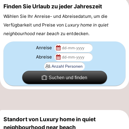
Finden Sie Urlaub zu jeder Jahreszeit
Parken
Reisebuchshop
Wählen Sie Ihr Anreise- und Abreisedatum, um die
Medizin
Verfügbarkeit und Preise von
Luxury home in quiet
neighbourhood near beach
zu entdecken.
Adressen
Region
Anreise
Nordholland
Abreise
-
Natur
-
Suchen und finden
Schoorlse
Bergen
-
Duinen
aan
Bergen
-
Zee
Alkmaar
-
Standort von Luxury home in quiet
Egmond
-
neighbourhood near beach