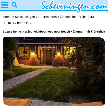
Home
Scheveningen
Home
Scheveningen
Übernachten
Zimmer (mit Frühstück)
Luxury home in ...
Tipps
Luxury home in quiet neighbourhood near beach - Zimmer (mit Frühstück)
Für
kindern
Übernachten
Appartements
-
Nautisch
Campingplätze
Centrum
Ferienhäuser
Scheveningen
-