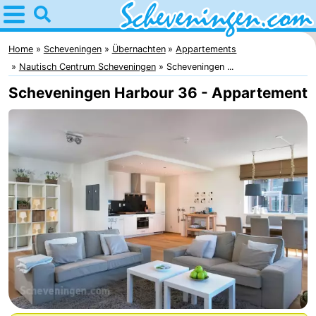
Home
Scheveningen
Home
Scheveningen
Übernachten
Appartements
Nautisch Centrum Scheveningen
Scheveningen ...
Tipps
Scheveningen Harbour 36 - Appartement
Für
kindern
Übernachten
Appartements
-
Nautisch
Campingplätze
Centrum
Ferienhäuser
Scheveningen
-