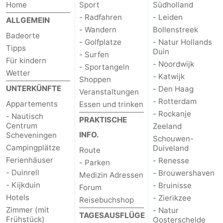
Home
Sport
Südholland
- Radfahren
- Leiden
ALLGEMEIN
- Wandern
Bollenstreek
Badeorte
- Golfplatze
- Natur Hollands
Tipps
Duin
- Surfen
Für kindern
- Noordwijk
- Sportangeln
Wetter
- Katwijk
Shoppen
UNTERKÜNFTE
- Den Haag
Veranstaltungen
- Rotterdam
Appartements
Essen und trinken
- Rockanje
- Nautisch
PRAKTISCHE
Centrum
Zeeland
INFO.
Scheveningen
Schouwen-
Campingplätze
Duiveland
Route
Ferienhäuser
- Renesse
- Parken
- Duinrell
- Brouwershaven
Medizin Adressen
- Kijkduin
- Bruinisse
Forum
Hotels
- Zierikzee
Reisebuchshop
Zimmer (mit
- Natur
TAGESAUSFLÜGE
Frühstück)
Oosterschelde