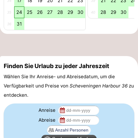
17
18
19
20
21
22
23
21
22
23
24
34
39
Hollands
Noordwijk
-
24
25
26
27
28
29
30
28
29
30
35
40
31
Duin
Katwijk
-
36
Den
-
Haag
Rotterdam
-
Finden Sie Urlaub zu jeder Jahreszeit
Rockanje
Zeeland
Wählen Sie Ihr Anreise- und Abreisedatum, um die
Schouwen-
Verfügbarkeit und Preise von
Scheveningen Harbour 36
zu
Duiveland
-
entdecken.
Renesse
-
Anreise
Abreise
Brouwershaven
-
Bruinisse
-