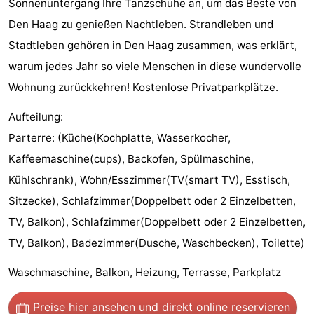
Sonnenuntergang Ihre Tanzschuhe an, um das Beste von
Wandern
-
Den Haag zu genießen Nachtleben. Strandleben und
Stadtleben gehören in Den Haag zusammen, was erklärt,
Golfplatze
-
warum jedes Jahr so viele Menschen in diese wundervolle
Surfen
-
Wohnung zurückkehren! Kostenlose Privatparkplätze.
Sportangeln
Shoppen
Aufteilung:
Parterre: (Küche(Kochplatte, Wasserkocher,
Essen
Kaffeemaschine(cups), Backofen, Spülmaschine,
und
Veranstaltungen
Kühlschrank), Wohn/Esszimmer(TV(smart TV), Esstisch,
Sitzecke), Schlafzimmer(Doppelbett oder 2 Einzelbetten,
trinken
Praktisch
TV, Balkon), Schlafzimmer(Doppelbett oder 2 Einzelbetten,
Forum
TV, Balkon), Badezimmer(Dusche, Waschbecken), Toilette)
Waschmaschine, Balkon, Heizung, Terrasse, Parkplatz
Route
-
Preise hier ansehen
und direkt online reservieren