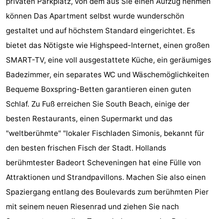
privaten Parkplatz, von dem aus Sie einen Aufzug nehmen
-
können Das Apartment selbst wurde wunderschön
gestaltet und auf höchstem Standard eingerichtet. Es
Rundfahrten
-
bietet das Nötigste wie Highspeed-Internet, einen großen
Unterhaltung
-
SMART-TV, eine voll ausgestattete Küche, ein geräumiges
Badezimmer, ein separates WC und Wäschemöglichkeiten
Spielplätze
-
Bequeme Boxspring-Betten garantieren einen guten
Indoor-
Dörfer
Schlaf. Zu Fuß erreichen Sie South Beach, einige der
besten Restaurants, einen Supermarkt und das
Spielplätze
&
Natur
"weltberühmte" "lokaler Fischladen Simonis, bekannt für
Städte
Führungen
den besten frischen Fisch der Stadt. Hollands
berühmtester Badeort Scheveningen hat eine Fülle von
Sport
Attraktionen und Strandpavillons. Machen Sie also einen
-
Spaziergang entlang des Boulevards zum berühmten Pier
mit seinem neuen Riesenrad und ziehen Sie nach
Radfahren
-