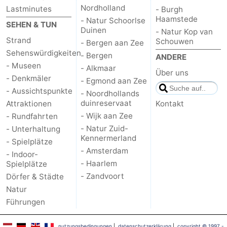
Nordholland
Lastminutes
- Burgh
Haamstede
- Natur Schoorlse
SEHEN & TUN
Duinen
- Natur Kop van
Strand
Schouwen
- Bergen aan Zee
Sehenswürdigkeiten
- Bergen
ANDERE
- Museen
- Alkmaar
Über uns
- Denkmäler
- Egmond aan Zee
- Aussichtspunkte
- Noordhollands
duinreservaat
Attraktionen
Kontakt
- Wijk aan Zee
- Rundfahrten
- Natur Zuid-
- Unterhaltung
Kennermerland
- Spielplätze
- Amsterdam
- Indoor-
- Haarlem
Spielplätze
- Zandvoort
Dörfer & Städte
Natur
Führungen
nutzungsbedingungen
|
datenschutzerklärung
|
copyright © 1997 -