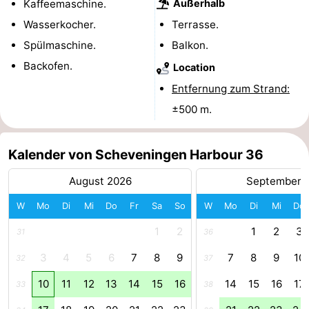
Kaffeemaschine.
Außerhalb
aan
Noordhollands
-
Wasserkocher.
Terrasse.
Spülmaschine.
Balkon.
Zee
duinreservaat
Wijk
-
Backofen.
Location
aan
Natur
-
Entfernung zum Strand:
±500 m.
Zee
Zuid-
Amsterdam
-
Kennermerland
Haarlem
-
Kalender von Scheveningen Harbour 36
Zandvoort
Südholland
August 2026
September 
W
Mo
Di
Mi
Do
Fr
Sa
So
W
Mo
Di
Mi
Do
-
1
2
1
2
3
31
36
Leiden
Bollenstreek
3
4
5
6
7
8
9
7
8
9
10
32
37
-
10
11
12
13
14
15
16
14
15
16
17
33
38
Natur
-