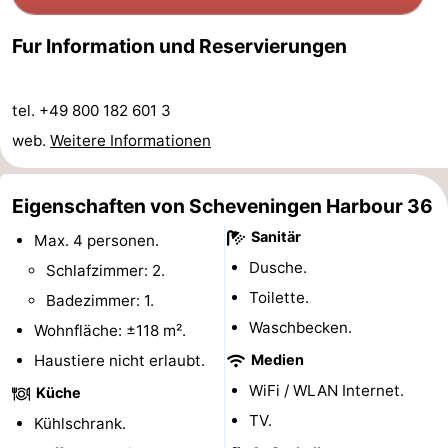
Parken
Reisebuchshop
Fur Information und Reservierungen
Medizin
tel. +49 800 182 601 3
Adressen
Region
web.
Weitere Informationen
Nordholland
Eigenschaften von Scheveningen Harbour 36
-
Sanitär
Max. 4 personen.
Natur
-
Dusche.
Schlafzimmer: 2.
Toilette.
Badezimmer: 1.
Schoorlse
Bergen
-
Waschbecken.
Wohnfläche: ±118 m².
Duinen
aan
Bergen
-
Haustiere nicht erlaubt.
Medien
Zee
Alkmaar
-
WiFi / WLAN Internet.
Küche
TV.
Kühlschrank.
Egmond
-