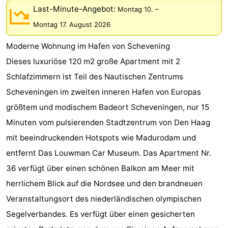
Last-Minute-Angebot:
Montag 10.
–
Duinrell
-
Montag 17. August 2026
Kijkduin
Hotels
Moderne Wohnung im Hafen von Schevening
Zimmer
Dieses luxuriöse 120 m2 große Apartment mit 2
Schlafzimmern ist Teil des Nautischen Zentrums
(mit
Lastminutes
Scheveningen im zweiten inneren Hafen von Europas
Frühstück)
Strand
größtem und modischem Badeort Scheveningen, nur 15
Minuten vom pulsierenden Stadtzentrum von Den Haag
Sehen
mit beeindruckenden Hotspots wie Madurodam und
&
-
entfernt Das Louwman Car Museum. Das Apartment Nr.
36 verfügt über einen schönen Balkon am Meer mit
tun
Museen
-
herrlichem Blick auf die Nordsee und den brandneuen
Denkmäler
-
Veranstaltungsort des niederländischen olympischen
Segelverbandes. Es verfügt über einen gesicherten
Aussichtspunkte
Attraktionen