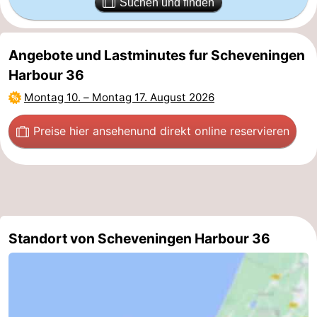
Suchen und finden
Zierikzee
-
Angebote und Lastminutes fur Scheveningen
Natur
-
Harbour 36
Oosterschelde
Burgh
-
Montag 10.
–
Montag 17. August 2026
Haamstede
Natur
Wetter
Preise hier ansehen
und direkt online reservieren
Kop
Kontakt
van
Schouwen
Standort von Scheveningen Harbour 36