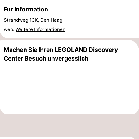
Fur Information
aan
Noordhollands
-
Strandweg 13K, Den Haag
Zee
duinreservaat
Wijk
-
web.
Weitere Informationen
aan
Natur
-
Machen Sie Ihren LEGOLAND Discovery
Zee
Zuid-
Amsterdam
-
Center Besuch unvergesslich
Kennermerland
Haarlem
-
Zandvoort
Südholland
-
Leiden
Bollenstreek
-
Natur
-