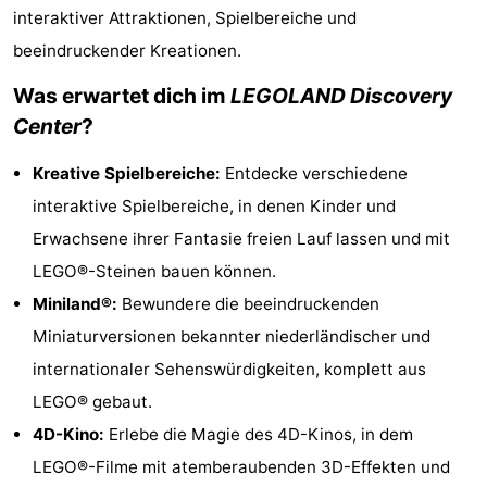
interaktiver Attraktionen, Spielbereiche und
-
beeindruckender Kreationen.
Rundfahrten
-
Was erwartet dich im
LEGOLAND Discovery
Center
?
Unterhaltung
-
Kreative Spielbereiche:
Entdecke verschiedene
Spielplätze
-
interaktive Spielbereiche, in denen Kinder und
Indoor-
Dörfer
Erwachsene ihrer Fantasie freien Lauf lassen und mit
LEGO®-Steinen bauen können.
Spielplätze
&
Natur
Miniland®:
Bewundere die beeindruckenden
Städte
Führungen
Miniaturversionen bekannter niederländischer und
internationaler Sehenswürdigkeiten, komplett aus
Sport
LEGO® gebaut.
-
4D-Kino:
Erlebe die Magie des 4D-Kinos, in dem
LEGO®-Filme mit atemberaubenden 3D-Effekten und
Radfahren
-