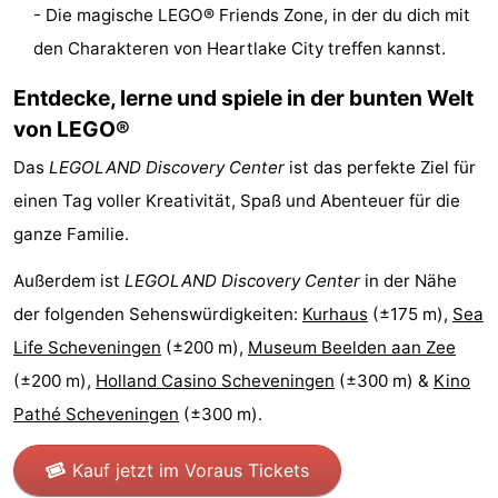
- Die magische LEGO® Friends Zone, in der du dich mit
Parken
Reisebuchshop
den Charakteren von Heartlake City treffen kannst.
Medizin
Entdecke, lerne und spiele in der bunten Welt
von LEGO®
Adressen
Region
Das
LEGOLAND Discovery Center
ist das perfekte Ziel für
Nordholland
einen Tag voller Kreativität, Spaß und Abenteuer für die
-
ganze Familie.
Außerdem ist
LEGOLAND Discovery Center
in der Nähe
Natur
-
der folgenden Sehenswürdigkeiten:
Kurhaus
(±175 m),
Sea
Schoorlse
Bergen
-
Life Scheveningen
(±200 m),
Museum Beelden aan Zee
(±200 m),
Holland Casino Scheveningen
(±300 m) &
Kino
Duinen
aan
Bergen
-
Pathé Scheveningen
(±300 m).
Zee
Alkmaar
-
Kauf jetzt im Voraus Tickets
Egmond
-