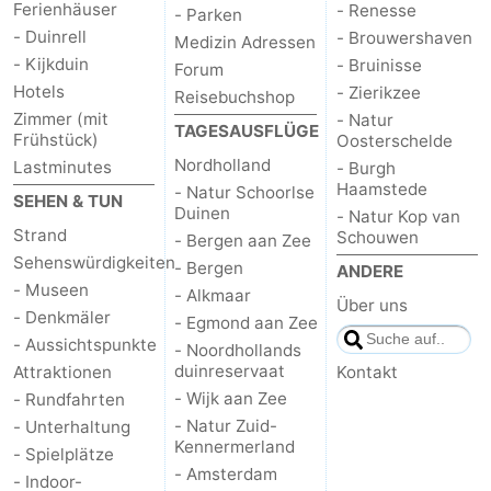
Ferienhäuser
- Renesse
- Parken
- Duinrell
- Brouwershaven
Medizin Adressen
- Kijkduin
- Bruinisse
Forum
Hotels
- Zierikzee
Reisebuchshop
Zimmer (mit
- Natur
TAGESAUSFLÜGE
Frühstück)
Oosterschelde
Nordholland
Lastminutes
- Burgh
Haamstede
- Natur Schoorlse
SEHEN & TUN
Duinen
- Natur Kop van
Strand
Schouwen
- Bergen aan Zee
Sehenswürdigkeiten
- Bergen
ANDERE
- Museen
- Alkmaar
Über uns
- Denkmäler
- Egmond aan Zee
- Aussichtspunkte
- Noordhollands
duinreservaat
Attraktionen
Kontakt
- Wijk aan Zee
- Rundfahrten
- Natur Zuid-
- Unterhaltung
Kennermerland
- Spielplätze
- Amsterdam
- Indoor-