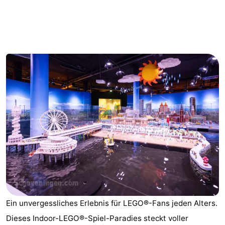
Duinrell
-
Kijkduin
Hotels
Zimmer
(mit
Lastminutes
Frühstück)
Strand
Sehen
&
-
tun
Museen
-
Denkmäler
-
Ein unvergessliches Erlebnis für LEGO®-Fans jeden Alters.
Aussichtspunkte
Attraktionen
Dieses Indoor-LEGO®-Spiel-Paradies steckt voller