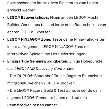
überraschenden interaktiven Elementen zum Leben
Wandern
-
erweckt werden.
LEGO® Bauworkshops:
Nimm an den LEGO® Master
Golfplatze
-
Builder Workshops teil und lerne neue Bautechniken von
Surfen
-
echten LEGO®-Experten.
LEGO® NINJAGO® Zone:
Teste deine Ninja-Fähigkeiten
Sportangeln
Shoppen
in der aufregenden LEGO® NINJAGO® Zone mit
Essen
interaktiven Spielen und Herausforderungen.
Einzigartige Sehenswürdigkeiten:
Einige Höhepunkte
und
Veranstaltungen
des
LEGOLAND Discovery Center
sind:
trinken
Praktisch
- Der DUPLO®-Bauernhof für die jüngsten Baumeister
mit großen, weichen DUPLO®-Blöcken.
Forum
- Die LEGO® Racers: Build & Test Zone, in der du dein
Route
eigenes LEGO®-Rennauto bauen und auf den
Rennstrecken testen kannst.
-