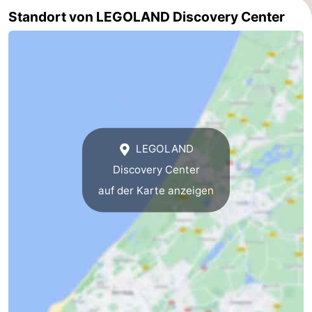
Standort von LEGOLAND Discovery Center
Hollands
Noordwijk
-
Duin
Katwijk
-
Den
-
Haag
Rotterdam
-
LEGOLAND
Rockanje
Zeeland
Discovery Center
Schouwen-
auf der Karte anzeigen
Duiveland
-
Renesse
-
Brouwershaven
-
Bruinisse
-