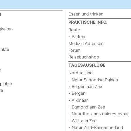
Essen und trinken
N
PRAKTISCHE INFO.
keiten
Route
- Parken
Medizin Adressen
unkte
Forum
Reisebuchshop
TAGESAUSFLÜGE
g
Nordholland
- Natur Schoorlse Duinen
lplätze
- Bergen aan Zee
te
- Bergen
- Alkmaar
- Egmond aan Zee
- Noordhollands duinreservaat
- Wijk aan Zee
- Natur Zuid-Kennermerland