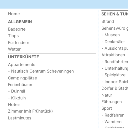
Home
SEHEN & TU
Strand
ALLGEMEIN
Sehenswürdig
Badeorte
- Museen
Tipps
- Denkmäler
Für kindern
- Aussichtsp
Wetter
Attraktionen
UNTERKÜNFTE
- Rundfahrten
Appartements
- Unterhaltun
- Nautisch Centrum Scheveningen
- Spielplätze
Campingplätze
- Indoor-Spie
Ferienhäuser
Dörfer & Städ
- Duinrell
Natur
- Kijkduin
Führungen
Hotels
Sport
Zimmer (mit Frühstück)
- Radfahren
Lastminutes
- Wandern