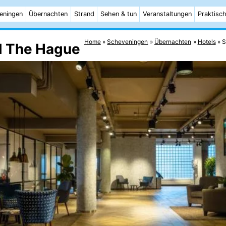
eningen
Übernachten
Strand
Sehen & tun
Veranstaltungen
Praktisc
Home
Scheveningen
Übernachten
Hotels
S
l The Hague