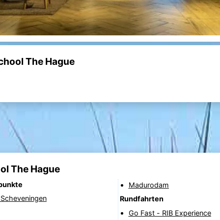
school The Hague
ool The Hague
punkte
Madurodam
n Scheveningen
Rundfahrten
Go Fast - RIB Experience