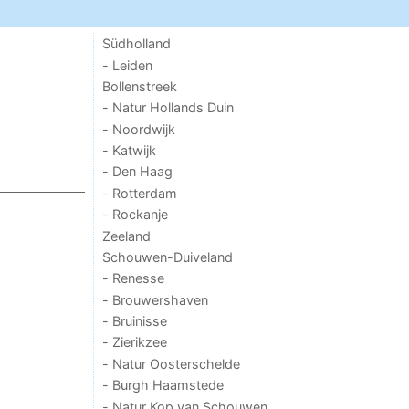
Südholland
- Leiden
Bollenstreek
- Natur Hollands Duin
- Noordwijk
- Katwijk
- Den Haag
- Rotterdam
- Rockanje
Zeeland
Schouwen-Duiveland
- Renesse
- Brouwershaven
- Bruinisse
- Zierikzee
- Natur Oosterschelde
- Burgh Haamstede
- Natur Kop van Schouwen