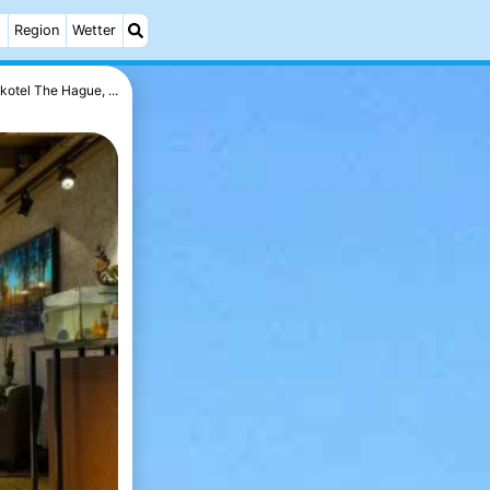
h
Region
Wetter
kotel The Hague, ...