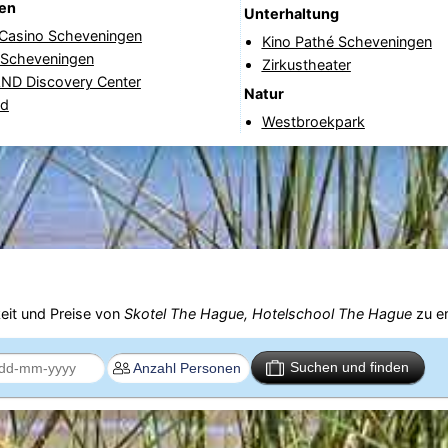
nen
Unterhaltung
 Casino Scheveningen
Kino Pathé Scheveningen
e Scheveningen
Zirkustheater
D Discovery Center
Natur
ad
Westbroekpark
eit und Preise von
Skotel The Hague, Hotelschool The Hague
zu e
Suchen und finden