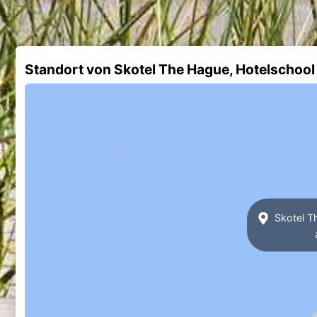
Standort von Skotel The Hague, Hotelschoo
Skotel T