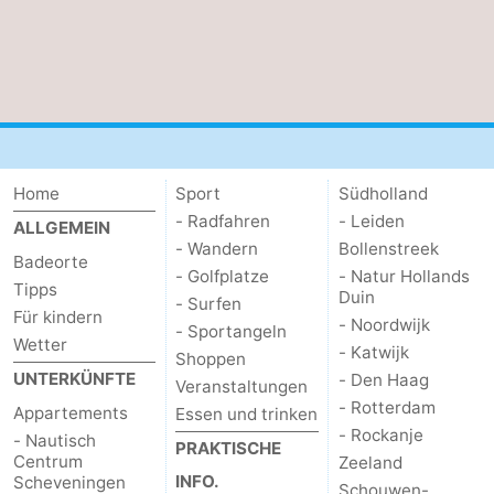
Zierikzee
-
Natur
-
Oosterschelde
Burgh
-
Haamstede
Natur
Wetter
Home
Sport
Südholland
- Radfahren
- Leiden
ALLGEMEIN
Kop
Kontakt
- Wandern
Bollenstreek
Badeorte
- Golfplatze
- Natur Hollands
van
Tipps
Duin
- Surfen
Für kindern
- Noordwijk
- Sportangeln
Schouwen
Wetter
- Katwijk
Shoppen
UNTERKÜNFTE
- Den Haag
Veranstaltungen
- Rotterdam
Appartements
Essen und trinken
- Rockanje
- Nautisch
PRAKTISCHE
Centrum
Zeeland
INFO.
Scheveningen
Schouwen-