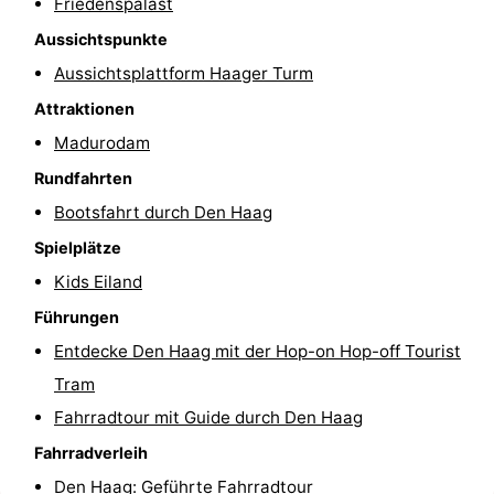
Friedenspalast
Wandern
-
Aussichtspunkte
Aussichtsplattform Haager Turm
Golfplatze
-
Attraktionen
Surfen
-
Madurodam
Rundfahrten
Sportangeln
Shoppen
Bootsfahrt durch Den Haag
Essen
Spielplätze
und
Veranstaltungen
Kids Eiland
Führungen
trinken
Praktisch
Entdecke Den Haag mit der Hop-on Hop-off Tourist
Forum
Tram
Fahrradtour mit Guide durch Den Haag
Route
Fahrradverleih
-
Den Haag: Geführte Fahrradtour