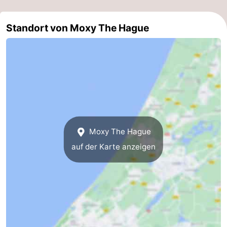
aan
Noordhollands
-
Standort von Moxy The Hague
Zee
duinreservaat
Wijk
-
aan
Natur
-
Zee
Zuid-
Amsterdam
-
Kennermerland
Haarlem
-
Zandvoort
Südholland
Moxy The Hague
auf der Karte anzeigen
-
Leiden
Bollenstreek
-
Natur
-