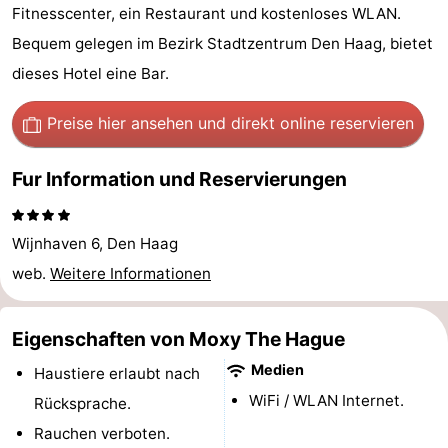
Fitnesscenter, ein Restaurant und kostenloses WLAN.
Duinrell
-
Bequem gelegen im Bezirk Stadtzentrum Den Haag, bietet
Kijkduin
Hotels
dieses Hotel eine Bar.
Zimmer
Preise hier ansehen
und direkt online reservieren
(mit
Lastminutes
Fur Information und Reservierungen
Frühstück)
Strand
Wijnhaven 6, Den Haag
Sehen
web.
Weitere Informationen
&
-
Eigenschaften von Moxy The Hague
tun
Museen
-
Medien
Haustiere erlaubt nach
Denkmäler
-
WiFi / WLAN Internet.
Rücksprache.
Aussichtspunkte
Attraktionen
Rauchen verboten.