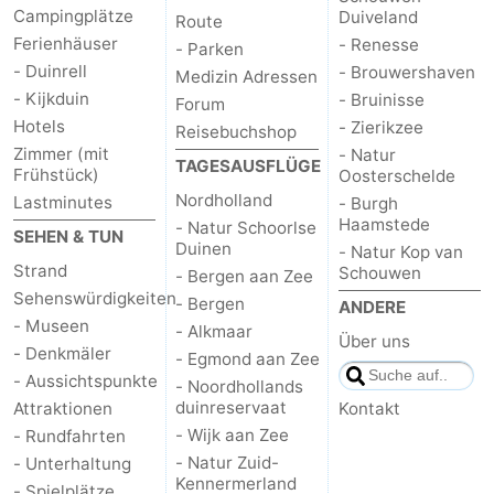
Campingplätze
Duiveland
Route
Ferienhäuser
- Renesse
- Parken
- Duinrell
- Brouwershaven
Medizin Adressen
- Kijkduin
- Bruinisse
Forum
Hotels
- Zierikzee
Reisebuchshop
Zimmer (mit
- Natur
TAGESAUSFLÜGE
Frühstück)
Oosterschelde
Nordholland
Lastminutes
- Burgh
Haamstede
- Natur Schoorlse
SEHEN & TUN
Duinen
- Natur Kop van
Strand
Schouwen
- Bergen aan Zee
Sehenswürdigkeiten
- Bergen
ANDERE
- Museen
- Alkmaar
Über uns
- Denkmäler
- Egmond aan Zee
- Aussichtspunkte
- Noordhollands
duinreservaat
Attraktionen
Kontakt
- Wijk aan Zee
- Rundfahrten
- Natur Zuid-
- Unterhaltung
Kennermerland
- Spielplätze