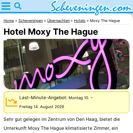
Home
Scheveningen
Home
Scheveningen
Übernachten
Hotels
Moxy The Hague
Hotel Moxy The Hague
Tipps
Für
kindern
Übernachten
Appartements
-
Last-Minute-Angebot:
Montag 10.
–
Nautisch
Campingplätze
Freitag 14. August 2026
Centrum
Ferienhäuser
Sehr gut gelegen im Zentrum von Den Haag, bietet die
Scheveningen
-
Unterkunft Moxy The Hague klimatisierte Zimmer, ein