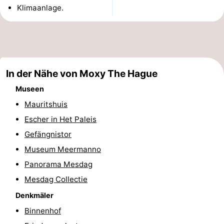
Klimaanlage.
-
Rundfahrten
-
Unterhaltung
-
In der Nähe von Moxy The Hague
Spielplätze
-
Museen
Indoor-
Dörfer
Mauritshuis
Escher in Het Paleis
Spielplätze
&
Natur
Gefängnistor
Städte
Führungen
Museum Meermanno
Panorama Mesdag
Sport
Mesdag Collectie
-
Denkmäler
Binnenhof
Radfahren
-