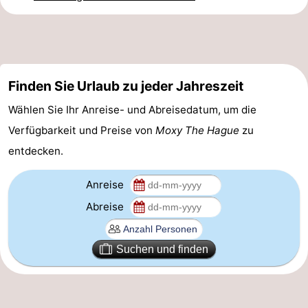
Parken
Reisebuchshop
Medizin
Adressen
Region
Finden Sie Urlaub zu jeder Jahreszeit
Wählen Sie Ihr Anreise- und Abreisedatum, um die
Nordholland
Verfügbarkeit und Preise von
Moxy The Hague
zu
-
entdecken.
Natur
-
Anreise
Abreise
Schoorlse
Bergen
-
Duinen
aan
Bergen
-
Suchen und finden
Zee
Alkmaar
-
Egmond
-