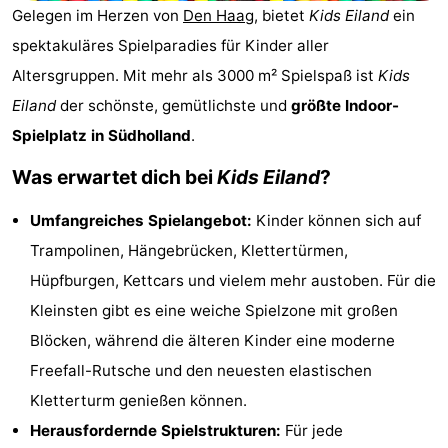
Gelegen im Herzen von
Den Haag
, bietet
Kids Eiland
ein
Duinrell
-
spektakuläres Spielparadies für Kinder aller
Kijkduin
Hotels
Altersgruppen. Mit mehr als 3000 m² Spielspaß ist
Kids
Eiland
der schönste, gemütlichste und
größte Indoor-
Zimmer
Spielplatz in Südholland
.
(mit
Lastminutes
Was erwartet dich bei
Kids Eiland
?
Frühstück)
Strand
Umfangreiches Spielangebot:
Kinder können sich auf
Sehen
Trampolinen, Hängebrücken, Klettertürmen,
Hüpfburgen, Kettcars und vielem mehr austoben. Für die
&
-
Kleinsten gibt es eine weiche Spielzone mit großen
tun
Museen
-
Blöcken, während die älteren Kinder eine moderne
Freefall-Rutsche und den neuesten elastischen
Denkmäler
-
Kletterturm genießen können.
Aussichtspunkte
Attraktionen
Herausfordernde Spielstrukturen:
Für jede