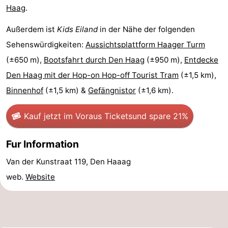
Haag
.
Parken
Reisebuchshop
Außerdem ist
Kids Eiland
in der Nähe der folgenden
Medizin
Sehenswürdigkeiten:
Aussichtsplattform Haager Turm
(±650 m),
Bootsfahrt durch Den Haag
(±950 m),
Entdecke
Adressen
Region
Den Haag mit der Hop-on Hop-off Tourist Tram
(±1,5 km),
Nordholland
Binnenhof
(±1,5 km) &
Gefängnistor
(±1,6 km).
-
Kauf jetzt im Voraus Tickets
und spare 21%
Natur
-
Fur Information
Schoorlse
Bergen
-
Van der Kunstraat 119, Den Haaag
Duinen
aan
Bergen
-
web.
Website
Zee
Alkmaar
-
Egmond
-