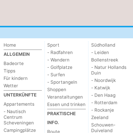
Zierikzee
-
Natur
-
Oosterschelde
Burgh
-
Home
Sport
Südholland
Haamstede
Natur
Wetter
- Radfahren
- Leiden
ALLGEMEIN
- Wandern
Bollenstreek
Badeorte
Kop
Kontakt
- Golfplatze
- Natur Hollands
Tipps
Duin
- Surfen
van
Für kindern
- Noordwijk
- Sportangeln
Wetter
- Katwijk
Shoppen
Schouwen
UNTERKÜNFTE
- Den Haag
Veranstaltungen
- Rotterdam
Appartements
Essen und trinken
- Rockanje
- Nautisch
PRAKTISCHE
Centrum
Zeeland
INFO.
Scheveningen
Schouwen-
Campingplätze
Duiveland
Route