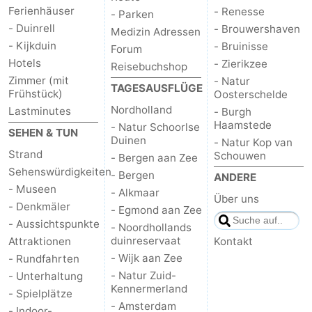
Ferienhäuser
- Renesse
- Parken
- Duinrell
- Brouwershaven
Medizin Adressen
- Kijkduin
- Bruinisse
Forum
Hotels
- Zierikzee
Reisebuchshop
Zimmer (mit
- Natur
TAGESAUSFLÜGE
Frühstück)
Oosterschelde
Nordholland
Lastminutes
- Burgh
Haamstede
- Natur Schoorlse
SEHEN & TUN
Duinen
- Natur Kop van
Strand
Schouwen
- Bergen aan Zee
Sehenswürdigkeiten
- Bergen
ANDERE
- Museen
- Alkmaar
Über uns
- Denkmäler
- Egmond aan Zee
- Aussichtspunkte
- Noordhollands
duinreservaat
Attraktionen
Kontakt
- Wijk aan Zee
- Rundfahrten
- Natur Zuid-
- Unterhaltung
Kennermerland
- Spielplätze
- Amsterdam
- Indoor-