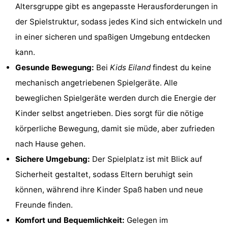
Altersgruppe gibt es angepasste Herausforderungen in
-
der Spielstruktur, sodass jedes Kind sich entwickeln und
Rundfahrten
-
in einer sicheren und spaßigen Umgebung entdecken
kann.
Unterhaltung
-
Gesunde Bewegung:
Bei
Kids Eiland
findest du keine
Spielplätze
-
mechanisch angetriebenen Spielgeräte. Alle
beweglichen Spielgeräte werden durch die Energie der
Indoor-
Dörfer
Kinder selbst angetrieben. Dies sorgt für die nötige
Spielplätze
&
Natur
körperliche Bewegung, damit sie müde, aber zufrieden
nach Hause gehen.
Städte
Führungen
Sichere Umgebung:
Der Spielplatz ist mit Blick auf
Sport
Sicherheit gestaltet, sodass Eltern beruhigt sein
können, während ihre Kinder Spaß haben und neue
-
Freunde finden.
Radfahren
-
Komfort und Bequemlichkeit:
Gelegen im