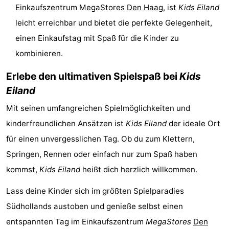
Einkaufszentrum MegaStores
Den Haag
, ist
Kids Eiland
Wandern
-
leicht erreichbar und bietet die perfekte Gelegenheit,
Golfplatze
-
einen Einkaufstag mit Spaß für die Kinder zu
kombinieren.
Surfen
-
Erlebe den ultimativen Spielspaß bei
Kids
Sportangeln
Shoppen
Eiland
Essen
Mit seinen umfangreichen Spielmöglichkeiten und
kinderfreundlichen Ansätzen ist
Kids Eiland
der ideale Ort
und
Veranstaltungen
für einen unvergesslichen Tag. Ob du zum Klettern,
trinken
Praktisch
Springen, Rennen oder einfach nur zum Spaß haben
kommst,
Kids Eiland
heißt dich herzlich willkommen.
Forum
Lass deine Kinder sich im größten Spielparadies
Route
Südhollands austoben und genieße selbst einen
-
entspannten Tag im Einkaufszentrum
MegaStores
Den