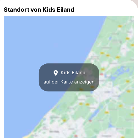
Standort von Kids Eiland
aan
Noordhollands
-
Zee
duinreservaat
Wijk
-
aan
Natur
-
Zee
Zuid-
Amsterdam
-
Kennermerland
Haarlem
-
Kids Eiland
Zandvoort
Südholland
auf der Karte anzeigen
-
Leiden
Bollenstreek
-
Natur
-