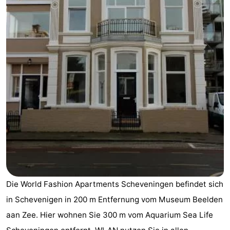
Duinrell
-
Kijkduin
Hotels
Zimmer
(mit
Lastminutes
Frühstück)
Strand
Sehen
&
-
tun
Museen
-
Die World Fashion Apartments Scheveningen befindet sich
Denkmäler
-
in Schevenigen in 200 m Entfernung vom Museum Beelden
aan Zee. Hier wohnen Sie 300 m vom Aquarium Sea Life
Aussichtspunkte
Attraktionen