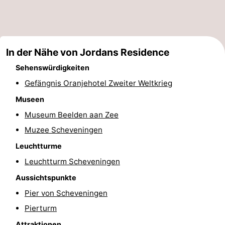
Wandern
-
Golfplatze
-
In der Nähe von Jordans Residence
Surfen
-
Sehenswürdigkeiten
Sportangeln
Shoppen
Gefängnis Oranjehotel Zweiter Weltkrieg
Museen
Essen
Museum Beelden aan Zee
und
Veranstaltungen
Muzee Scheveningen
Leuchtturme
trinken
Praktisch
Leuchtturm Scheveningen
Forum
Aussichtspunkte
Pier von Scheveningen
Route
Pierturm
-
Attraktionen