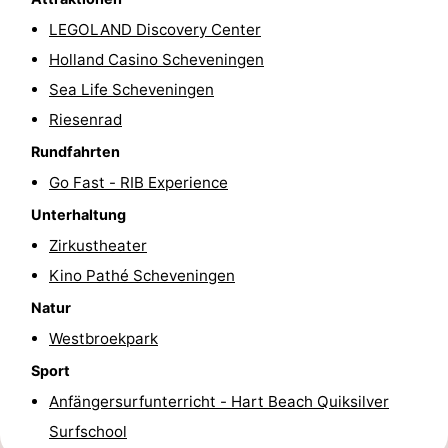
LEGOLAND Discovery Center
Parken
Reisebuchshop
Holland Casino Scheveningen
Medizin
Sea Life Scheveningen
Riesenrad
Adressen
Region
Rundfahrten
Nordholland
Go Fast - RIB Experience
-
Unterhaltung
Zirkustheater
Natur
-
Kino Pathé Scheveningen
Schoorlse
Bergen
-
Natur
Westbroekpark
Duinen
aan
Bergen
-
Sport
Zee
Alkmaar
-
Anfängersurfunterricht - Hart Beach Quiksilver
Surfschool
Egmond
-