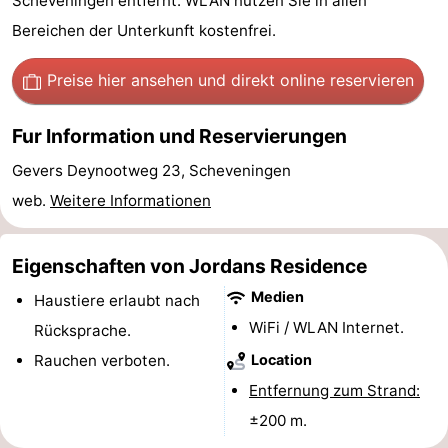
Scheveningen entfernt. WLAN nutzen Sie in allen
-
Bereichen der Unterkunft kostenfrei.
Rundfahrten
-
Preise hier ansehen
und direkt online reservieren
Unterhaltung
-
Fur Information und Reservierungen
Spielplätze
-
Gevers Deynootweg 23, Scheveningen
web.
Weitere Informationen
Indoor-
Dörfer
Spielplätze
&
Natur
Eigenschaften von Jordans Residence
Städte
Führungen
Medien
Haustiere erlaubt nach
WiFi / WLAN Internet.
Rücksprache.
Sport
Rauchen verboten.
Location
-
Entfernung zum Strand:
±200 m.
Radfahren
-