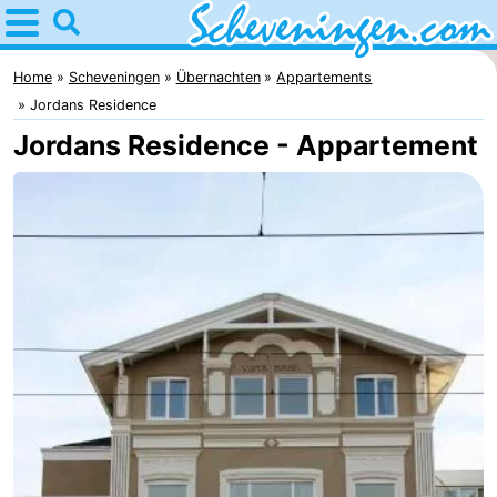
Home
Scheveningen
Home
Scheveningen
Übernachten
Appartements
Jordans Residence
Tipps
Jordans Residence - Appartement
Für
kindern
Übernachten
Appartements
-
Nautisch
Campingplätze
Centrum
Ferienhäuser
Scheveningen
-