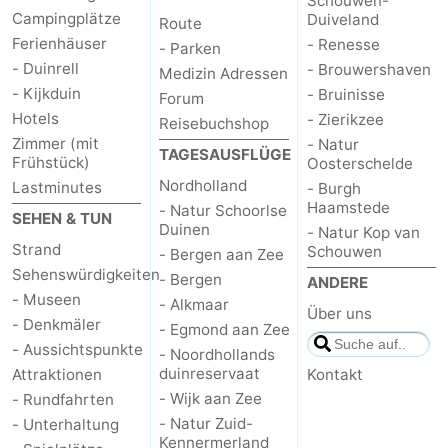
Schouwen-
Campingplätze
Duiveland
Route
Ferienhäuser
- Renesse
- Parken
- Duinrell
- Brouwershaven
Medizin Adressen
- Kijkduin
- Bruinisse
Forum
Hotels
- Zierikzee
Reisebuchshop
Zimmer (mit
- Natur
TAGESAUSFLÜGE
Frühstück)
Oosterschelde
Nordholland
Lastminutes
- Burgh
Haamstede
- Natur Schoorlse
SEHEN & TUN
Duinen
- Natur Kop van
Strand
Schouwen
- Bergen aan Zee
Sehenswürdigkeiten
- Bergen
ANDERE
- Museen
- Alkmaar
Über uns
- Denkmäler
- Egmond aan Zee
- Aussichtspunkte
- Noordhollands
duinreservaat
Attraktionen
Kontakt
- Wijk aan Zee
- Rundfahrten
- Natur Zuid-
- Unterhaltung
Kennermerland