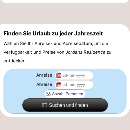
aan
Noordhollands
-
Zee
duinreservaat
Wijk
-
Finden Sie Urlaub zu jeder Jahreszeit
aan
Natur
-
Wählen Sie Ihr Anreise- und Abreisedatum, um die
Zee
Zuid-
Amsterdam
-
Verfügbarkeit und Preise von
Jordans Residence
zu
entdecken.
Kennermerland
Haarlem
-
Zandvoort
Südholland
Anreise
Abreise
-
Leiden
Bollenstreek
Suchen und finden
-
Natur
-