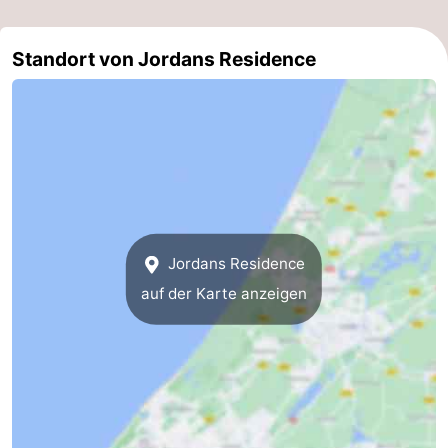
Hollands
Noordwijk
-
Standort von Jordans Residence
Duin
Katwijk
-
Den
-
Haag
Rotterdam
-
Rockanje
Zeeland
Schouwen-
Jordans Residence
auf der Karte anzeigen
Duiveland
-
Renesse
-
Brouwershaven
-
Bruinisse
-