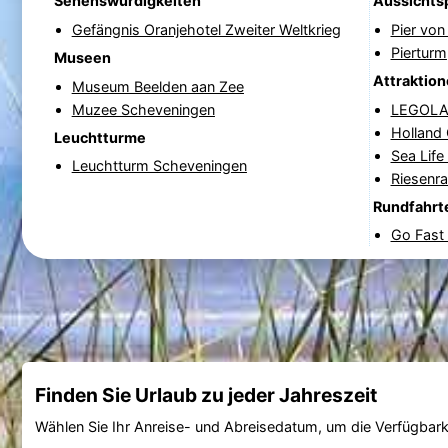
Sehenswürdigkeiten
Aussichts
Gefängnis Oranjehotel Zweiter Weltkrieg
Pier vo
Pierturm
Museen
Attraktio
Museum Beelden aan Zee
Muzee Scheveningen
LEGOLAN
Holland
Leuchtturme
Sea Lif
Leuchtturm Scheveningen
Riesenr
Rundfahrt
Go Fast 
Finden Sie Urlaub zu jeder Jahreszeit
Wählen Sie Ihr Anreise- und Abreisedatum, um die Verfügbark