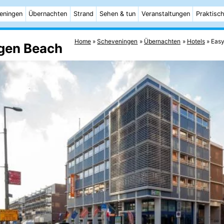
eningen
Übernachten
Strand
Sehen & tun
Veranstaltungen
Praktisc
Home
Scheveningen
Übernachten
Hotels
Easy
gen Beach