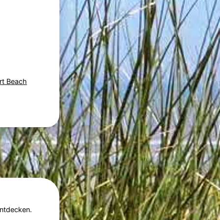
rt Beach
ntdecken.