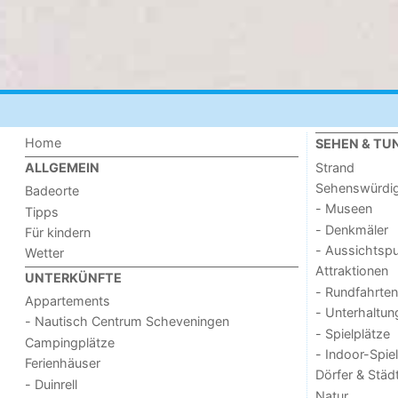
Home
SEHEN & TU
Strand
ALLGEMEIN
Sehenswürdig
Badeorte
- Museen
Tipps
- Denkmäler
Für kindern
- Aussichtsp
Wetter
Attraktionen
UNTERKÜNFTE
- Rundfahrten
Appartements
- Unterhaltun
- Nautisch Centrum Scheveningen
- Spielplätze
Campingplätze
- Indoor-Spie
Ferienhäuser
Dörfer & Städ
- Duinrell
Natur