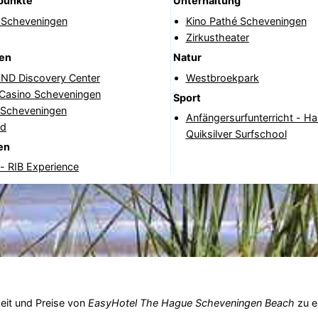
punkte
Unterhaltung
n Scheveningen
Kino Pathé Scheveningen
Zirkustheater
nen
Natur
D Discovery Center
Westbroekpark
 Casino Scheveningen
Sport
e Scheveningen
Anfängersurfunterricht - Ha
ad
Quiksilver Surfschool
en
- RIB Experience
eit und Preise von
EasyHotel The Hague Scheveningen Beach
zu e