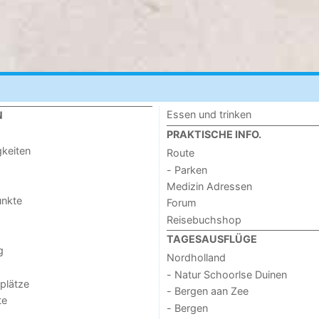
Essen und trinken
N
PRAKTISCHE INFO.
keiten
Route
- Parken
Medizin Adressen
unkte
Forum
Reisebuchshop
TAGESAUSFLÜGE
g
Nordholland
- Natur Schoorlse Duinen
lplätze
- Bergen aan Zee
te
- Bergen