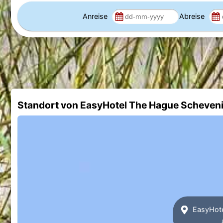
Anreise
Abreise
Standort von EasyHotel The Hague Scheven
EasyHote