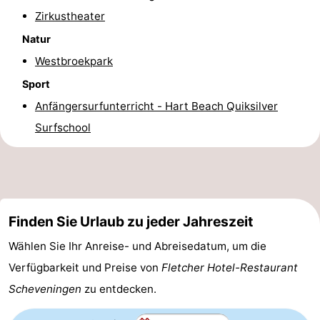
Zirkustheater
Parken
Reisebuchshop
Natur
Medizin
Westbroekpark
Sport
Adressen
Region
Anfängersurfunterricht - Hart Beach Quiksilver
Nordholland
Surfschool
-
Natur
-
Schoorlse
Bergen
-
Finden Sie Urlaub zu jeder Jahreszeit
Wählen Sie Ihr Anreise- und Abreisedatum, um die
Duinen
aan
Bergen
-
Verfügbarkeit und Preise von
Fletcher Hotel-Restaurant
Zee
Alkmaar
-
Scheveningen
zu entdecken.
Egmond
-