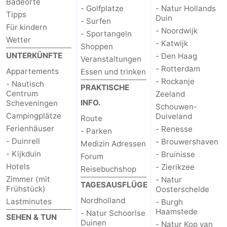
Badeorte
- Golfplatze
- Natur Hollands
Tipps
Duin
- Surfen
Für kindern
- Noordwijk
- Sportangeln
Wetter
- Katwijk
Shoppen
UNTERKÜNFTE
- Den Haag
Veranstaltungen
- Rotterdam
Appartements
Essen und trinken
- Rockanje
- Nautisch
PRAKTISCHE
Centrum
Zeeland
INFO.
Scheveningen
Schouwen-
Campingplätze
Duiveland
Route
Ferienhäuser
- Renesse
- Parken
- Duinrell
- Brouwershaven
Medizin Adressen
- Kijkduin
- Bruinisse
Forum
Hotels
- Zierikzee
Reisebuchshop
Zimmer (mit
- Natur
TAGESAUSFLÜGE
Frühstück)
Oosterschelde
Nordholland
Lastminutes
- Burgh
Haamstede
- Natur Schoorlse
SEHEN & TUN
Duinen
- Natur Kop van