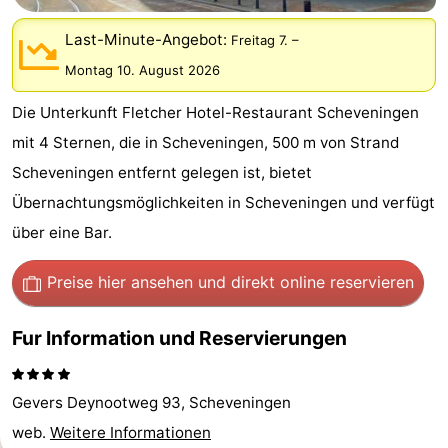
Duinrell
-
Last-Minute-Angebot:
Freitag 7.
–
Kijkduin
Hotels
Montag 10. August 2026
Die Unterkunft Fletcher Hotel-Restaurant Scheveningen
Zimmer
mit 4 Sternen, die in Scheveningen, 500 m von Strand
(mit
Lastminutes
Scheveningen entfernt gelegen ist, bietet
Übernachtungsmöglichkeiten in Scheveningen und verfügt
Frühstück)
Strand
über eine Bar.
Sehen
Preise hier ansehen
und direkt online reservieren
&
-
Fur Information und Reservierungen
tun
Museen
-
Denkmäler
-
Gevers Deynootweg 93, Scheveningen
Aussichtspunkte
Attraktionen
web.
Weitere Informationen