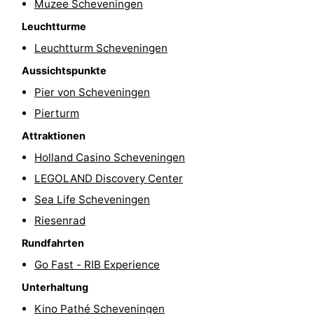
Muzee Scheveningen
Wandern
-
Leuchtturme
Leuchtturm Scheveningen
Golfplatze
-
Aussichtspunkte
Surfen
-
Pier von Scheveningen
Pierturm
Sportangeln
Shoppen
Attraktionen
Essen
Holland Casino Scheveningen
und
Veranstaltungen
LEGOLAND Discovery Center
Sea Life Scheveningen
trinken
Praktisch
Riesenrad
Forum
Rundfahrten
Go Fast - RIB Experience
Route
Unterhaltung
-
Kino Pathé Scheveningen