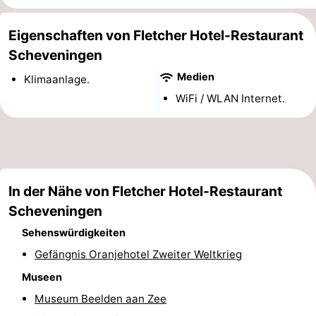
-
Eigenschaften von Fletcher Hotel-Restaurant
Rundfahrten
-
Scheveningen
Medien
Klimaanlage.
Unterhaltung
-
WiFi / WLAN Internet.
Spielplätze
-
Indoor-
Dörfer
Spielplätze
&
Natur
In der Nähe von Fletcher Hotel-Restaurant
Städte
Führungen
Scheveningen
Sehenswürdigkeiten
Sport
Gefängnis Oranjehotel Zweiter Weltkrieg
-
Museen
Museum Beelden aan Zee
Radfahren
-