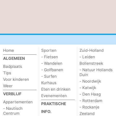
Zierikzee
-
Natuur
-
Oosterschelde
Burgh
-
Haamstede
Natuur
Weer
Home
Sporten
Zuid-Holland
Kop
Contact
- Fietsen
- Leiden
ALGEMEEN
- Wandelen
Bollenstreek
Badplaats
van
- Golfbanen
- Natuur Hollands
Tips
Duin
- Surfen
Voor kinderen
Schouwen
- Noordwijk
Kurhaus
Weer
- Katwijk
Eten en drinken
VERBLIJF
- Den Haag
Evenementen
- Rotterdam
Appartementen
PRAKTISCHE
- Rockanje
- Nautisch
INFO.
Centrum
Zeeland