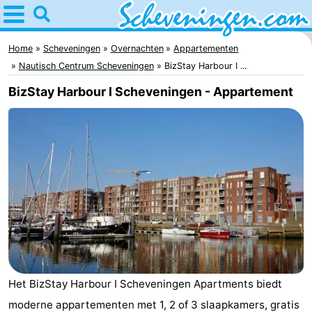
Home
Scheveningen
Home
Scheveningen
Overnachten
Appartementen
Nautisch Centrum Scheveningen
BizStay Harbour I ...
Tips
BizStay Harbour I Scheveningen - Appartement
Voor
kinderen
Overnachten
Appartementen
-
Nautisch
Bed
Centrum
(&
Campings
Het BizStay Harbour I Scheveningen Apartments biedt
Scheveningen
breakfasts)
Hotels
moderne appartementen met 1, 2 of 3 slaapkamers, gratis