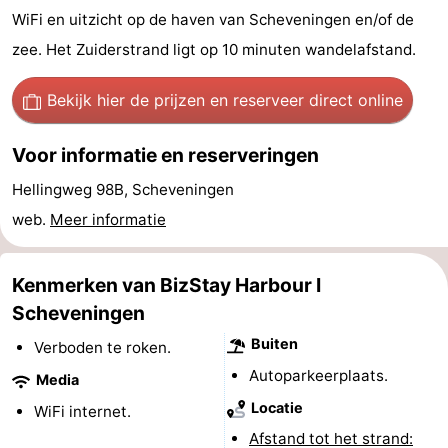
WiFi en uitzicht op de haven van Scheveningen en/of de
Vakantiehuizen
zee. Het Zuiderstrand ligt op 10 minuten wandelafstand.
-
Bekijk hier de prijzen
en reserveer direct online
Duinrell
-
Voor informatie en reserveringen
Kijkduin
Last
Hellingweg 98B, Scheveningen
minutes
Strand
web.
Meer informatie
Zien
Kenmerken van BizStay Harbour I
&
Bezienswaardigheden
Scheveningen
doen
-
Buiten
Verboden te roken.
Autoparkeerplaats.
Media
Musea
-
Locatie
WiFi internet.
Monumenten
-
Afstand tot het strand: