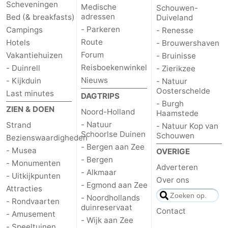
Scheveningen
Medische
Schouwen-
adressen
Bed (& breakfasts)
Duiveland
- Parkeren
Campings
- Renesse
Route
Hotels
- Brouwershaven
Forum
Vakantiehuizen
- Bruinisse
Reisboekenwinkel
- Duinrell
- Zierikzee
Nieuws
- Kijkduin
- Natuur
Oosterschelde
Last minutes
DAGTRIPS
- Burgh
ZIEN & DOEN
Noord-Holland
Haamstede
- Natuur
Strand
- Natuur Kop van
Schoorlse Duinen
Schouwen
Bezienswaardigheden
- Bergen aan Zee
- Musea
OVERIGE
- Bergen
- Monumenten
Adverteren
- Alkmaar
- Uitkijkpunten
Over ons
- Egmond aan Zee
Attracties
- Noordhollands
- Rondvaarten
duinreservaat
Contact
- Amusement
- Wijk aan Zee
- Speeltuinen