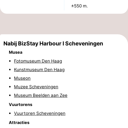
±550 m.
Uitkijkpunten
Attracties
-
Rondvaarten
-
Nabij BizStay Harbour I Scheveningen
Amusement
-
Musea
Speeltuinen
-
Fotomuseum Den Haag
Kunstmuseum Den Haag
Binnenspeeltuinen
Dorpen
Museon
&
Natuur
Muzee Scheveningen
Museum Beelden aan Zee
Steden
Rondleidingen
Vuurtorens
Sporten
Vuurtoren Scheveningen
Attracties
-