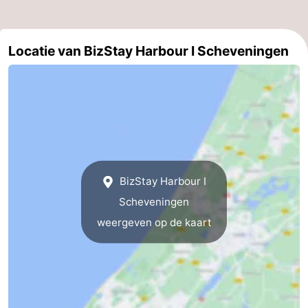
aan
Noordhollands
-
Locatie van BizStay Harbour I Scheveningen
Zee
duinreservaat
Wijk
-
aan
Natuur
-
Zee
Zuid-
Amsterdam
-
Kennermerland
Haarlem
-
Zandvoort
Zuid-
BizStay Harbour I
Scheveningen
Holland
-
weergeven op de kaart
Leiden
Bollenstreek
-
Natuur
-