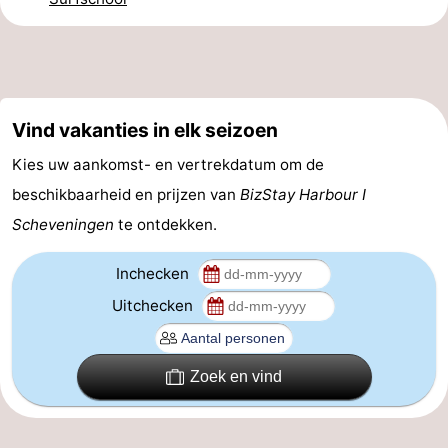
Nieuws
Medische
adressen
Regio
Vind vakanties in elk seizoen
Kies uw aankomst- en vertrekdatum om de
Noord-
beschikbaarheid en prijzen van
BizStay Harbour I
Holland
-
Scheveningen
te ontdekken.
Natuur
-
Inchecken
Schoorlse
Bergen
-
Uitchecken
Duinen
aan
Bergen
-
Zoek en vind
Zee
Alkmaar
-
Egmond
-