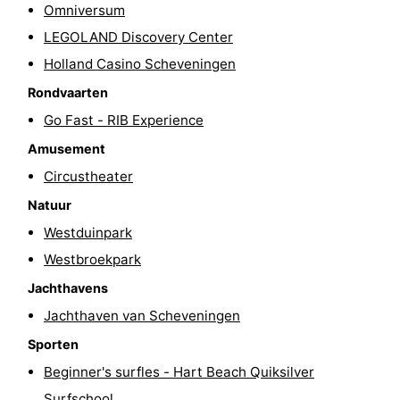
Omniversum
Fietsen
-
LEGOLAND Discovery Center
Holland Casino Scheveningen
Wandelen
-
Rondvaarten
Golfbanen
-
Go Fast - RIB Experience
Surfen
Eten
Amusement
Circustheater
en
Evenementen
Natuur
drinken
Praktisch
Westduinpark
Westbroekpark
Forum
Jachthavens
Route
Jachthaven van Scheveningen
Sporten
-
Beginner's surfles - Hart Beach Quiksilver
Parkeren
Reisboekenwinkel
Surfschool