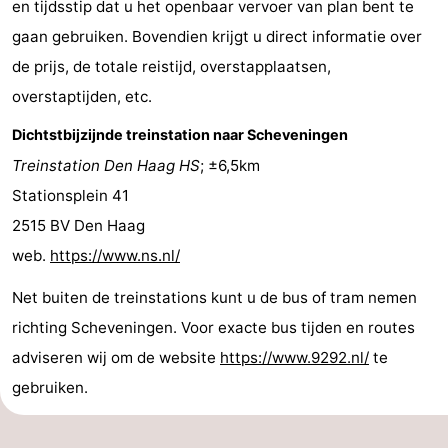
en tijdsstip dat u het openbaar vervoer van plan bent te
Vakantiehuizen
gaan gebruiken. Bovendien krijgt u direct informatie over
de prijs, de totale reistijd, overstapplaatsen,
-
overstaptijden, etc.
Duinrell
-
Dichtstbijzijnde treinstation naar Scheveningen
Kijkduin
Last
Treinstation Den Haag HS
; ±6,5km
Stationsplein 41
minutes
Strand
2515 BV Den Haag
Zien
web.
https://www.ns.nl/
&
Bezienswaardigheden
Net buiten de treinstations kunt u de bus of tram nemen
richting Scheveningen. Voor exacte bus tijden en routes
doen
-
adviseren wij om de website
https://www.9292.nl/
te
Musea
-
gebruiken.
Monumenten
-