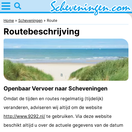
Home
Scheveningen
Home
Scheveningen
Route
Routebeschrijving
Tips
Voor
kinderen
Overnachten
Appartementen
-
Openbaar Vervoer naar Scheveningen
Omdat de tijden en routes regelmatig (tijdelijk)
Nautisch
Bed
veranderen, adviseren wij altijd om de website
Centrum
(&
Campings
http://www.9292.nl/
te gebruiken. Via deze website
beschikt altijd u over de actuele gegevens van de datum
Scheveningen
breakfasts)
Hotels