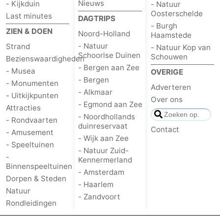
Nieuws
- Kijkduin
- Natuur
Oosterschelde
Nieuws
Last minutes
DAGTRIPS
- Burgh
ZIEN & DOEN
Noord-Holland
Haamstede
Medische
- Natuur
Strand
- Natuur Kop van
Schoorlse Duinen
Schouwen
Bezienswaardigheden
adressen
Regio
- Bergen aan Zee
- Musea
OVERIGE
- Bergen
Noord-
- Monumenten
Adverteren
- Alkmaar
- Uitkijkpunten
Over ons
Holland
-
- Egmond aan Zee
Attracties
- Noordhollands
- Rondvaarten
Natuur
-
duinreservaat
Contact
- Amusement
- Wijk aan Zee
- Speeltuinen
Schoorlse
Bergen
-
- Natuur Zuid-
-
Kennermerland
Binnenspeeltuinen
Duinen
aan
Bergen
-
- Amsterdam
Dorpen & Steden
- Haarlem
Natuur
Zee
Alkmaar
-
- Zandvoort
Rondleidingen
Egmond
-