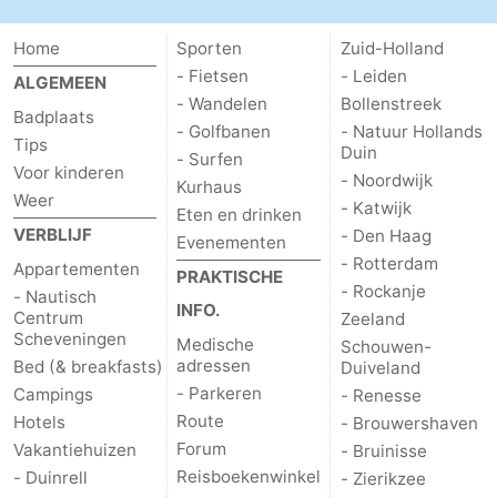
Fietsen
-
Home
Sporten
Zuid-Holland
- Fietsen
- Leiden
Wandelen
-
ALGEMEEN
- Wandelen
Bollenstreek
Badplaats
Golfbanen
-
- Golfbanen
- Natuur Hollands
Tips
Duin
- Surfen
Voor kinderen
- Noordwijk
Surfen
Eten
Kurhaus
Weer
- Katwijk
Eten en drinken
en
Evenementen
VERBLIJF
- Den Haag
Evenementen
- Rotterdam
Appartementen
PRAKTISCHE
drinken
Praktisch
- Rockanje
- Nautisch
INFO.
Centrum
Zeeland
Forum
Scheveningen
Medische
Schouwen-
adressen
Bed (& breakfasts)
Duiveland
Route
- Parkeren
Campings
- Renesse
Route
Hotels
- Brouwershaven
-
Forum
Vakantiehuizen
- Bruinisse
Reisboekenwinkel
- Duinrell
- Zierikzee
Parkeren
Reisboekenwinkel