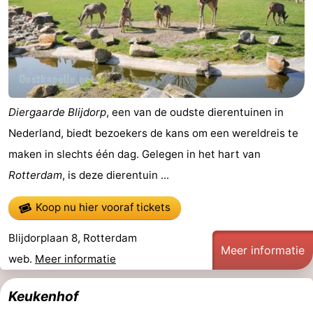
Nieuws
Medische
adressen
Regio
Diergaarde Blijdorp
, een van de oudste dierentuinen in
Noord-
Nederland, biedt bezoekers de kans om een wereldreis te
Holland
-
maken in slechts één dag. Gelegen in het hart van
Rotterdam
, is deze dierentuin ...
Natuur
-
Koop nu hier vooraf tickets
Schoorlse
Bergen
-
Blijdorplaan 8, Rotterdam
Duinen
aan
Bergen
-
Meer informatie
web.
Meer informatie
Zee
Alkmaar
-
Keukenhof
Egmond
-