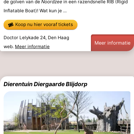
de golven van de
Noordzee
in een razendsnelle RIB (Rigid
Fietsen
-
Inflatable Boat)! Wat kun je ...
Wandelen
-
Koop nu hier vooraf tickets
Golfbanen
-
Doctor Lelykade 24, Den Haag
Meer informatie
web.
Meer informatie
Surfen
Eten
en
Evenementen
drinken
Praktisch
Dierentuin Diergaarde Blijdorp
Forum
Route
-
Parkeren
Reisboekenwinkel