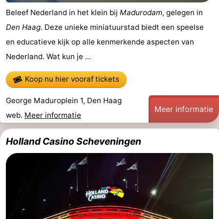
Beleef Nederland in het klein bij
Madurodam
, gelegen in
Zierikzee
-
Den Haag
. Deze unieke miniatuurstad biedt een speelse
Natuur
-
en educatieve kijk op alle kenmerkende aspecten van
Nederland. Wat kun je ...
Oosterschelde
Burgh
-
Koop nu hier vooraf tickets
Haamstede
Natuur
Weer
George Maduroplein 1, Den Haag
Kop
Contact
Meer informatie
web.
Meer informatie
van
Holland Casino Scheveningen
Schouwen