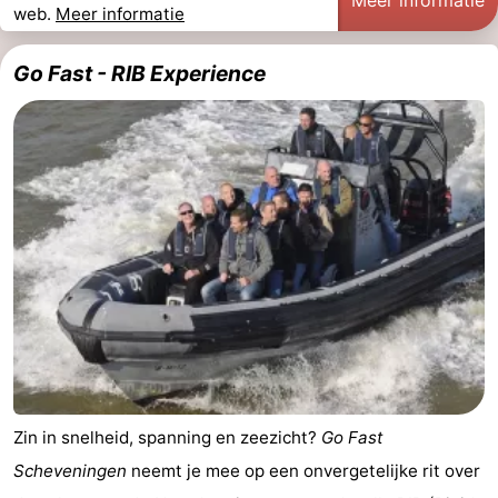
web.
Meer informatie
Uitkijkpunten
Attracties
Go Fast - RIB Experience
-
Rondvaarten
-
Amusement
-
Speeltuinen
-
Binnenspeeltuinen
Dorpen
&
Natuur
Steden
Rondleidingen
Sporten
Zin in snelheid, spanning en zeezicht?
Go Fast
Scheveningen
neemt je mee op een onvergetelijke rit over
-