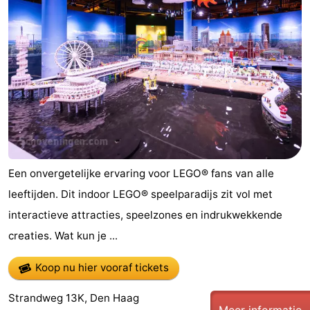
Vakantiehuizen
-
Duinrell
-
Kijkduin
Last
minutes
Strand
Zien
Een onvergetelijke ervaring voor LEGO® fans van alle
leeftijden. Dit indoor LEGO® speelparadijs zit vol met
&
Bezienswaardigheden
interactieve attracties, speelzones en indrukwekkende
doen
-
creaties. Wat kun je ...
Musea
-
Koop nu hier vooraf tickets
Monumenten
-
Strandweg 13K, Den Haag
Meer informatie