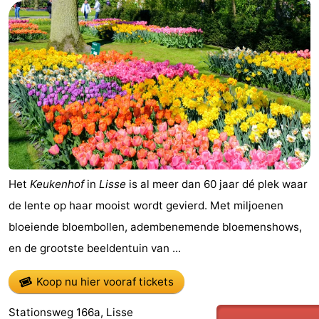
aan
Noordhollands
-
Zee
duinreservaat
Wijk
-
aan
Natuur
-
Zee
Zuid-
Amsterdam
-
Kennermerland
Haarlem
-
Zandvoort
Zuid-
Het
Keukenhof
in
Lisse
is al meer dan 60 jaar dé plek waar
de lente op haar mooist wordt gevierd. Met miljoenen
Holland
-
bloeiende bloembollen, adembenemende bloemenshows,
Leiden
Bollenstreek
en de grootste beeldentuin van ...
-
Koop nu hier vooraf tickets
Natuur
-
Stationsweg 166a, Lisse