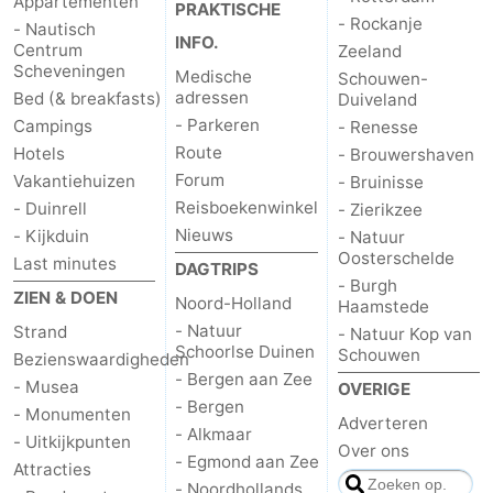
Appartementen
PRAKTISCHE
- Rockanje
- Nautisch
INFO.
Centrum
Zeeland
Scheveningen
Medische
Schouwen-
adressen
Bed (& breakfasts)
Duiveland
- Parkeren
Campings
- Renesse
Route
Hotels
- Brouwershaven
Forum
Vakantiehuizen
- Bruinisse
Reisboekenwinkel
- Duinrell
- Zierikzee
Nieuws
- Kijkduin
- Natuur
Oosterschelde
Last minutes
DAGTRIPS
- Burgh
ZIEN & DOEN
Noord-Holland
Haamstede
- Natuur
Strand
- Natuur Kop van
Schoorlse Duinen
Schouwen
Bezienswaardigheden
- Bergen aan Zee
- Musea
OVERIGE
- Bergen
- Monumenten
Adverteren
- Alkmaar
- Uitkijkpunten
Over ons
- Egmond aan Zee
Attracties
- Noordhollands