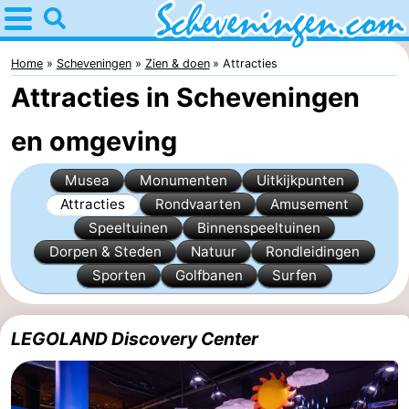
Home
Scheveningen
Home
Scheveningen
Zien & doen
Attracties
Attracties in Scheveningen
Tips
en omgeving
Voor
Musea
Monumenten
Uitkijkpunten
kinderen
Overnachten
Attracties
Rondvaarten
Amusement
Appartementen
Speeltuinen
Binnenspeeltuinen
Dorpen & Steden
Natuur
Rondleidingen
-
Sporten
Golfbanen
Surfen
Nautisch
Bed
LEGOLAND Discovery Center
Centrum
(&
Campings
Scheveningen
breakfasts)
Hotels