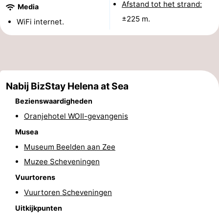
Afstand tot het strand:
Media
Uitkijkpunten
Attracties
±225 m.
WiFi internet.
-
Rondvaarten
-
Amusement
-
Nabij BizStay Helena at Sea
Speeltuinen
-
Bezienswaardigheden
Oranjehotel WOII-gevangenis
Binnenspeeltuinen
Dorpen
Musea
&
Natuur
Museum Beelden aan Zee
Muzee Scheveningen
Steden
Rondleidingen
Vuurtorens
Sporten
Vuurtoren Scheveningen
Uitkijkpunten
-