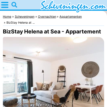
Home
Scheveningen
Home
Scheveningen
Overnachten
Appartementen
BizStay Helena at ...
Tips
BizStay Helena at Sea - Appartement
Voor
kinderen
Overnachten
Appartementen
-
Nautisch
Bed
Centrum
(&
Campings
Scheveningen
breakfasts)
Hotels