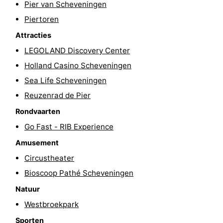
Pier van Scheveningen
Fietsen
-
Piertoren
Attracties
Wandelen
-
LEGOLAND Discovery Center
Golfbanen
-
Holland Casino Scheveningen
Sea Life Scheveningen
Surfen
Eten
Reuzenrad de Pier
en
Evenementen
Rondvaarten
drinken
Praktisch
Go Fast - RIB Experience
Amusement
Forum
Circustheater
Route
Bioscoop Pathé Scheveningen
Natuur
-
Westbroekpark
Parkeren
Reisboekenwinkel
Sporten