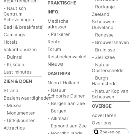
Appartementen
PRAKTISCHE
- Rockanje
- Nautisch
INFO.
Centrum
Zeeland
Scheveningen
Medische
Schouwen-
adressen
Bed (& breakfasts)
Duiveland
- Parkeren
Campings
- Renesse
Route
Hotels
- Brouwershaven
Forum
Vakantiehuizen
- Bruinisse
Reisboekenwinkel
- Duinrell
- Zierikzee
Nieuws
- Kijkduin
- Natuur
Oosterschelde
Last minutes
DAGTRIPS
- Burgh
ZIEN & DOEN
Noord-Holland
Haamstede
- Natuur
Strand
- Natuur Kop van
Schoorlse Duinen
Schouwen
Bezienswaardigheden
- Bergen aan Zee
- Musea
OVERIGE
- Bergen
- Monumenten
Adverteren
- Alkmaar
- Uitkijkpunten
Over ons
- Egmond aan Zee
Attracties
- Noordhollands