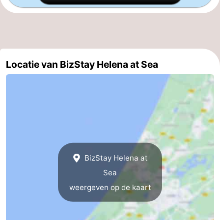
aan
Noordhollands
-
Zee
duinreservaat
Wijk
-
aan
Natuur
-
Locatie van BizStay Helena at Sea
Zee
Zuid-
Amsterdam
-
Kennermerland
Haarlem
-
Zandvoort
Zuid-
Holland
-
BizStay Helena at
Leiden
Bollenstreek
Sea
weergeven op de kaart
-
Natuur
-