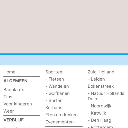
Zierikzee
-
Natuur
-
Oosterschelde
Burgh
-
Haamstede
Natuur
Weer
Kop
Contact
Home
Sporten
Zuid-Holland
van
- Fietsen
- Leiden
ALGEMEEN
- Wandelen
Bollenstreek
Schouwen
Badplaats
- Golfbanen
- Natuur Hollands
Tips
Duin
- Surfen
Voor kinderen
- Noordwijk
Kurhaus
Weer
- Katwijk
Eten en drinken
VERBLIJF
- Den Haag
Evenementen
- Rotterdam