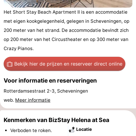
Vakantiehuizen
Het Short Stay Beach Apartment II is een accommodatie
met eigen kookgelegenheid, gelegen in Scheveningen, op
-
200 meter van het strand. De accommodatie bevindt zich
Duinrell
-
op 200 meter van het Circustheater en op 300 meter van
Crazy Pianos.
Kijkduin
Last
minutes
Strand
Bekijk hier de prijzen
en reserveer direct online
Zien
Voor informatie en reserveringen
&
Bezienswaardigheden
Rotterdamsestraat 2-3, Scheveningen
web.
Meer informatie
doen
-
Musea
-
Kenmerken van BizStay Helena at Sea
Locatie
Monumenten
-
Verboden te roken.