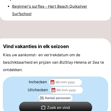
Beginner's surfles - Hart Beach Quiksilver
Nieuws
Surfschool
Medische
adressen
Regio
Noord-
Vind vakanties in elk seizoen
Holland
-
Kies uw aankomst- en vertrekdatum om de
beschikbaarheid en prijzen van
BizStay Helena at Sea
te
Natuur
-
ontdekken.
Schoorlse
Bergen
-
Inchecken
Duinen
aan
Bergen
-
Uitchecken
Zee
Alkmaar
-
Zoek en vind
Egmond
-