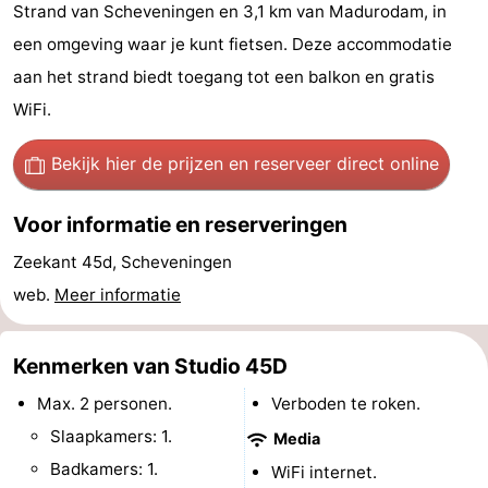
Strand van Scheveningen en 3,1 km van Madurodam, in
Vakantiehuizen
een omgeving waar je kunt fietsen. Deze accommodatie
-
aan het strand biedt toegang tot een balkon en gratis
WiFi.
Duinrell
-
Bekijk hier de prijzen
en reserveer direct online
Kijkduin
Last
Voor informatie en reserveringen
minutes
Strand
Zeekant 45d, Scheveningen
Zien
web.
Meer informatie
&
Bezienswaardigheden
Kenmerken van Studio 45D
doen
-
Max. 2 personen.
Verboden te roken.
Musea
-
Slaapkamers: 1.
Media
Monumenten
-
Badkamers: 1.
WiFi internet.