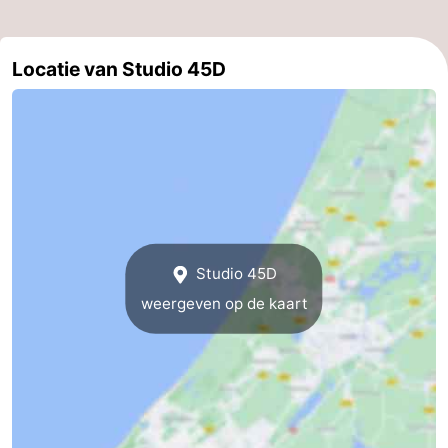
aan
Noordhollands
-
Locatie van Studio 45D
Zee
duinreservaat
Wijk
-
aan
Natuur
-
Zee
Zuid-
Amsterdam
-
Kennermerland
Haarlem
-
Zandvoort
Zuid-
Studio 45D
Holland
-
weergeven op de kaart
Leiden
Bollenstreek
-
Natuur
-