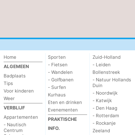
Zierikzee
-
Natuur
-
Oosterschelde
Burgh
-
Haamstede
Natuur
Weer
Home
Sporten
Zuid-Holland
- Fietsen
- Leiden
Kop
Contact
ALGEMEEN
- Wandelen
Bollenstreek
Badplaats
van
- Golfbanen
- Natuur Hollands
Tips
Duin
- Surfen
Voor kinderen
Schouwen
- Noordwijk
Kurhaus
Weer
- Katwijk
Eten en drinken
VERBLIJF
- Den Haag
Evenementen
- Rotterdam
Appartementen
PRAKTISCHE
- Rockanje
- Nautisch
INFO.
Centrum
Zeeland