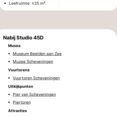
Leefruimte: ±35 m².
Uitkijkpunten
Attracties
-
Rondvaarten
-
Nabij Studio 45D
Amusement
-
Musea
Museum Beelden aan Zee
Speeltuinen
-
Muzee Scheveningen
Binnenspeeltuinen
Dorpen
Vuurtorens
&
Natuur
Vuurtoren Scheveningen
Uitkijkpunten
Steden
Rondleidingen
Pier van Scheveningen
Sporten
Piertoren
Attracties
-