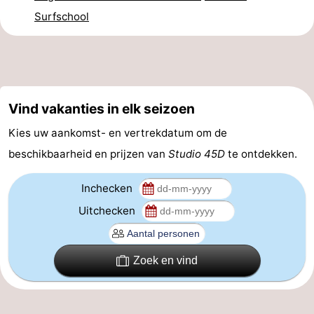
Surfschool
Nieuws
Medische
adressen
Regio
Vind vakanties in elk seizoen
Noord-
Kies uw aankomst- en vertrekdatum om de
Holland
-
beschikbaarheid en prijzen van
Studio 45D
te ontdekken.
Natuur
-
Inchecken
Uitchecken
Schoorlse
Bergen
-
Duinen
aan
Bergen
-
Zoek en vind
Zee
Alkmaar
-
Egmond
-