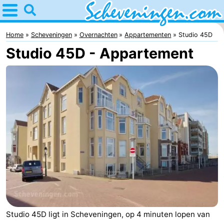
Home
Scheveningen
Home
Scheveningen
Overnachten
Appartementen
Studio 45D
Studio 45D - Appartement
Tips
Voor
kinderen
Overnachten
Appartementen
-
Nautisch
Bed
Centrum
(&
Campings
Scheveningen
breakfasts)
Hotels
Studio 45D ligt in Scheveningen, op 4 minuten lopen van