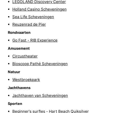
LEGOLAND Discovery Center
Fietsen
-
Holland Casino Scheveningen
Sea Life Scheveningen
Wandelen
-
Reuzenrad de Pier
Golfbanen
-
Rondvaarten
Go Fast - RIB Experience
Surfen
Eten
Amusement
en
Evenementen
Circustheater
Bioscoop Pathé Scheveningen
drinken
Praktisch
Natuur
Forum
Westbroekpark
Route
Jachthavens
Jachthaven van Scheveningen
-
Sporten
Parkeren
Reisboekenwinkel
Beginner's surfles - Hart Beach Quiksilver