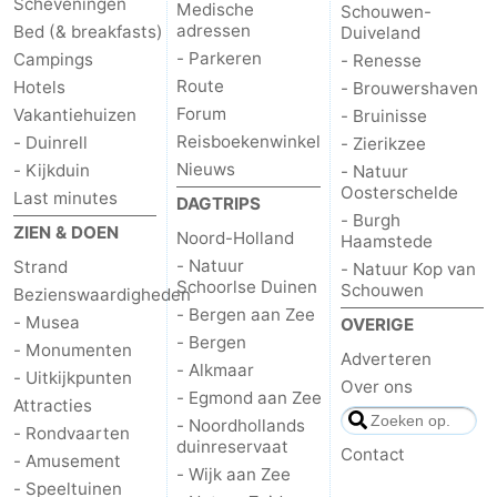
Scheveningen
Medische
Schouwen-
adressen
Bed (& breakfasts)
Duiveland
- Parkeren
Campings
- Renesse
Route
Hotels
- Brouwershaven
Forum
Vakantiehuizen
- Bruinisse
Reisboekenwinkel
- Duinrell
- Zierikzee
Nieuws
- Kijkduin
- Natuur
Oosterschelde
Last minutes
DAGTRIPS
- Burgh
ZIEN & DOEN
Noord-Holland
Haamstede
- Natuur
Strand
- Natuur Kop van
Schoorlse Duinen
Schouwen
Bezienswaardigheden
- Bergen aan Zee
- Musea
OVERIGE
- Bergen
- Monumenten
Adverteren
- Alkmaar
- Uitkijkpunten
Over ons
- Egmond aan Zee
Attracties
- Noordhollands
- Rondvaarten
duinreservaat
Contact
- Amusement
- Wijk aan Zee
- Speeltuinen