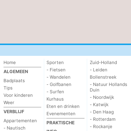
Zierikzee
-
Natuur
-
Oosterschelde
Burgh
-
Haamstede
Natuur
Weer
Home
Sporten
Zuid-Holland
Kop
Contact
- Fietsen
- Leiden
ALGEMEEN
van
- Wandelen
Bollenstreek
Badplaats
- Golfbanen
- Natuur Hollands
Tips
Schouwen
Duin
- Surfen
Voor kinderen
- Noordwijk
Kurhaus
Weer
- Katwijk
Eten en drinken
VERBLIJF
- Den Haag
Evenementen
- Rotterdam
Appartementen
PRAKTISCHE
- Rockanje
- Nautisch