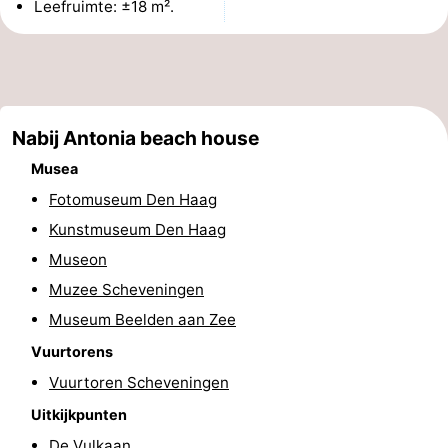
Leefruimte: ±18 m².
Uitkijkpunten
Attracties
-
Rondvaarten
-
Nabij Antonia beach house
Amusement
-
Musea
Fotomuseum Den Haag
Speeltuinen
-
Kunstmuseum Den Haag
Binnenspeeltuinen
Dorpen
Museon
Muzee Scheveningen
&
Natuur
Museum Beelden aan Zee
Steden
Rondleidingen
Vuurtorens
Vuurtoren Scheveningen
Sporten
Uitkijkpunten
-
De Vulkaan