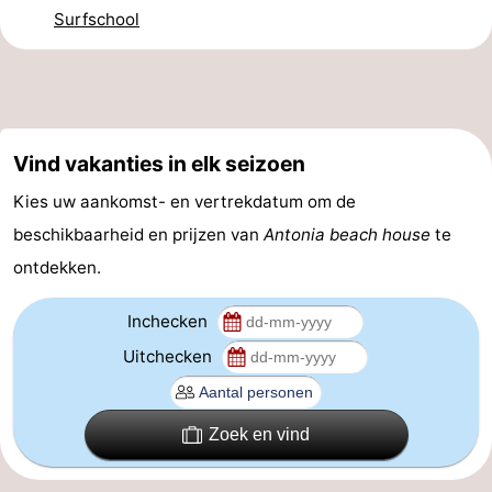
Surfschool
Nieuws
Medische
adressen
Regio
Vind vakanties in elk seizoen
Noord-
Kies uw aankomst- en vertrekdatum om de
Holland
-
beschikbaarheid en prijzen van
Antonia beach house
te
ontdekken.
Natuur
-
Inchecken
Schoorlse
Bergen
-
Uitchecken
Duinen
aan
Bergen
-
Zee
Alkmaar
-
Zoek en vind
Egmond
-