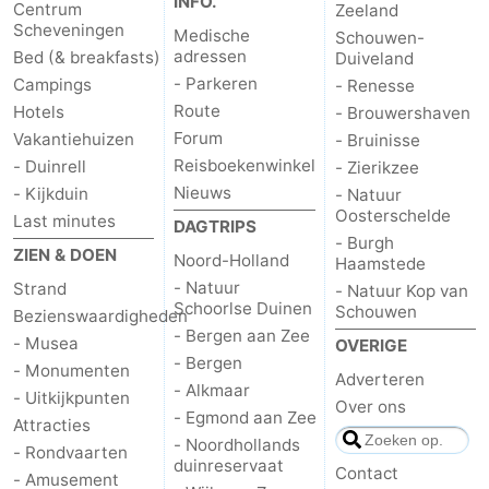
INFO.
Centrum
Zeeland
Scheveningen
Medische
Schouwen-
adressen
Bed (& breakfasts)
Duiveland
- Parkeren
Campings
- Renesse
Route
Hotels
- Brouwershaven
Forum
Vakantiehuizen
- Bruinisse
Reisboekenwinkel
- Duinrell
- Zierikzee
Nieuws
- Kijkduin
- Natuur
Oosterschelde
Last minutes
DAGTRIPS
- Burgh
ZIEN & DOEN
Noord-Holland
Haamstede
- Natuur
Strand
- Natuur Kop van
Schoorlse Duinen
Schouwen
Bezienswaardigheden
- Bergen aan Zee
- Musea
OVERIGE
- Bergen
- Monumenten
Adverteren
- Alkmaar
- Uitkijkpunten
Over ons
- Egmond aan Zee
Attracties
- Noordhollands
- Rondvaarten
duinreservaat
Contact
- Amusement