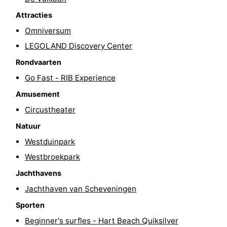
Fietsen
-
Attracties
Omniversum
Wandelen
-
LEGOLAND Discovery Center
Golfbanen
-
Rondvaarten
Go Fast - RIB Experience
Surfen
Eten
Amusement
en
Evenementen
Circustheater
Natuur
drinken
Praktisch
Westduinpark
Forum
Westbroekpark
Jachthavens
Route
Jachthaven van Scheveningen
-
Sporten
Parkeren
Reisboekenwinkel
Beginner's surfles - Hart Beach Quiksilver