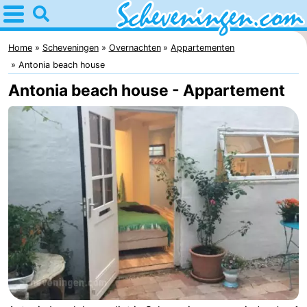
Home
Scheveningen
Home
Scheveningen
Overnachten
Appartementen
Antonia beach house
Tips
Antonia beach house - Appartement
Voor
kinderen
Overnachten
Appartementen
-
Nautisch
Bed
Centrum
(&
Campings
Scheveningen
breakfasts)
Hotels