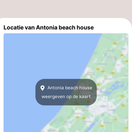
aan
Noordhollands
-
Zee
duinreservaat
Wijk
-
Locatie van Antonia beach house
aan
Natuur
-
Zee
Zuid-
Amsterdam
-
Kennermerland
Haarlem
-
Zandvoort
Zuid-
Antonia beach house
Holland
-
weergeven op de kaart
Leiden
Bollenstreek
-
Natuur
-