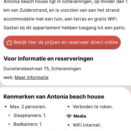
Antonia beach house ligt in Scheveningen, op minder dan 1
Vakantiehuizen
km van Zuiderstrand, en is voorzien van aan het strand
accommodatie met een tuin, een terras en gratis WiFi.
-
Gasten bij dit appartement hebben toegang tot een patio.
Duinrell
-
Bekijk hier de prijzen
en reserveer direct online
Kijkduin
Last
Voor informatie en reserveringen
minutes
Strand
Duivelandsestraat 75, Scheveningen
Zien
web.
Meer informatie
&
Bezienswaardigheden
Kenmerken van Antonia beach house
doen
-
Max. 2 personen.
Verboden te roken.
Musea
-
Slaapkamers: 1.
Media
Badkamers: 1.
WiFi internet.
Monumenten
-