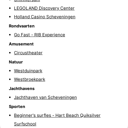
LEGOLAND Discovery Center
Fietsen
-
Holland Casino Scheveningen
Wandelen
-
Rondvaarten
Golfbanen
-
Go Fast - RIB Experience
Amusement
Surfen
Eten
Circustheater
en
Evenementen
Natuur
Westduinpark
drinken
Praktisch
Westbroekpark
Forum
Jachthavens
Jachthaven van Scheveningen
Route
Sporten
-
Beginner's surfles - Hart Beach Quiksilver
Surfschool
Parkeren
Reisboekenwinkel