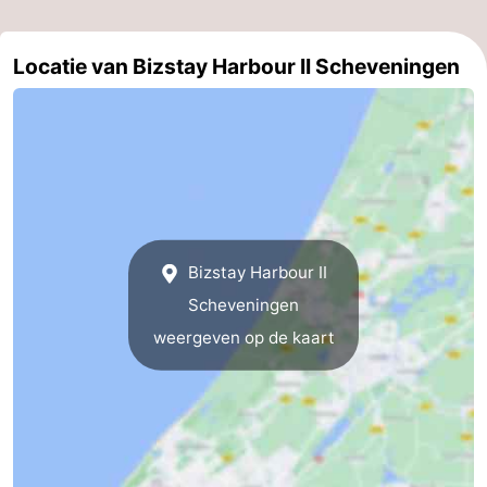
aan
Noordhollands
-
Locatie van Bizstay Harbour II Scheveningen
Zee
duinreservaat
Wijk
-
aan
Natuur
-
Zee
Zuid-
Amsterdam
-
Kennermerland
Haarlem
-
Bizstay Harbour II
Zandvoort
Zuid-
Scheveningen
Holland
-
weergeven op de kaart
Leiden
Bollenstreek
-
Natuur
-