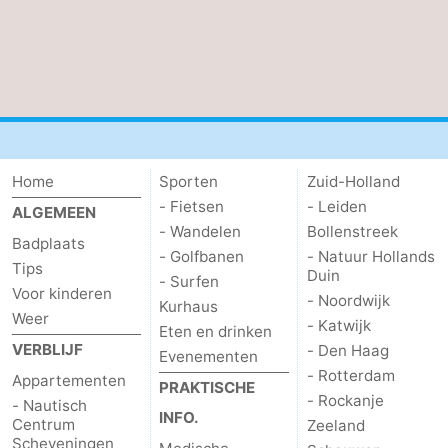
Zierikzee
-
Natuur
-
Oosterschelde
Burgh
-
Haamstede
Natuur
Weer
Home
Sporten
Zuid-Holland
- Fietsen
- Leiden
ALGEMEEN
Kop
Contact
- Wandelen
Bollenstreek
Badplaats
- Golfbanen
- Natuur Hollands
van
Tips
Duin
- Surfen
Voor kinderen
- Noordwijk
Schouwen
Kurhaus
Weer
- Katwijk
Eten en drinken
VERBLIJF
- Den Haag
Evenementen
- Rotterdam
Appartementen
PRAKTISCHE
- Rockanje
- Nautisch
INFO.
Centrum
Zeeland
Scheveningen