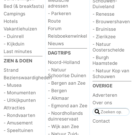
Medische
Schouwen-
adressen
Bed (& breakfasts)
Duiveland
- Parkeren
Campings
- Renesse
Route
Hotels
- Brouwershaven
Forum
Vakantiehuizen
- Bruinisse
Reisboekenwinkel
- Duinrell
- Zierikzee
Nieuws
- Kijkduin
- Natuur
Oosterschelde
Last minutes
DAGTRIPS
- Burgh
ZIEN & DOEN
Noord-Holland
Haamstede
- Natuur
Strand
- Natuur Kop van
Schoorlse Duinen
Schouwen
Bezienswaardigheden
- Bergen aan Zee
- Musea
OVERIGE
- Bergen
- Monumenten
Adverteren
- Alkmaar
- Uitkijkpunten
Over ons
- Egmond aan Zee
Attracties
- Noordhollands
- Rondvaarten
duinreservaat
Contact
- Amusement
- Wijk aan Zee
- Speeltuinen
- Natuur Zuid-