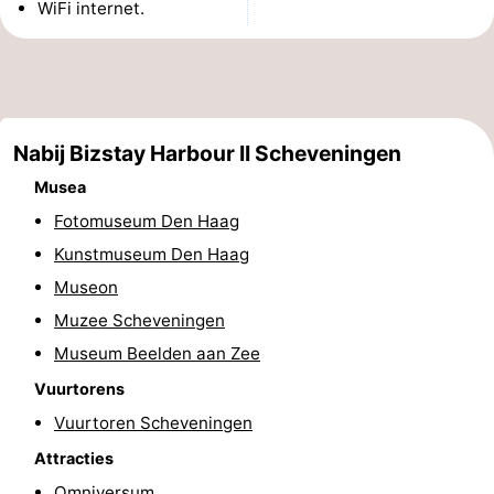
WiFi internet.
Uitkijkpunten
Attracties
-
Rondvaarten
-
Nabij Bizstay Harbour II Scheveningen
Amusement
-
Musea
Fotomuseum Den Haag
Speeltuinen
-
Kunstmuseum Den Haag
Binnenspeeltuinen
Dorpen
Museon
Muzee Scheveningen
&
Natuur
Museum Beelden aan Zee
Steden
Rondleidingen
Vuurtorens
Vuurtoren Scheveningen
Sporten
Attracties
-
Omniversum