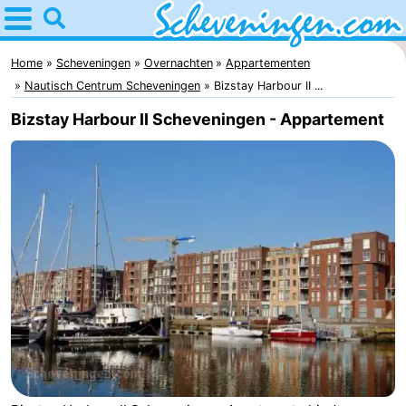
Home
Scheveningen
Home
Scheveningen
Overnachten
Appartementen
Nautisch Centrum Scheveningen
Bizstay Harbour II ...
Tips
Bizstay Harbour II Scheveningen - Appartement
Voor
kinderen
Overnachten
Appartementen
-
Nautisch
Bed
Centrum
(&
Campings
Scheveningen
breakfasts)
Hotels