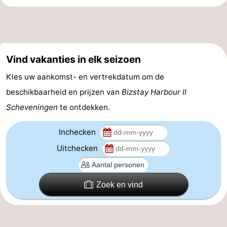
Nieuws
Medische
Vind vakanties in elk seizoen
adressen
Regio
Kies uw aankomst- en vertrekdatum om de
Noord-
beschikbaarheid en prijzen van
Bizstay Harbour II
Holland
-
Scheveningen
te ontdekken.
Natuur
-
Inchecken
Uitchecken
Schoorlse
Bergen
-
Duinen
aan
Bergen
-
Zoek en vind
Zee
Alkmaar
-
Egmond
-