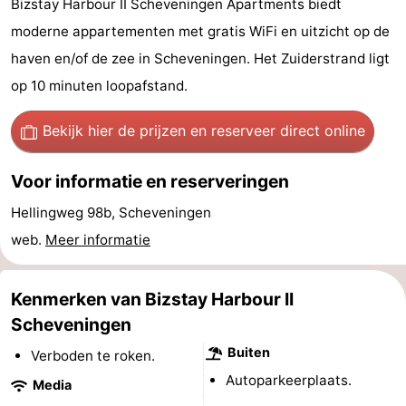
Bizstay Harbour II Scheveningen Apartments biedt
Vakantiehuizen
moderne appartementen met gratis WiFi en uitzicht op de
haven en/of de zee in Scheveningen. Het Zuiderstrand ligt
-
op 10 minuten loopafstand.
Duinrell
-
Bekijk hier de prijzen
en reserveer direct online
Kijkduin
Last
Voor informatie en reserveringen
minutes
Strand
Hellingweg 98b, Scheveningen
Zien
web.
Meer informatie
&
Bezienswaardigheden
Kenmerken van Bizstay Harbour II
doen
-
Scheveningen
Musea
-
Buiten
Verboden te roken.
Autoparkeerplaats.
Media
Monumenten
-