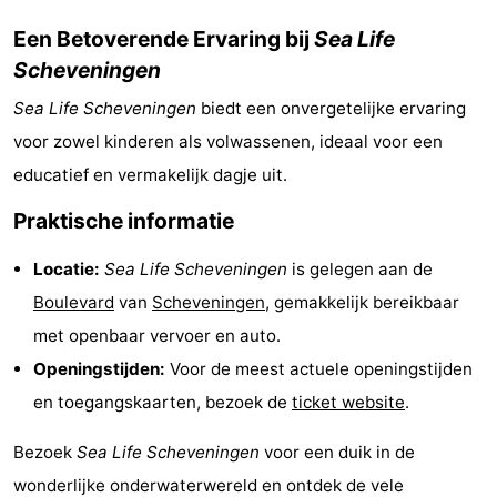
Nieuws
Een Betoverende Ervaring bij
Sea Life
Scheveningen
Medische
Sea Life Scheveningen
biedt een onvergetelijke ervaring
adressen
Regio
voor zowel kinderen als volwassenen, ideaal voor een
educatief en vermakelijk dagje uit.
Noord-
Praktische informatie
Holland
-
Locatie:
Sea Life Scheveningen
is gelegen aan de
Natuur
-
Boulevard
van
Scheveningen
, gemakkelijk bereikbaar
Schoorlse
Bergen
-
met openbaar vervoer en auto.
Openingstijden:
Voor de meest actuele openingstijden
Duinen
aan
Bergen
-
en toegangskaarten, bezoek de
ticket website
.
Zee
Alkmaar
-
Bezoek
Sea Life Scheveningen
voor een duik in de
Egmond
-
wonderlijke onderwaterwereld en ontdek de vele