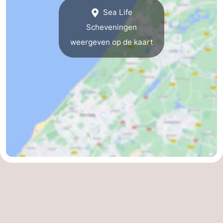
Sea Life
Zierikzee
-
Scheveningen
Natuur
-
weergeven op de kaart
Oosterschelde
Burgh
-
Haamstede
Natuur
Weer
Kop
Contact
van
Schouwen