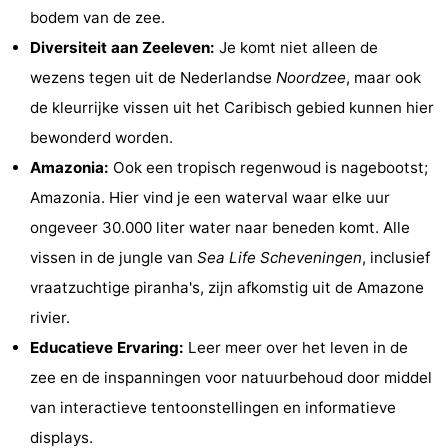
bodem van de zee.
Fietsen
-
Diversiteit aan Zeeleven:
Je komt niet alleen de
Wandelen
-
wezens tegen uit de Nederlandse
Noordzee
, maar ook
de kleurrijke vissen uit het Caribisch gebied kunnen hier
Golfbanen
-
bewonderd worden.
Surfen
Eten
Amazonia:
Ook een tropisch regenwoud is nagebootst;
Amazonia. Hier vind je een waterval waar elke uur
en
Evenementen
ongeveer 30.000 liter water naar beneden komt. Alle
drinken
Praktisch
vissen in de jungle van
Sea Life Scheveningen
, inclusief
vraatzuchtige piranha's, zijn afkomstig uit de Amazone
Forum
rivier.
Route
Educatieve Ervaring:
Leer meer over het leven in de
zee en de inspanningen voor natuurbehoud door middel
-
van interactieve tentoonstellingen en informatieve
Parkeren
Reisboekenwinkel
displays.