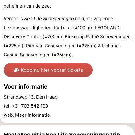
geheimen van de zee.
aan
Noordhollands
-
Verder is
Sea Life Scheveningen
nabij de volgende
Zee
duinreservaat
Wijk
-
bezienswaardigheden:
Kurhaus
(±100 m),
LEGOLAND
Discovery Center
(±200 m),
Bioscoop Pathé Scheveningen
aan
Natuur
-
(±225 m),
Pier van Scheveningen
(±225 m) &
Holland
Zee
Zuid-
Amsterdam
-
Casino Scheveningen
(±250 m).
Kennermerland
Haarlem
-
Koop nu hier vooraf tickets
Zandvoort
Zuid-
Voor informatie
Holland
-
Strandweg 13, Den Haag
Leiden
Bollenstreek
tel. +31 703 542 100
web.
Meer informatie
-
Natuur
-
Haal alles uit je Sea Life Scheveningen trip