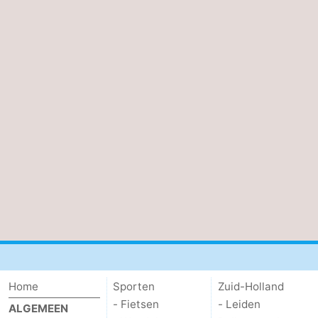
Home
Sporten
Zuid-Holland
- Fietsen
- Leiden
ALGEMEEN