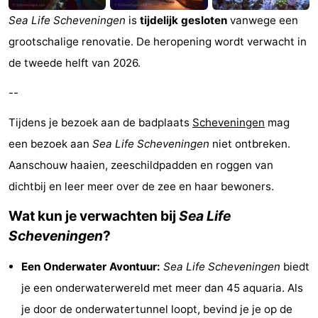
Uitkijkpunten
Attracties
Sea Life Scheveningen
is
tijdelijk gesloten
vanwege een
grootschalige renovatie. De heropening wordt verwacht in
-
de tweede helft van 2026.
Rondvaarten
-
--
Amusement
-
Tijdens je bezoek aan de badplaats
Scheveningen
mag
een bezoek aan
Sea Life Scheveningen
niet ontbreken.
Speeltuinen
-
Aanschouw haaien, zeeschildpadden en roggen van
Binnenspeeltuinen
Dorpen
dichtbij en leer meer over de zee en haar bewoners.
&
Natuur
Wat kun je verwachten bij
Sea Life
Scheveningen
?
Steden
Rondleidingen
Een Onderwater Avontuur:
Sea Life Scheveningen
biedt
Sporten
je een onderwaterwereld met meer dan 45 aquaria. Als
-
je door de onderwatertunnel loopt, bevind je je op de