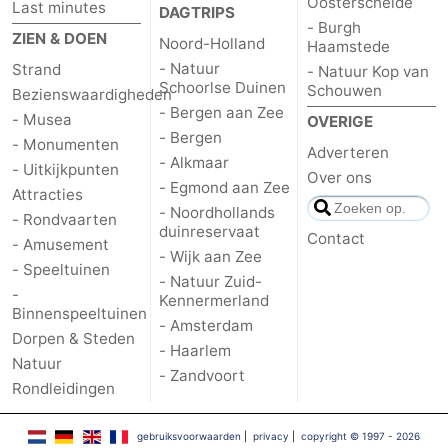
Oosterschelde
Last minutes
DAGTRIPS
- Burgh
Nieuws
ZIEN & DOEN
Noord-Holland
Haamstede
- Natuur
Strand
- Natuur Kop van
Medische
Schoorlse Duinen
Schouwen
Bezienswaardigheden
- Bergen aan Zee
- Musea
adressen
Regio
OVERIGE
- Bergen
- Monumenten
Adverteren
- Alkmaar
Noord-
- Uitkijkpunten
Over ons
- Egmond aan Zee
Attracties
Holland
-
- Noordhollands
- Rondvaarten
duinreservaat
Contact
- Amusement
Natuur
-
- Wijk aan Zee
- Speeltuinen
- Natuur Zuid-
-
Schoorlse
Bergen
-
Kennermerland
Binnenspeeltuinen
- Amsterdam
Dorpen & Steden
Duinen
aan
Bergen
-
- Haarlem
Natuur
- Zandvoort
Rondleidingen
Zee
Alkmaar
-
Egmond
-
gebruiksvoorwaarden
|
privacy
|
copyright © 1997 - 2026