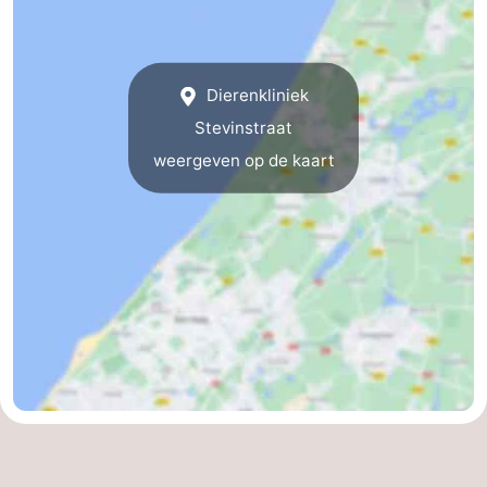
Vakantiehuizen
-
Dierenkliniek
Duinrell
-
Stevinstraat
weergeven op de kaart
Kijkduin
Last
minutes
Strand
Zien
&
Bezienswaardigheden
doen
-
Musea
-
Monumenten
-