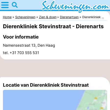
Home
Scheveningen
Home
Scheveningen
Zien & doen
Dierenartsen
Dierenkliniek ...
Dierenkliniek Stevinstraat - Dierenarts
Tips
Voor informatie
Voor
Namensestraat 13, Den Haag
kinderen
Overnachten
tel. +31 703 555 531
Appartementen
-
Nautisch
Bed
Locatie van Dierenkliniek Stevinstraat
Centrum
(&
Campings
Scheveningen
breakfasts)
Hotels