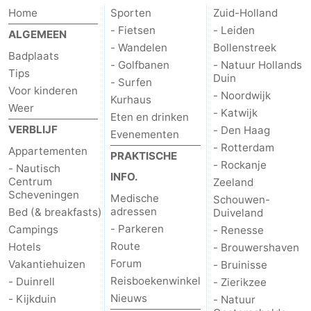
Home
Sporten
Zuid-Holland
Fietsen
-
- Fietsen
- Leiden
ALGEMEEN
- Wandelen
Bollenstreek
Wandelen
-
Badplaats
- Golfbanen
- Natuur Hollands
Tips
Duin
Golfbanen
-
- Surfen
Voor kinderen
- Noordwijk
Kurhaus
Weer
- Katwijk
Surfen
Eten
Eten en drinken
VERBLIJF
- Den Haag
Evenementen
en
Evenementen
- Rotterdam
Appartementen
PRAKTISCHE
- Rockanje
- Nautisch
drinken
Praktisch
INFO.
Centrum
Zeeland
Scheveningen
Medische
Schouwen-
Forum
adressen
Bed (& breakfasts)
Duiveland
- Parkeren
Campings
- Renesse
Route
Route
Hotels
- Brouwershaven
Forum
Vakantiehuizen
- Bruinisse
-
Reisboekenwinkel
- Duinrell
- Zierikzee
Nieuws
- Kijkduin
- Natuur
Parkeren
Reisboekenwinkel