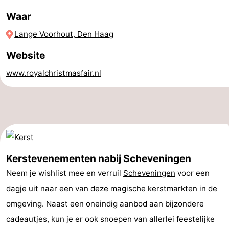
Waar
aan
Noordhollands
-
Lange Voorhout, Den Haag
Zee
duinreservaat
Wijk
-
Website
aan
Natuur
-
www.royalchristmasfair.nl
Zee
Zuid-
Amsterdam
-
Kennermerland
Haarlem
-
Zandvoort
Zuid-
Holland
-
Kerstevenementen nabij Scheveningen
Neem je wishlist mee en verruil
Scheveningen
voor een
Leiden
Bollenstreek
dagje uit naar een van deze magische kerstmarkten in de
-
omgeving. Naast een oneindig aanbod aan bijzondere
cadeautjes, kun je er ook snoepen van allerlei feestelijke
Natuur
-