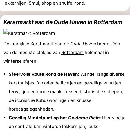
lekkernijen. Smul, shop en snuffel rond.
Hollands
Noordwijk
-
Kerstmarkt aan de
Oude Haven
in Rotterdam
Duin
Katwijk
-
Den
-
De jaarlijkse Kerstmarkt aan de
Oude Haven
brengt één
Haag
Rotterdam
-
van de mooiste plekjes van
Rotterdam
helemaal in
winterse sferen.
Rockanje
Zeeland
Sfeervolle Route Rond de Haven:
Wandel langs diverse
Schouwen-
kersthuisjes, fonkelende lichtjes en gezellige vuurtjes
Duiveland
-
terwijl je een ronde maakt tussen historische schepen,
de iconische Kubuswoningen en knusse
Renesse
-
horecagelegenheden.
Brouwershaven
-
Gezellig Middelpunt op het
Gelderse Plein
:
Hier vind je
de centrale bar, winterse lekkernijen, leuke
Bruinisse
-