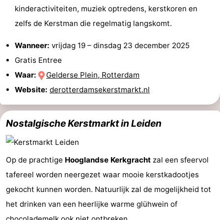
kinderactiviteiten, muziek optredens, kerstkoren en
Zierikzee
-
zelfs de Kerstman die regelmatig langskomt.
Natuur
-
Wanneer:
vrijdag 19
–
dinsdag 23 december 2025
Gratis Entree
Oosterschelde
Burgh
-
Waar:
Gelderse Plein, Rotterdam
Haamstede
Natuur
Weer
Website:
derotterdamsekerstmarkt.nl
Kop
Contact
Nostalgische Kerstmarkt in Leiden
van
Schouwen
Op de prachtige
Hooglandse Kerkgracht
zal een sfeervol
tafereel worden neergezet waar mooie kerstkadootjes
gekocht kunnen worden. Natuurlijk zal de mogelijkheid tot
het drinken van een heerlijke warme glühwein of
chocolademelk ook niet ontbreken.