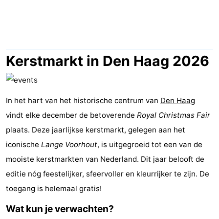
Vakantiehuizen
-
Duinrell
-
Kerstmarkt in Den Haag 2026
Kijkduin
Last
minutes
Strand
In het hart van het historische centrum van
Den Haag
vindt elke december de betoverende
Royal Christmas Fair
Zien
plaats. Deze jaarlijkse kerstmarkt, gelegen aan het
&
Bezienswaardigheden
iconische
Lange Voorhout
, is uitgegroeid tot een van de
mooiste kerstmarkten van Nederland. Dit jaar belooft de
doen
-
editie nóg feestelijker, sfeervoller en kleurrijker te zijn. De
Musea
-
toegang is helemaal gratis!
Wat kun je verwachten?
Monumenten
-