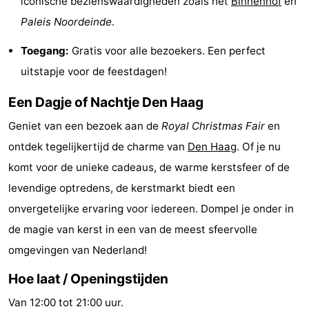
iconische bezienswaardigheden zoals het
Binnenhof
en
Nieuws
Paleis Noordeinde
.
Toegang:
Gratis voor alle bezoekers. Een perfect
Medische
uitstapje voor de feestdagen!
adressen
Regio
Een Dagje of Nachtje Den Haag
Noord-
Geniet van een bezoek aan de
Royal Christmas Fair
en
Holland
-
ontdek tegelijkertijd de charme van
Den Haag
. Of je nu
komt voor de unieke cadeaus, de warme kerstsfeer of de
Natuur
-
levendige optredens, de kerstmarkt biedt een
Schoorlse
Bergen
-
onvergetelijke ervaring voor iedereen. Dompel je onder in
de magie van kerst in een van de meest sfeervolle
Duinen
aan
Bergen
-
omgevingen van Nederland!
Zee
Alkmaar
-
Hoe laat / Openingstijden
Egmond
-
Van 12:00 tot 21:00 uur.