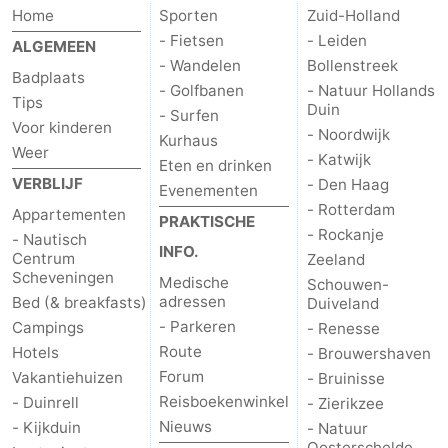
Home
Sporten
Zuid-Holland
- Fietsen
- Leiden
ALGEMEEN
- Wandelen
Bollenstreek
Badplaats
- Golfbanen
- Natuur Hollands
Tips
Duin
- Surfen
Voor kinderen
- Noordwijk
Kurhaus
Weer
- Katwijk
Eten en drinken
VERBLIJF
- Den Haag
Evenementen
- Rotterdam
Appartementen
PRAKTISCHE
- Rockanje
- Nautisch
INFO.
Centrum
Zeeland
Scheveningen
Medische
Schouwen-
adressen
Bed (& breakfasts)
Duiveland
- Parkeren
Campings
- Renesse
Route
Hotels
- Brouwershaven
Forum
Vakantiehuizen
- Bruinisse
Reisboekenwinkel
- Duinrell
- Zierikzee
Nieuws
- Kijkduin
- Natuur
Oosterschelde