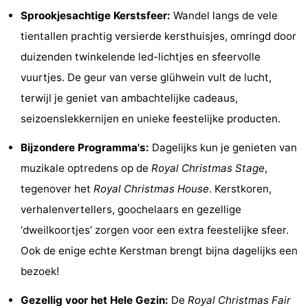
Sprookjesachtige Kerstsfeer:
Wandel langs de vele
Uitkijkpunten
Attracties
tientallen prachtig versierde kersthuisjes, omringd door
-
duizenden twinkelende led-lichtjes en sfeervolle
vuurtjes. De geur van verse glühwein vult de lucht,
Rondvaarten
-
terwijl je geniet van ambachtelijke cadeaus,
Amusement
-
seizoenslekkernijen en unieke feestelijke producten.
Speeltuinen
-
Bijzondere Programma's:
Dagelijks kun je genieten van
muzikale optredens op de
Royal Christmas Stage
,
Binnenspeeltuinen
Dorpen
tegenover het
Royal Christmas House
. Kerstkoren,
&
Natuur
verhalenvertellers, goochelaars en gezellige
‘dweilkoortjes’ zorgen voor een extra feestelijke sfeer.
Steden
Rondleidingen
Ook de enige echte Kerstman brengt bijna dagelijks een
Sporten
bezoek!
-
Gezellig voor het Hele Gezin:
De
Royal Christmas Fair