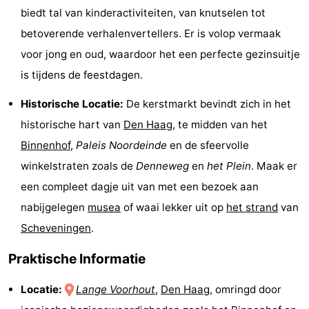
biedt tal van kinderactiviteiten, van knutselen tot
Fietsen
-
betoverende verhalenvertellers. Er is volop vermaak
Wandelen
-
voor jong en oud, waardoor het een perfecte gezinsuitje
is tijdens de feestdagen.
Golfbanen
-
Historische Locatie:
De kerstmarkt bevindt zich in het
Surfen
Eten
historische hart van
Den Haag
, te midden van het
en
Evenementen
Binnenhof
,
Paleis Noordeinde
en de sfeervolle
winkelstraten zoals de
Denneweg
en
het Plein
. Maak er
drinken
Praktisch
een compleet dagje uit van met een bezoek aan
Forum
nabijgelegen
musea
of waai lekker uit op
het strand
van
Scheveningen
.
Route
Praktische Informatie
-
Locatie:
Lange Voorhout
,
Den Haag
, omringd door
Parkeren
Reisboekenwinkel