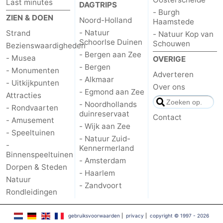
Last minutes
DAGTRIPS
- Burgh
ZIEN & DOEN
Noord-Holland
Haamstede
- Natuur
Strand
- Natuur Kop van
Schoorlse Duinen
Schouwen
Bezienswaardigheden
- Bergen aan Zee
- Musea
OVERIGE
- Bergen
- Monumenten
Adverteren
- Alkmaar
- Uitkijkpunten
Over ons
- Egmond aan Zee
Attracties
- Noordhollands
- Rondvaarten
duinreservaat
Contact
- Amusement
- Wijk aan Zee
- Speeltuinen
- Natuur Zuid-
-
Kennermerland
Binnenspeeltuinen
- Amsterdam
Dorpen & Steden
- Haarlem
Natuur
- Zandvoort
Rondleidingen
gebruiksvoorwaarden
|
privacy
|
copyright © 1997 - 2026