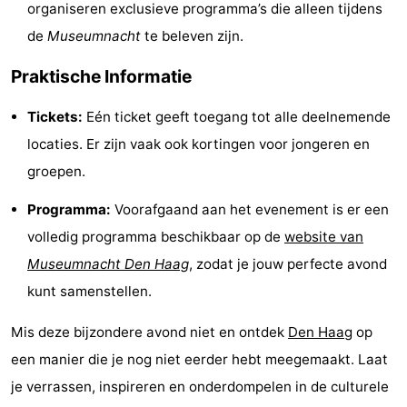
organiseren exclusieve programma’s die alleen tijdens
Fietsen
-
de
Museumnacht
te beleven zijn.
Wandelen
-
Praktische Informatie
Golfbanen
-
Tickets:
Eén ticket geeft toegang tot alle deelnemende
locaties. Er zijn vaak ook kortingen voor jongeren en
Surfen
Eten
groepen.
en
Evenementen
Programma:
Voorafgaand aan het evenement is er een
drinken
Praktisch
volledig programma beschikbaar op de
website van
Museumnacht Den Haag
, zodat je jouw perfecte avond
Forum
kunt samenstellen.
Route
Mis deze bijzondere avond niet en ontdek
Den Haag
op
-
een manier die je nog niet eerder hebt meegemaakt. Laat
je verrassen, inspireren en onderdompelen in de culturele
Parkeren
Reisboekenwinkel