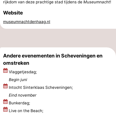
rijkdom van deze prachtige stad tijdens de
Museumnacht
!
Nieuws
Website
Medische
museumnachtdenhaag.nl
adressen
Regio
Noord-
Holland
-
Andere evenementen in Scheveningen en
omstreken
Natuur
-
Vlaggetjesdag;
Schoorlse
Bergen
-
Begin juni
Intocht Sinterklaas Scheveningen;
Duinen
aan
Bergen
-
Eind november
Zee
Alkmaar
-
Bunkerdag;
Live on the Beach;
Egmond
-