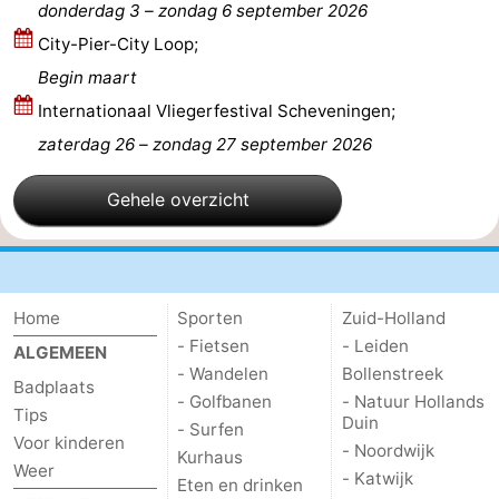
donderdag 3
–
zondag 6 september 2026
aan
Noordhollands
-
City-Pier-City Loop;
Begin maart
Zee
duinreservaat
Wijk
-
Internationaal Vliegerfestival Scheveningen;
aan
Natuur
-
zaterdag 26
–
zondag 27 september 2026
Zee
Zuid-
Amsterdam
-
Gehele overzicht
Kennermerland
Haarlem
-
Zandvoort
Zuid-
Home
Sporten
Zuid-Holland
Holland
-
- Fietsen
- Leiden
ALGEMEEN
- Wandelen
Bollenstreek
Badplaats
Leiden
Bollenstreek
- Golfbanen
- Natuur Hollands
Tips
Duin
- Surfen
-
Voor kinderen
- Noordwijk
Kurhaus
Weer
- Katwijk
Eten en drinken
Natuur
-