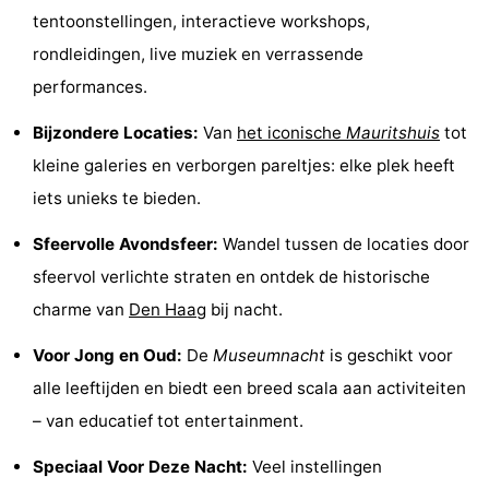
tentoonstellingen, interactieve workshops,
Uitkijkpunten
Attracties
rondleidingen, live muziek en verrassende
-
performances.
Rondvaarten
-
Bijzondere Locaties:
Van
het iconische
Mauritshuis
tot
kleine galeries en verborgen pareltjes: elke plek heeft
Amusement
-
iets unieks te bieden.
Speeltuinen
-
Sfeervolle Avondsfeer:
Wandel tussen de locaties door
Binnenspeeltuinen
Dorpen
sfeervol verlichte straten en ontdek de historische
charme van
Den Haag
bij nacht.
&
Natuur
Voor Jong en Oud:
De
Museumnacht
is geschikt voor
Steden
Rondleidingen
alle leeftijden en biedt een breed scala aan activiteiten
– van educatief tot entertainment.
Sporten
Speciaal Voor Deze Nacht:
Veel instellingen
-