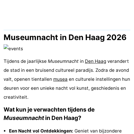
Vakantiehuizen
-
Duinrell
-
Museumnacht in Den Haag 2026
Kijkduin
Last
Tijdens de jaarlijkse
minutes
Strand
Museumnacht
in
Den Haag
verandert
de stad in een bruisend cultureel paradijs. Zodra de avond
Zien
valt, openen tientallen
musea
en culturele instellingen hun
deuren voor een unieke nacht vol kunst, geschiedenis en
&
Bezienswaardigheden
creativiteit.
doen
-
Wat kun je verwachten tijdens de
Musea
-
Museumnacht
in Den Haag?
Monumenten
-
Een Nacht vol Ontdekkingen:
Geniet van bijzondere