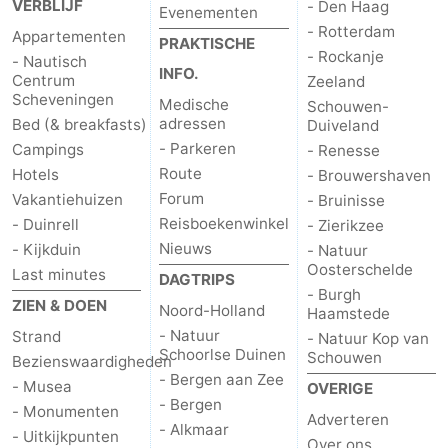
VERBLIJF
- Den Haag
Evenementen
- Rotterdam
Hollands
Noordwijk
-
Appartementen
PRAKTISCHE
- Rockanje
- Nautisch
INFO.
Duin
Katwijk
-
Centrum
Zeeland
Scheveningen
Medische
Schouwen-
adressen
Bed (& breakfasts)
Den
-
Duiveland
- Parkeren
Campings
- Renesse
Haag
Rotterdam
-
Route
Hotels
- Brouwershaven
Forum
Vakantiehuizen
- Bruinisse
Rockanje
Zeeland
Reisboekenwinkel
- Duinrell
- Zierikzee
Nieuws
- Kijkduin
- Natuur
Schouwen-
Oosterschelde
Last minutes
DAGTRIPS
- Burgh
Duiveland
-
ZIEN & DOEN
Noord-Holland
Haamstede
- Natuur
Strand
- Natuur Kop van
Renesse
-
Schoorlse Duinen
Schouwen
Bezienswaardigheden
- Bergen aan Zee
- Musea
OVERIGE
Brouwershaven
-
- Bergen
- Monumenten
Adverteren
- Alkmaar
- Uitkijkpunten
Bruinisse
-
Over ons