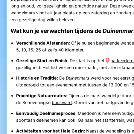
jong en oud, vol gezelligheid en prachtige natuur. Deze twee
wandelmars vindt elk jaar plaats op een zaterdag en zondag e
een gezellige dag willen beleven.
Wat kun je verwachten tijdens de
Duinenmar
Verschillende Afstanden:
Of je nu een beginnende wandelaa
5, 10, 15, 25 of zelfs 40 kilometer.
Gezellige Start en Finish:
De start is op het
parkeerterr
gezelligheid. Het lijkt wel een mini-markt, met allerlei kraam
Historie en Traditie:
De
Duinenmars
werd voor het eerst 
uitgegroeid tot een evenement met tussen de 13.000 en 15
Prachtige Natuurroutes:
Tijdens de mars wandel je door d
de Scheveningse
boulevard
. Geniet van het rustgevende ge
Eenvoudig Deelnameproces:
Meedoen is heel eenvoudig. J
spontaan deelnemen kan ook! Ga naar het startterrein, waar 
Activiteiten voor het Hele Gezin:
Naast de wandeling is er 