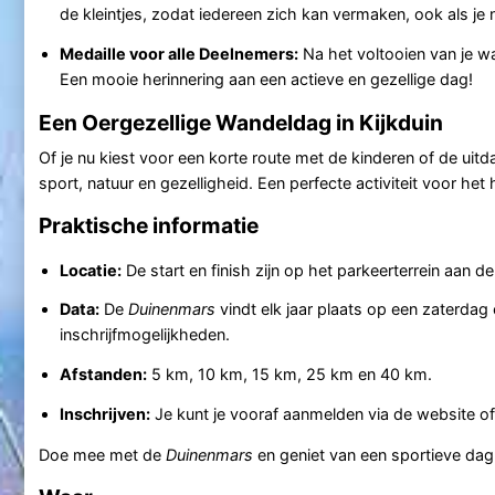
de kleintjes, zodat iedereen zich kan vermaken, ook als je 
Medaille voor alle Deelnemers:
Na het voltooien van je wa
Een mooie herinnering aan een actieve en gezellige dag!
Een Oergezellige Wandeldag in Kijkduin
Of je nu kiest voor een korte route met de kinderen of de uit
sport, natuur en gezelligheid. Een perfecte activiteit voor he
Praktische informatie
Locatie:
De start en finish zijn op het parkeerterrein aan de
Data:
De
Duinenmars
vindt elk jaar plaats op een zaterda
inschrijfmogelijkheden.
Afstanden:
5 km, 10 km, 15 km, 25 km en 40 km.
Inschrijven:
Je kunt je vooraf aanmelden via de website of 
Doe mee met de
Duinenmars
en geniet van een sportieve da