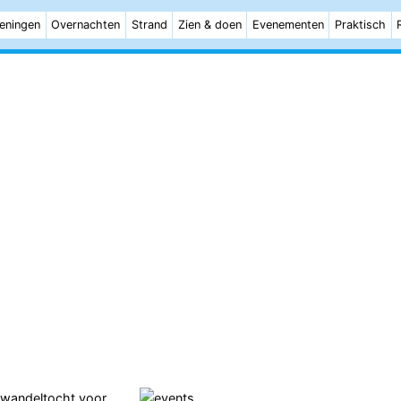
eningen
Overnachten
Strand
Zien & doen
Evenementen
Praktisch
é wandeltocht voor