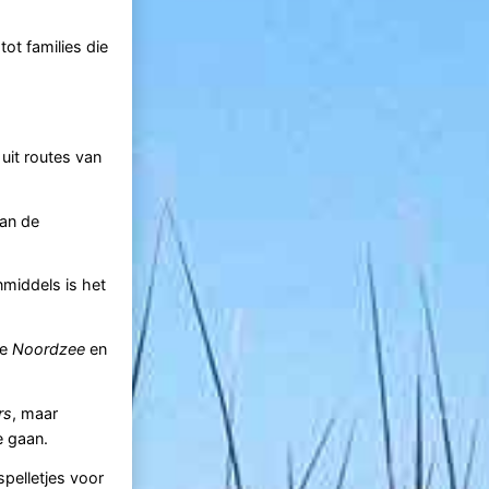
ot families die
uit routes van
van de
Inmiddels is het
de
Noordzee
en
rs
, maar
e gaan.
spelletjes voor