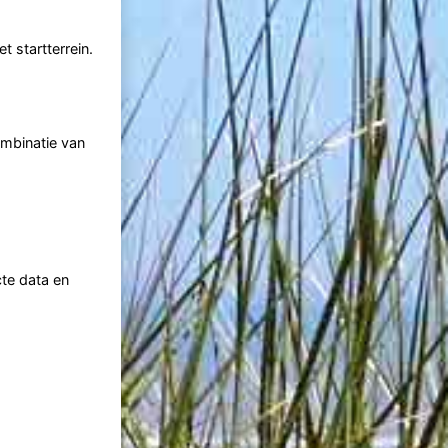
 startterrein.
ombinatie van
te data en