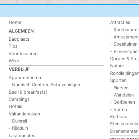
Home
Attracties
- Rondvaarte
ALGEMEEN
- Amusement
Badplaats
- Speeltuinen
Tips
- Binnenspeel
Voor kinderen
Dorpen & Ste
Weer
Natuur
VERBLIJF
Rondleidinge
Appartementen
Sporten
- Nautisch Centrum Scheveningen
- Fietsen
Bed (& breakfasts)
- Wandelen
Campings
- Golfbanen
Hotels
- Surfen
Vakantiehuizen
Kurhaus
- Duinrell
Eten en drink
- Kijkduin
Evenementen
Last minutes