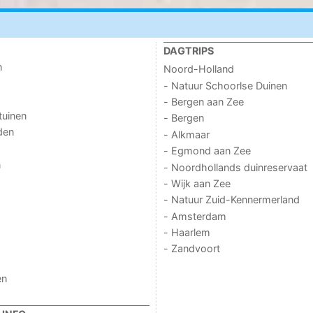
DAGTRIPS
n
Noord-Holland
- Natuur Schoorlse Duinen
- Bergen aan Zee
tuinen
- Bergen
den
- Alkmaar
- Egmond aan Zee
n
- Noordhollands duinreservaat
- Wijk aan Zee
- Natuur Zuid-Kennermerland
- Amsterdam
- Haarlem
- Zandvoort
en