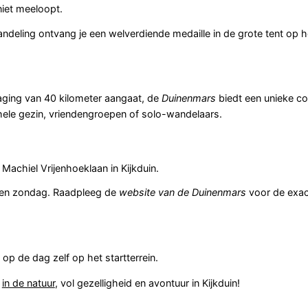
niet meeloopt.
ndeling ontvang je een welverdiende medaille in de grote tent op het
daging van 40 kilometer aangaat, de
Duinenmars
biedt een unieke c
t hele gezin, vriendengroepen of solo-wandelaars.
 Machiel Vrijenhoeklaan in Kijkduin.
g en zondag. Raadpleeg de
website van de Duinenmars
voor de exac
op de dag zelf op het startterrein.
g
in de natuur
, vol gezelligheid en avontuur in Kijkduin!