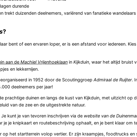
 dagen durende
n trekt duizenden deelnemers, variërend van fanatieke wandelaars t
s
?
r bent of een ervaren loper, er is een afstand voor iedereen. Kies 
ein aan de
Machiel Vrijenhoeklaan
in
Kijkduin
, waar het altijd bruist 
pjes en lekkernijen.
georganiseerd in 1952 door de Scoutinggroep
Admiraal de Ruijter
. 
.000 deelnemers per jaar!
e prachtige duinen en langs de kust van Kijkduin, met uitzicht op 
luid van de zee en de uitgestrekte natuur.
e kunt je van tevoren inschrijven via de
website van de Duinenma
je je knipkaart en routebeschrijving ophaalt, en je bent klaar om t
op het startterrein volop vertier. Er zijn kraampjes, foodtrucks en 