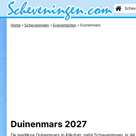
Schev
Home
Scheveningen
Evenementen
Duinenmars
Duinenmars 2027
De jaarlijkse
Duinenmars
in
Kijkduin
, nabij
Scheveningen
, is d