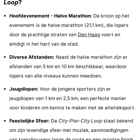
Loop
?
Uitkijkpunten
Attracties
Hoofdevenement - Halve Marathon:
De kroon op het
-
evenement is de halve marathon (21,1 km), die lopers
door de prachtige straten van
Den Haag
voert en
Rondvaarten
-
eindigt in het hart van de stad.
Amusement
-
Diverse Afstanden:
Naast de halve marathon zijn er
Speeltuinen
-
afstanden van 5 km en 10 km beschikbaar, waardoor
lopers van alle niveaus kunnen meedoen.
Binnenspeeltuinen
Dorpen
Jeugdlopen:
Voor de jongere sporters zijn er
&
Natuur
jeugdlopen van 1 km en 2,5 km, een perfecte manier
Steden
Rondleidingen
voor kinderen om kennis te maken met de atletieksport.
Sporten
Feestelijke Sfeer:
De
City-Pier-City Loop
staat bekend
om zijn levendige sfeer met muziek, aanmoedigingen
-
van toeschouwers langs de route en een grootse finish