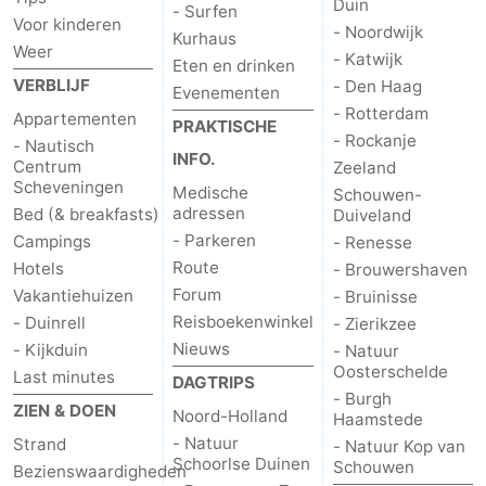
Duin
- Surfen
Voor kinderen
- Noordwijk
Hollands
Noordwijk
-
Kurhaus
Weer
- Katwijk
Eten en drinken
VERBLIJF
- Den Haag
Duin
Katwijk
-
Evenementen
- Rotterdam
Appartementen
PRAKTISCHE
Den
-
- Rockanje
- Nautisch
INFO.
Centrum
Zeeland
Haag
Rotterdam
-
Scheveningen
Medische
Schouwen-
adressen
Bed (& breakfasts)
Duiveland
Rockanje
Zeeland
- Parkeren
Campings
- Renesse
Route
Hotels
- Brouwershaven
Schouwen-
Forum
Vakantiehuizen
- Bruinisse
Reisboekenwinkel
- Duinrell
- Zierikzee
Duiveland
-
Nieuws
- Kijkduin
- Natuur
Oosterschelde
Last minutes
Renesse
-
DAGTRIPS
- Burgh
ZIEN & DOEN
Noord-Holland
Haamstede
Brouwershaven
-
- Natuur
Strand
- Natuur Kop van
Schoorlse Duinen
Schouwen
Bezienswaardigheden
Bruinisse
-