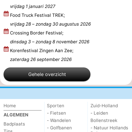
vrijdag 1 januari 2027
aan
Noordhollands
-
Food Truck Festival TREK;
Zee
duinreservaat
Wijk
-
vrijdag 28
–
zondag 30 augustus 2026
Crossing Border Festival;
aan
Natuur
-
dinsdag 3
–
zondag 8 november 2026
Zee
Zuid-
Amsterdam
-
Korenfestival Zingen Aan Zee;
zaterdag 26 september 2026
Kennermerland
Haarlem
-
Gehele overzicht
Zandvoort
Zuid-
Holland
-
Leiden
Bollenstreek
Home
Sporten
Zuid-Holland
- Fietsen
- Leiden
ALGEMEEN
-
- Wandelen
Bollenstreek
Badplaats
- Golfbanen
- Natuur Hollands
Natuur
-
Tips