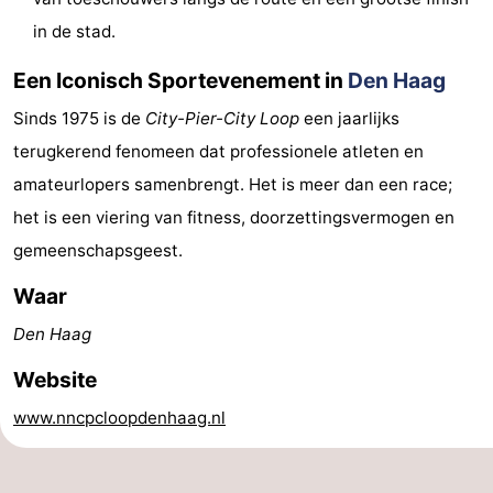
Fietsen
-
in de stad.
Een Iconisch Sportevenement in
Den Haag
Wandelen
-
Sinds 1975 is de
City-Pier-City Loop
een jaarlijks
Golfbanen
-
terugkerend fenomeen dat professionele atleten en
Surfen
Eten
amateurlopers samenbrengt. Het is meer dan een race;
het is een viering van fitness, doorzettingsvermogen en
en
Evenementen
gemeenschapsgeest.
drinken
Praktisch
Waar
Forum
Den Haag
Website
Route
www.nncpcloopdenhaag.nl
-
Parkeren
Reisboekenwinkel