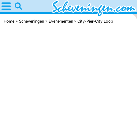
Home
Scheveningen
Home
Scheveningen
Evenementen
City-Pier-City Loop
Tips
Voor
kinderen
Overnachten
Appartementen
-
Nautisch
Bed
Centrum
(&
Campings
Scheveningen
breakfasts)
Hotels