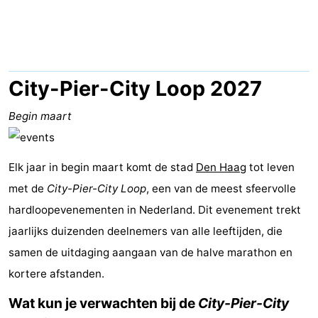
Vakantiehuizen
-
Duinrell
-
City-Pier-City Loop 2027
Kijkduin
Last
Begin maart
minutes
Strand
Elk jaar in begin maart komt de stad
Den Haag
tot leven
Zien
met de
City-Pier-City Loop
, een van de meest sfeervolle
&
Bezienswaardigheden
hardloopevenementen in Nederland. Dit evenement trekt
jaarlijks duizenden deelnemers van alle leeftijden, die
doen
-
samen de uitdaging aangaan van de halve marathon en
Musea
-
kortere afstanden.
Wat kun je verwachten bij de
City-Pier-City
Monumenten
-