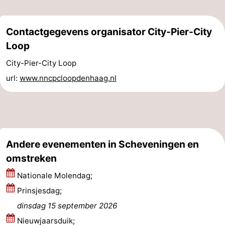
Nieuws
Contactgegevens organisator City-Pier-City
Medische
Loop
adressen
Regio
City-Pier-City Loop
url:
www.nncpcloopdenhaag.nl
Noord-
Holland
-
Natuur
-
Andere evenementen in Scheveningen en
Schoorlse
Bergen
-
omstreken
Duinen
aan
Bergen
-
Nationale Molendag;
Prinsjesdag;
Zee
Alkmaar
-
dinsdag 15 september 2026
Egmond
-
Nieuwjaarsduik;