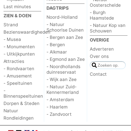
Oosterschelde
Last minutes
DAGTRIPS
- Burgh
ZIEN & DOEN
Noord-Holland
Haamstede
- Natuur
Strand
- Natuur Kop van
Schoorlse Duinen
Schouwen
Bezienswaardigheden
- Bergen aan Zee
- Musea
OVERIGE
- Bergen
- Monumenten
Adverteren
- Alkmaar
- Uitkijkpunten
Over ons
- Egmond aan Zee
Attracties
- Noordhollands
- Rondvaarten
duinreservaat
Contact
- Amusement
- Wijk aan Zee
- Speeltuinen
- Natuur Zuid-
-
Kennermerland
Binnenspeeltuinen
- Amsterdam
Dorpen & Steden
- Haarlem
Natuur
- Zandvoort
Rondleidingen