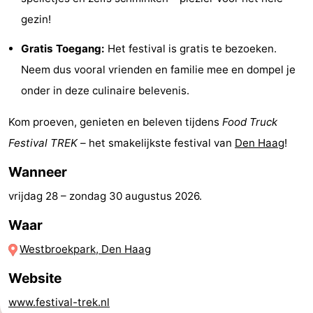
gezin!
Fietsen
-
Gratis Toegang:
Het festival is gratis te bezoeken.
Wandelen
-
Neem dus vooral vrienden en familie mee en dompel je
Golfbanen
-
onder in deze culinaire belevenis.
Surfen
Eten
Kom proeven, genieten en beleven tijdens
Food Truck
Festival TREK
– het smakelijkste festival van
Den Haag
!
en
Evenementen
Wanneer
drinken
Praktisch
vrijdag 28
–
zondag 30 augustus 2026
.
Forum
Waar
Route
Westbroekpark, Den Haag
-
Website
www.festival-trek.nl
Parkeren
Reisboekenwinkel