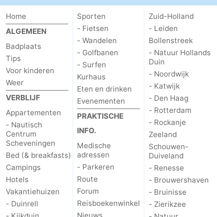
Home
Sporten
Zuid-Holland
- Fietsen
- Leiden
ALGEMEEN
- Wandelen
Bollenstreek
Badplaats
- Golfbanen
- Natuur Hollands
Tips
Duin
- Surfen
Voor kinderen
- Noordwijk
Kurhaus
Weer
- Katwijk
Eten en drinken
VERBLIJF
- Den Haag
Evenementen
- Rotterdam
Appartementen
PRAKTISCHE
- Rockanje
- Nautisch
INFO.
Centrum
Zeeland
Scheveningen
Medische
Schouwen-
adressen
Bed (& breakfasts)
Duiveland
- Parkeren
Campings
- Renesse
Route
Hotels
- Brouwershaven
Forum
Vakantiehuizen
- Bruinisse
Reisboekenwinkel
- Duinrell
- Zierikzee
Nieuws
- Kijkduin
- Natuur