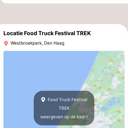
Nieuws
Medische
Locatie Food Truck Festival TREK
adressen
Regio
Westbroekpark, Den Haag
Noord-
Holland
-
Natuur
-
Schoorlse
Bergen
-
Duinen
aan
Bergen
-
Food Truck Festival
TREK
Zee
Alkmaar
-
weergeven op de kaart
Egmond
-