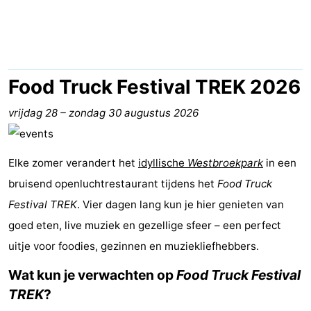
Vakantiehuizen
-
Duinrell
-
Food Truck Festival TREK 2026
Kijkduin
Last
vrijdag 28
–
zondag 30 augustus 2026
minutes
Strand
Elke zomer verandert het
idyllische
Westbroekpark
in een
Zien
bruisend openluchtrestaurant tijdens het
Food Truck
Festival TREK
&
Bezienswaardigheden
. Vier dagen lang kun je hier genieten van
goed eten, live muziek en gezellige sfeer – een perfect
doen
-
uitje voor foodies, gezinnen en muziekliefhebbers.
Musea
-
Wat kun je verwachten op
Food Truck Festival
TREK
?
Monumenten
-