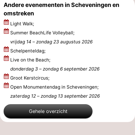
Andere evenementen in Scheveningen en
Hollands
Noordwijk
-
omstreken
Light Walk;
Duin
Katwijk
-
Summer BeachLife Volleyball;
Den
-
vrijdag 14
–
zondag 23 augustus 2026
Schelpenteldag;
Haag
Rotterdam
-
Live on the Beach;
Rockanje
Zeeland
donderdag 3
–
zondag 6 september 2026
Groot Kerstcircus;
Schouwen-
Open Monumentendag in Scheveningen;
Duiveland
-
zaterdag 12
–
zondag 13 september 2026
Renesse
-
Gehele overzicht
Brouwershaven
-
Bruinisse
-