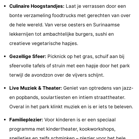
Culinaire Hoogstandjes:
Laat je verrassen door een
Uitkijkpunten
Attracties
bonte verzameling foodtrucks met gerechten van over
-
de hele wereld. Van verse oesters en Surinaamse
lekkernijen tot ambachtelijke burgers, sushi en
Rondvaarten
-
creatieve vegetarische hapjes.
Amusement
-
Gezellige Sfeer:
Picknick op het gras, schuif aan bij
Speeltuinen
-
sfeervolle tafels of struin met een hapje door het park
terwijl de avondzon over de vijvers schijnt.
Binnenspeeltuinen
Dorpen
Live Muziek & Theater:
Geniet van optredens van jazz-
&
Natuur
en popbands, soulartiesten en intiem straattheater.
Steden
Rondleidingen
Overal in het park klinkt muziek en is er iets te beleven.
Familieplezier:
Voor kinderen is er een speciaal
Sporten
programma met kindertheater, kookworkshops,
-
spelletjes en zelfs schminken – plezier voor het hele