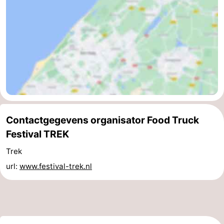
aan
Noordhollands
-
Zee
duinreservaat
Wijk
-
aan
Natuur
-
Zee
Zuid-
Amsterdam
-
Kennermerland
Haarlem
-
Contactgegevens organisator Food Truck
Zandvoort
Zuid-
Festival TREK
Holland
-
Trek
url:
www.festival-trek.nl
Leiden
Bollenstreek
-
Natuur
-