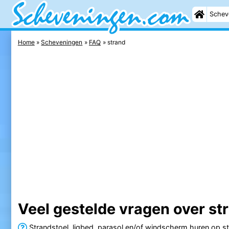
Schev
Home
Scheveningen
FAQ
strand
Veel gestelde vragen over st
Strandstoel, ligbed, parasol en/of windscherm huren op s