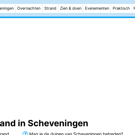
eningen
Overnachten
Strand
Zien & doen
Evenementen
Praktisch
rand in Scheveningen
trand
Mag je de duinen van Scheveningen betreden?