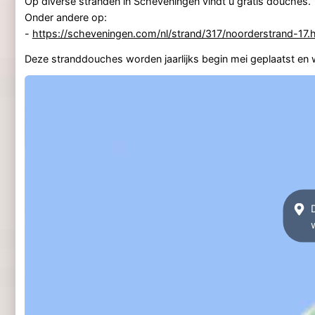
Op diverse stranden in Scheveningen vindt u gratis douches.
Onder andere op:
-
https://scheveningen.com/nl/strand/317/noorderstrand-17.
Deze stranddouches worden jaarlijks begin mei geplaatst en 
D