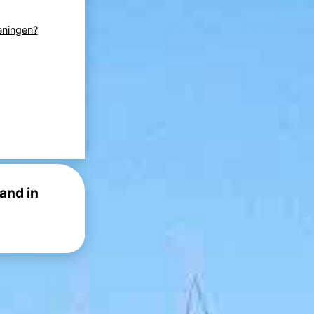
eningen?
and in