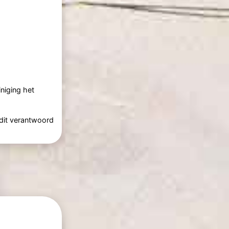
niging het
 dit verantwoord