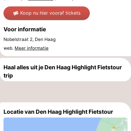
Fietsen
-
Koop nu hier vooraf tickets
Wandelen
-
Voor informatie
Golfbanen
-
Nobelstraat 2, Den Haag
Surfen
Eten
web.
Meer informatie
en
Evenementen
Haal alles uit je Den Haag Highlight Fietstour
drinken
Praktisch
trip
Forum
Route
Locatie van Den Haag Highlight Fietstour
-
Parkeren
Reisboekenwinkel