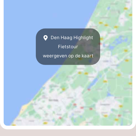
Nieuws
Medische
adressen
Regio
Den Haag Highlight
Fietstour
Noord-
weergeven op de kaart
Holland
-
Natuur
-
Schoorlse
Bergen
-
Duinen
aan
Bergen
-
Zee
Alkmaar
-
Egmond
-