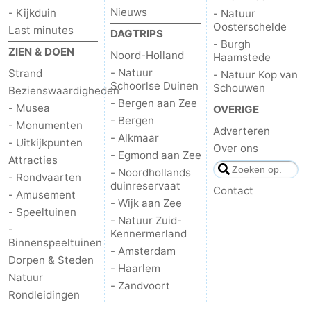
Nieuws
- Kijkduin
- Natuur
Zierikzee
-
Oosterschelde
Last minutes
DAGTRIPS
- Burgh
ZIEN & DOEN
Noord-Holland
Natuur
-
Haamstede
- Natuur
Strand
- Natuur Kop van
Schoorlse Duinen
Schouwen
Oosterschelde
Burgh
-
Bezienswaardigheden
- Bergen aan Zee
- Musea
OVERIGE
Haamstede
Natuur
Weer
- Bergen
- Monumenten
Adverteren
- Alkmaar
- Uitkijkpunten
Over ons
Kop
Contact
- Egmond aan Zee
Attracties
- Noordhollands
- Rondvaarten
van
duinreservaat
Contact
- Amusement
- Wijk aan Zee
- Speeltuinen
Schouwen
- Natuur Zuid-
-
Kennermerland
Binnenspeeltuinen
- Amsterdam
Dorpen & Steden
- Haarlem
Natuur
- Zandvoort
Rondleidingen