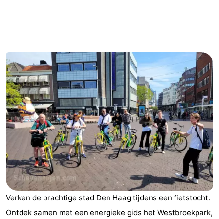
Vakantiehuizen
-
Duinrell
-
Kijkduin
Last
minutes
Strand
Zien
&
Bezienswaardigheden
doen
-
Musea
-
Verken de prachtige stad
Den Haag
tijdens een fietstocht.
Monumenten
-
Ontdek samen met een energieke gids het Westbroekpark,