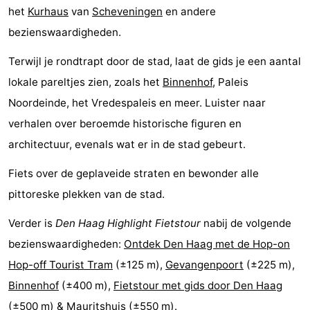
het
Kurhaus
van
Scheveningen
en andere
Uitkijkpunten
Attracties
bezienswaardigheden.
-
Terwijl je rondtrapt door de stad, laat de gids je een aantal
Rondvaarten
-
lokale pareltjes zien, zoals het
Binnenhof
, Paleis
Noordeinde, het Vredespaleis en meer. Luister naar
Amusement
-
verhalen over beroemde historische figuren en
Speeltuinen
-
architectuur, evenals wat er in de stad gebeurt.
Fiets over de geplaveide straten en bewonder alle
Binnenspeeltuinen
Dorpen
pittoreske plekken van de stad.
&
Natuur
Verder is
Den Haag Highlight Fietstour
nabij de volgende
Steden
Rondleidingen
bezienswaardigheden:
Ontdek Den Haag met de Hop-on
Hop-off Tourist Tram
(±125 m),
Gevangenpoort
(±225 m),
Sporten
Binnenhof
(±400 m),
Fietstour met gids door Den Haag
-
(±500 m) &
Mauritshuis
(±550 m).