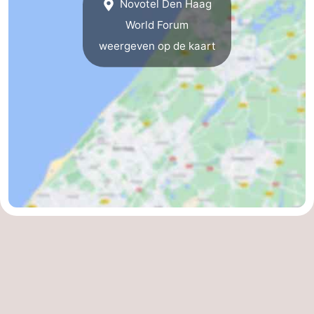
Novotel Den Haag
Hollands
Noordwijk
-
World Forum
weergeven op de kaart
Duin
Katwijk
-
Den
-
Haag
Rotterdam
-
Rockanje
Zeeland
Schouwen-
Duiveland
-
Renesse
-
Brouwershaven
-
Bruinisse
-