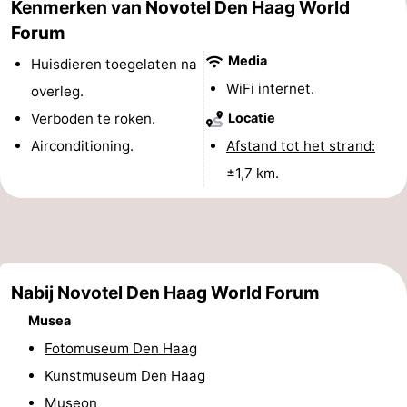
Kenmerken van Novotel Den Haag World
Uitkijkpunten
Attracties
Forum
Media
Huisdieren toegelaten na
-
WiFi internet.
overleg.
Rondvaarten
-
Verboden te roken.
Locatie
Airconditioning.
Afstand tot het strand:
Amusement
-
±1,7 km.
Speeltuinen
-
Binnenspeeltuinen
Dorpen
&
Natuur
Nabij Novotel Den Haag World Forum
Steden
Rondleidingen
Musea
Fotomuseum Den Haag
Sporten
Kunstmuseum Den Haag
-
Museon