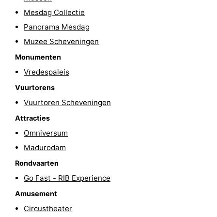
Mesdag Collectie
Fietsen
-
Panorama Mesdag
Wandelen
-
Muzee Scheveningen
Golfbanen
-
Monumenten
Vredespaleis
Surfen
Eten
Vuurtorens
en
Evenementen
Vuurtoren Scheveningen
Attracties
drinken
Praktisch
Omniversum
Forum
Madurodam
Rondvaarten
Route
Go Fast - RIB Experience
-
Amusement
Circustheater
Parkeren
Reisboekenwinkel