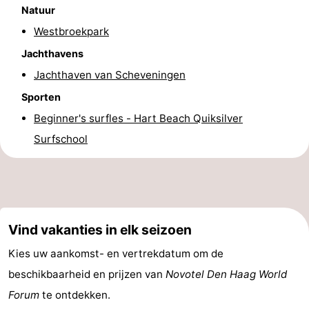
Natuur
Nieuws
Westbroekpark
Medische
Jachthavens
Jachthaven van Scheveningen
adressen
Regio
Sporten
Noord-
Beginner's surfles - Hart Beach Quiksilver
Surfschool
Holland
-
Natuur
-
Schoorlse
Bergen
-
Vind vakanties in elk seizoen
Duinen
aan
Bergen
-
Kies uw aankomst- en vertrekdatum om de
Zee
Alkmaar
-
beschikbaarheid en prijzen van
Novotel Den Haag World
Forum
te ontdekken.
Egmond
-