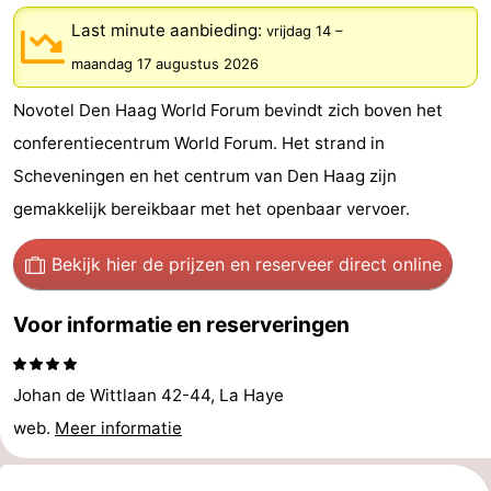
Vakantiehuizen
Last minute aanbieding:
vrijdag 14
–
maandag 17 augustus 2026
-
Novotel Den Haag World Forum bevindt zich boven het
Duinrell
-
conferentiecentrum World Forum. Het strand in
Kijkduin
Last
Scheveningen en het centrum van Den Haag zijn
gemakkelijk bereikbaar met het openbaar vervoer.
minutes
Strand
Bekijk hier de prijzen
en reserveer direct online
Zien
Voor informatie en reserveringen
&
Bezienswaardigheden
doen
-
Johan de Wittlaan 42-44, La Haye
Musea
-
web.
Meer informatie
Monumenten
-