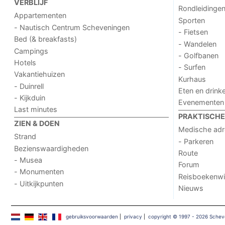
VERBLIJF
Rondleidinge
Appartementen
Sporten
- Nautisch Centrum Scheveningen
- Fietsen
Bed (& breakfasts)
- Wandelen
Campings
- Golfbanen
Hotels
- Surfen
Vakantiehuizen
Kurhaus
- Duinrell
Eten en drink
- Kijkduin
Evenementen
Last minutes
PRAKTISCHE 
ZIEN & DOEN
Medische ad
Strand
- Parkeren
Bezienswaardigheden
Route
- Musea
Forum
- Monumenten
Reisboekenwi
- Uitkijkpunten
Nieuws
gebruiksvoorwaarden
|
privacy
|
copyright © 1997 - 2026 Sche