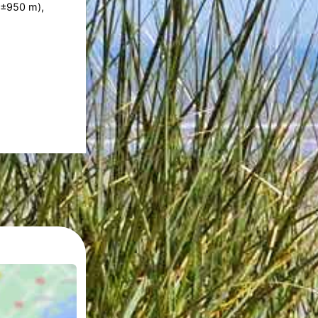
±950 m),