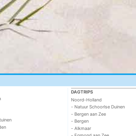
DAGTRIPS
n
Noord-Holland
- Natuur Schoorlse Duinen
- Bergen aan Zee
tuinen
- Bergen
den
- Alkmaar
- Egmond aan Zee