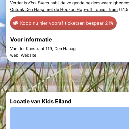
Verder is
Kids Eiland
nabij de volgende bezienswaardigheden
Ontdek Den Haag met de Hop-on Hop-off Tourist Tram
(±1,5
Koop nu hier vooraf tickets
en bespaar 21%
Voor informatie
Van der Kunstraat 119, Den Haaag
web.
Website
Locatie van Kids Eiland