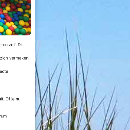
en zelf. Dit
n zich vermaken
fecte
t. Of je nu
trum