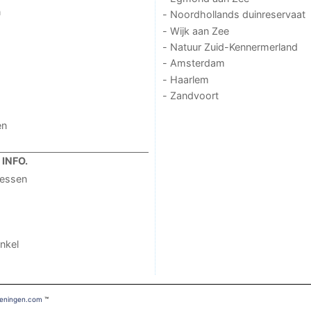
n
- Noordhollands duinreservaat
- Wijk aan Zee
- Natuur Zuid-Kennermerland
- Amsterdam
- Haarlem
- Zandvoort
en
INFO.
ressen
nkel
veningen.com
™