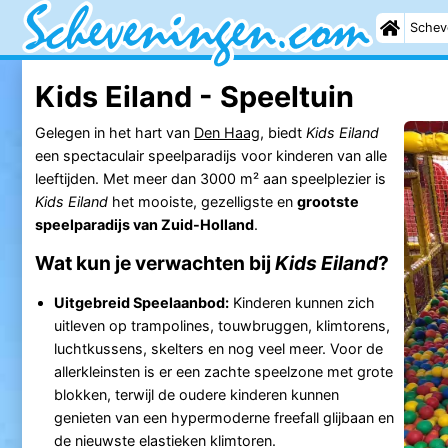
Schev
Kids Eiland - Speeltuin
Gelegen in het hart van
Den Haag
, biedt
Kids Eiland
een spectaculair speelparadijs voor kinderen van alle
leeftijden. Met meer dan 3000 m² aan speelplezier is
Kids Eiland
het mooiste, gezelligste en
grootste
speelparadijs van Zuid-Holland
.
Wat kun je verwachten bij
Kids Eiland
?
Uitgebreid Speelaanbod:
Kinderen kunnen zich
uitleven op trampolines, touwbruggen, klimtorens,
luchtkussens, skelters en nog veel meer. Voor de
allerkleinsten is er een zachte speelzone met grote
blokken, terwijl de oudere kinderen kunnen
genieten van een hypermoderne freefall glijbaan en
de nieuwste elastieken klimtoren.