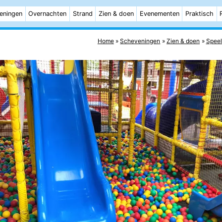
eningen
Overnachten
Strand
Zien & doen
Evenementen
Praktisch
Home
Scheveningen
Zien & doen
Speel