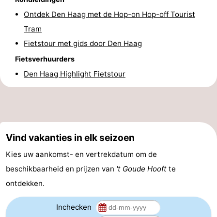
Ontdek Den Haag met de Hop-on Hop-off Tourist
Nieuws
Tram
Medische
Fietstour met gids door Den Haag
adressen
Regio
Fietsverhuurders
Den Haag Highlight Fietstour
Noord-
Holland
-
Natuur
-
Vind vakanties in elk seizoen
Schoorlse
Bergen
-
Kies uw aankomst- en vertrekdatum om de
Duinen
aan
Bergen
-
beschikbaarheid en prijzen van
't Goude Hooft
te
ontdekken.
Zee
Alkmaar
-
Inchecken
Egmond
-