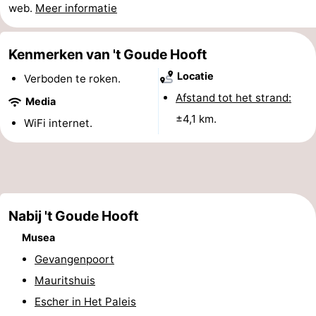
web.
Meer informatie
Uitkijkpunten
Attracties
-
Kenmerken van 't Goude Hooft
Locatie
Verboden te roken.
Rondvaarten
-
Afstand tot het strand:
Media
Amusement
-
±4,1 km.
WiFi internet.
Speeltuinen
-
Binnenspeeltuinen
Dorpen
&
Natuur
Nabij 't Goude Hooft
Musea
Steden
Rondleidingen
Gevangenpoort
Sporten
Mauritshuis
Escher in Het Paleis
-