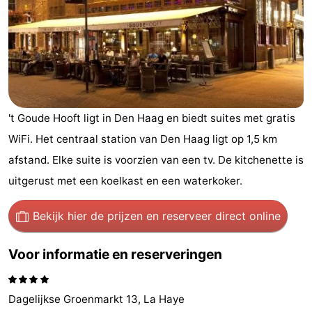
Vakantiehuizen
-
Duinrell
-
Kijkduin
Last
't Goude Hooft ligt in Den Haag en biedt suites met gratis
WiFi. Het centraal station van Den Haag ligt op 1,5 km
minutes
Strand
afstand. Elke suite is voorzien van een tv. De kitchenette is
Zien
uitgerust met een koelkast en een waterkoker.
&
Bezienswaardigheden
Bekijk hier de prijzen
en reserveer direct online
doen
-
Voor informatie en reserveringen
Musea
-
Monumenten
-
Dagelijkse Groenmarkt 13, La Haye