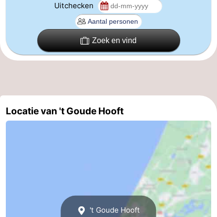
Uitchecken
aan
Noordhollands
-
Zee
duinreservaat
Wijk
-
Zoek en vind
aan
Natuur
-
Zee
Zuid-
Amsterdam
-
Kennermerland
Haarlem
-
Locatie van 't Goude Hooft
Zandvoort
Zuid-
Holland
-
Leiden
Bollenstreek
-
't Goude Hooft
Natuur
-