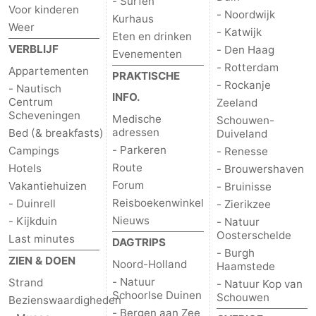
- Surfen
Voor kinderen
- Noordwijk
Kurhaus
Weer
- Katwijk
Eten en drinken
VERBLIJF
- Den Haag
Evenementen
- Rotterdam
Appartementen
PRAKTISCHE
- Rockanje
- Nautisch
INFO.
Centrum
Zeeland
Scheveningen
Medische
Schouwen-
adressen
Bed (& breakfasts)
Duiveland
- Parkeren
Campings
- Renesse
Route
Hotels
- Brouwershaven
Forum
Vakantiehuizen
- Bruinisse
Reisboekenwinkel
- Duinrell
- Zierikzee
Nieuws
- Kijkduin
- Natuur
Oosterschelde
Last minutes
DAGTRIPS
- Burgh
ZIEN & DOEN
Noord-Holland
Haamstede
- Natuur
Strand
- Natuur Kop van
Schoorlse Duinen
Schouwen
Bezienswaardigheden
- Bergen aan Zee