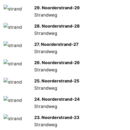
29. Noorderstrand-29
Zierikzee
-
Strandweg
Natur
-
28. Noorderstrand-28
Strandweg
Oosterschelde
Burgh
-
27. Noorderstrand-27
Haamstede
Natur
Wetter
Strandweg
26. Noorderstrand-26
Kop
Kontakt
Strandweg
van
25. Noorderstrand-25
Strandweg
Schouwen
24. Noorderstrand-24
Strandweg
23. Noorderstrand-23
Strandweg