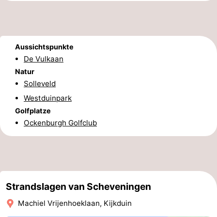
Parken
Reisebuchshop
Medizin
Aussichtspunkte
Adressen
Region
De Vulkaan
Natur
Nordholland
Solleveld
Westduinpark
-
Golfplatze
Ockenburgh Golfclub
Natur
-
Schoorlse
Bergen
-
Duinen
aan
Bergen
-
Strandslagen van Scheveningen
Zee
Alkmaar
-
Machiel Vrijenhoeklaan, Kijkduin
Egmond
-