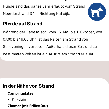
Hunde sind das ganze Jahr erlaubt vom
Strand
-
Noorderstrand 34
in Richtung
Katwijk
.
Rundfahrten
-
Pferde auf Strand
Unterhaltung
-
Während der Badesaison, vom 15. Mai bis 1. Oktober, von
07.00 bis 19.00 Uhr, ist das Reiten am Strand von
Spielplätze
-
Scheveningen verboten. Außerhalb dieser Zeit und zu
Indoor-
Dörfer
bestimmten Zeiten ist ein Ausritt am Strand erlaubt.
Spielplätze
&
Natur
Städte
Führungen
Sport
In der Nähe von Strand
Campingplätze
-
Kijkduin
Radfahren
-
Zimmer (mit Frühstück)