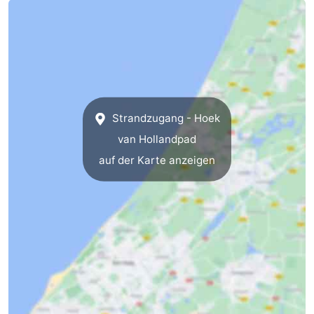
aan
Noordhollands
-
Zee
duinreservaat
Wijk
-
aan
Natur
-
Zee
Zuid-
Amsterdam
-
Strandzugang - Hoek
van Hollandpad
Kennermerland
Haarlem
-
auf der Karte anzeigen
Zandvoort
Südholland
-
Leiden
Bollenstreek
-
Natur
-