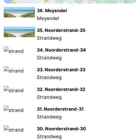
36. Meyendel
Hollands
Noordwijk
-
Meyendel
Duin
Katwijk
-
35. Noorderstrand-35
Strandweg
Den
-
34. Noorderstrand-34
Haag
Rotterdam
-
Strandweg
Rockanje
Zeeland
33. Noorderstrand-33
Strandweg
Schouwen-
32. Noorderstrand-32
Duiveland
-
Strandweg
31. Noorderstrand-31
Renesse
-
Strandweg
Brouwershaven
-
30. Noorderstrand-30
Strandweg
Bruinisse
-