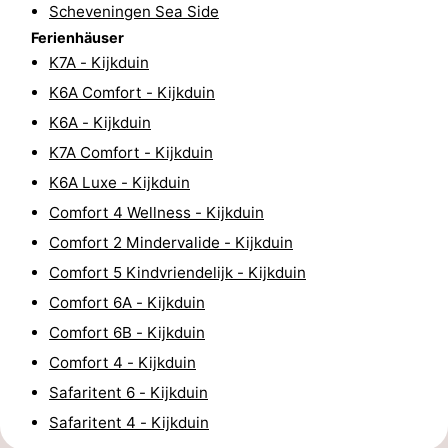
Scheveningen Sea Side
Wandern
-
Ferienhäuser
K7A - Kijkduin
Golfplatze
-
K6A Comfort - Kijkduin
Surfen
-
K6A - Kijkduin
K7A Comfort - Kijkduin
Sportangeln
Shoppen
K6A Luxe - Kijkduin
Essen
Comfort 4 Wellness - Kijkduin
Comfort 2 Mindervalide - Kijkduin
und
Veranstaltungen
Comfort 5 Kindvriendelijk - Kijkduin
trinken
Praktisch
Comfort 6A - Kijkduin
Comfort 6B - Kijkduin
Forum
Comfort 4 - Kijkduin
Route
Safaritent 6 - Kijkduin
Safaritent 4 - Kijkduin
-