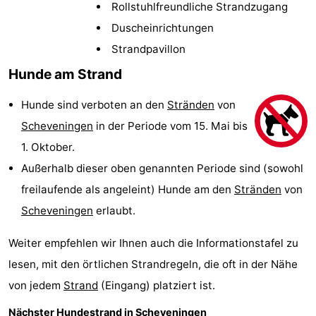
Rollstuhlfreundliche Strandzugang
Duinrell
-
Duscheinrichtungen
Kijkduin
Hotels
Strandpavillon
Hunde am Strand
Zimmer
Hunde sind verboten an den
Stränden
von
(mit
Lastminutes
Scheveningen
in der Periode vom 15. Mai bis
Frühstück)
Strand
1. Oktober.
Außerhalb dieser oben genannten Periode sind (sowohl
Sehen
freilaufende als angeleint) Hunde am den
Stränden
von
&
-
Scheveningen
erlaubt.
tun
Museen
-
Weiter empfehlen wir Ihnen auch die Informationstafel zu
lesen, mit den örtlichen Strandregeln, die oft in der Nähe
Denkmäler
-
von jedem
Strand
(Eingang) platziert ist.
Aussichtspunkte
Attraktionen
Nächster Hundestrand in Scheveningen