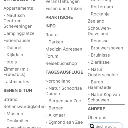
Veranstaltungen
- Rotterdam
Appartements
Essen und trinken
- Rockanje
- Nautisch
PRAKTISCHE
Centrum
Zeeland
INFO.
Scheveningen
Schouwen-
Campingplätze
Duiveland
Route
Ferienhäuser
- Renesse
- Parken
- Duinrell
- Brouwershaven
Medizin Adressen
- Kijkduin
- Bruinisse
Forum
Hotels
- Zierikzee
Reisebuchshop
Zimmer (mit
- Natur
TAGESAUSFLÜGE
Frühstück)
Oosterschelde
Nordholland
Lastminutes
- Burgh
Haamstede
- Natur Schoorlse
SEHEN & TUN
Duinen
- Natur Kop van
Strand
Schouwen
- Bergen aan Zee
Sehenswürdigkeiten
- Bergen
ANDERE
- Museen
- Alkmaar
Über uns
- Denkmäler
- Egmond aan Zee
- Aussichtspunkte