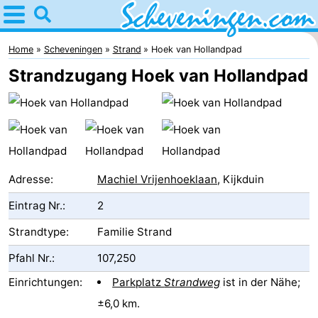
Home
Scheveningen
Home
Scheveningen
Strand
Hoek van Hollandpad
Strandzugang Hoek van Hollandpad
Tipps
Für
kindern
Übernachten
Appartements
Adresse:
Machiel Vrijenhoeklaan
, Kijkduin
Eintrag Nr.:
2
-
Strandtype:
Familie Strand
Nautisch
Campingplätze
Pfahl Nr.:
107,250
Centrum
Ferienhäuser
Einrichtungen:
Parkplatz
Strandweg
ist in der Nähe;
Scheveningen
-
±6,0 km.