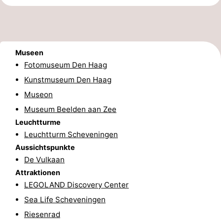
Parken
Reisebuchshop
Medizin
Museen
Adressen
Region
Fotomuseum Den Haag
Kunstmuseum Den Haag
Nordholland
Museon
-
Museum Beelden aan Zee
Leuchtturme
Natur
-
Leuchtturm Scheveningen
Aussichtspunkte
Schoorlse
Bergen
-
De Vulkaan
Duinen
aan
Bergen
-
Attraktionen
LEGOLAND Discovery Center
Zee
Alkmaar
-
Sea Life Scheveningen
Riesenrad
Egmond
-