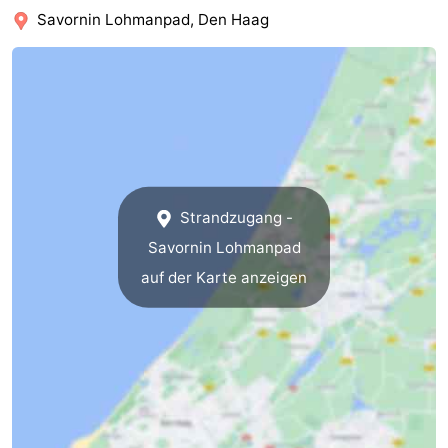
Savornin Lohmanpad, Den Haag
Hollands
Noordwijk
-
Duin
Katwijk
-
Den
-
Haag
Rotterdam
-
Rockanje
Zeeland
Strandzugang -
Savornin Lohmanpad
Schouwen-
auf der Karte anzeigen
Duiveland
-
Renesse
-
Brouwershaven
-
Bruinisse
-