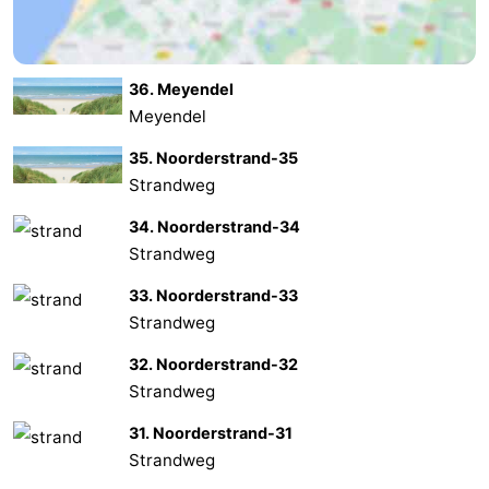
Zierikzee
-
Natur
-
36. Meyendel
Meyendel
Oosterschelde
Burgh
-
35. Noorderstrand-35
Strandweg
Haamstede
Natur
Wetter
34. Noorderstrand-34
Kop
Kontakt
Strandweg
van
33. Noorderstrand-33
Strandweg
Schouwen
32. Noorderstrand-32
Strandweg
31. Noorderstrand-31
Strandweg