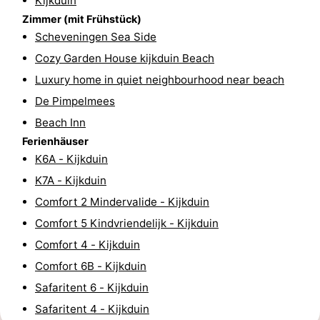
Kijkduin
Zimmer (mit Frühstück)
Wandern
-
Scheveningen Sea Side
Golfplatze
-
Cozy Garden House kijkduin Beach
Luxury home in quiet neighbourhood near beach
Surfen
-
De Pimpelmees
Sportangeln
Shoppen
Beach Inn
Ferienhäuser
Essen
K6A - Kijkduin
K7A - Kijkduin
und
Veranstaltungen
Comfort 2 Mindervalide - Kijkduin
trinken
Praktisch
Comfort 5 Kindvriendelijk - Kijkduin
Comfort 4 - Kijkduin
Forum
Comfort 6B - Kijkduin
Route
Safaritent 6 - Kijkduin
Safaritent 4 - Kijkduin
-