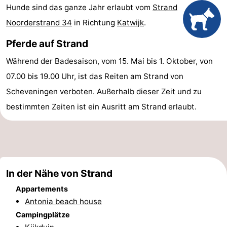
Hunde sind das ganze Jahr erlaubt vom
Strand
-
Noorderstrand 34
in Richtung
Katwijk
.
Rundfahrten
-
Pferde auf Strand
Unterhaltung
-
Während der Badesaison, vom 15. Mai bis 1. Oktober, von
07.00 bis 19.00 Uhr, ist das Reiten am Strand von
Spielplätze
-
Scheveningen verboten. Außerhalb dieser Zeit und zu
Indoor-
Dörfer
bestimmten Zeiten ist ein Ausritt am Strand erlaubt.
Spielplätze
&
Natur
Städte
Führungen
In der Nähe von Strand
Sport
Appartements
-
Antonia beach house
Campingplätze
Radfahren
-