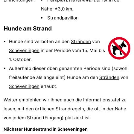
Duinrell
-
Nähe; ±3,0 km.
Strandpavillon
Kijkduin
Hotels
Hunde am Strand
Zimmer
Hunde sind verboten an den
Stränden
von
(mit
Lastminutes
Scheveningen
in der Periode vom 15. Mai bis
1. Oktober.
Frühstück)
Strand
Außerhalb dieser oben genannten Periode sind (sowohl
Sehen
freilaufende als angeleint) Hunde am den
Stränden
von
Scheveningen
erlaubt.
&
-
Weiter empfehlen wir Ihnen auch die Informationstafel zu
tun
Museen
-
lesen, mit den örtlichen Strandregeln, die oft in der Nähe
Denkmäler
-
von jedem
Strand
(Eingang) platziert ist.
Aussichtspunkte
Attraktionen
Nächster Hundestrand in Scheveningen