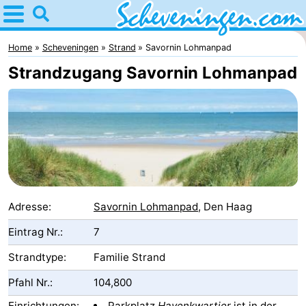
Home
Scheveningen
Home
Scheveningen
Strand
Savornin Lohmanpad
Strandzugang Savornin Lohmanpad
Tipps
Für
kindern
Übernachten
Appartements
-
Adresse:
Savornin Lohmanpad
, Den Haag
Nautisch
Campingplätze
Eintrag Nr.:
7
Strandtype:
Familie Strand
Centrum
Ferienhäuser
Pfahl Nr.:
104,800
Scheveningen
-
Einrichtungen:
Parkplatz
Havenkwartier
ist in der