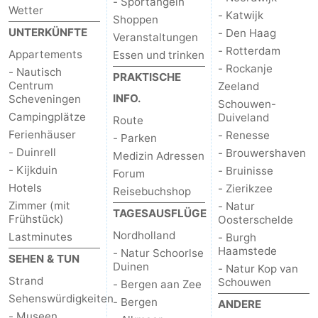
- Sportangeln
Wetter
- Katwijk
Shoppen
UNTERKÜNFTE
- Den Haag
Veranstaltungen
- Rotterdam
Appartements
Essen und trinken
- Rockanje
- Nautisch
PRAKTISCHE
Centrum
Zeeland
INFO.
Scheveningen
Schouwen-
Campingplätze
Duiveland
Route
Ferienhäuser
- Renesse
- Parken
- Duinrell
- Brouwershaven
Medizin Adressen
- Kijkduin
- Bruinisse
Forum
Hotels
- Zierikzee
Reisebuchshop
Zimmer (mit
- Natur
TAGESAUSFLÜGE
Frühstück)
Oosterschelde
Nordholland
Lastminutes
- Burgh
Haamstede
- Natur Schoorlse
SEHEN & TUN
Duinen
- Natur Kop van
Strand
Schouwen
- Bergen aan Zee
Sehenswürdigkeiten
- Bergen
ANDERE
- Museen