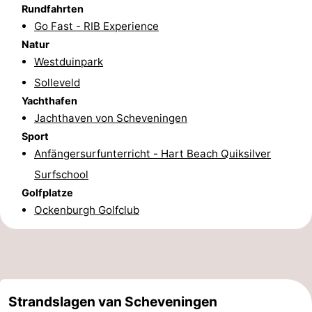
Rundfahrten
aan
Noordhollands
-
Go Fast - RIB Experience
Natur
Zee
duinreservaat
Wijk
-
Westduinpark
Solleveld
aan
Natur
-
Yachthafen
Zee
Zuid-
Amsterdam
-
Jachthaven von Scheveningen
Sport
Kennermerland
Haarlem
-
Anfängersurfunterricht - Hart Beach Quiksilver
Surfschool
Zandvoort
Südholland
Golfplatze
Ockenburgh Golfclub
-
Leiden
Bollenstreek
-
Strandslagen van Scheveningen
Natur
-