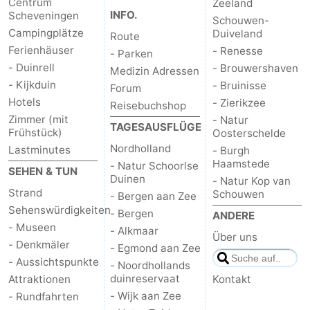
Centrum
Zeeland
INFO.
Scheveningen
Schouwen-
Campingplätze
Duiveland
Route
Ferienhäuser
- Renesse
- Parken
- Duinrell
- Brouwershaven
Medizin Adressen
- Kijkduin
- Bruinisse
Forum
Hotels
- Zierikzee
Reisebuchshop
Zimmer (mit
- Natur
TAGESAUSFLÜGE
Frühstück)
Oosterschelde
Nordholland
Lastminutes
- Burgh
Haamstede
- Natur Schoorlse
SEHEN & TUN
Duinen
- Natur Kop van
Strand
Schouwen
- Bergen aan Zee
Sehenswürdigkeiten
- Bergen
ANDERE
- Museen
- Alkmaar
Über uns
- Denkmäler
- Egmond aan Zee
- Aussichtspunkte
- Noordhollands
duinreservaat
Attraktionen
Kontakt
- Wijk aan Zee
- Rundfahrten