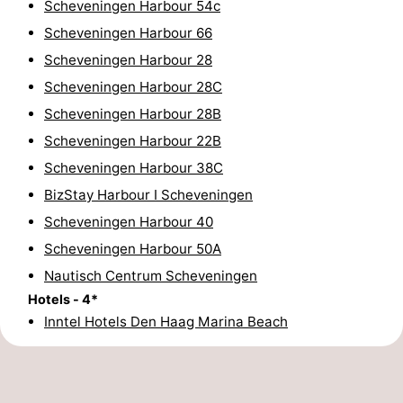
Scheveningen Harbour 54c
Wandern
-
Scheveningen Harbour 66
Scheveningen Harbour 28
Golfplatze
-
Scheveningen Harbour 28C
Surfen
-
Scheveningen Harbour 28B
Scheveningen Harbour 22B
Sportangeln
Shoppen
Scheveningen Harbour 38C
Essen
BizStay Harbour I Scheveningen
Scheveningen Harbour 40
und
Veranstaltungen
Scheveningen Harbour 50A
trinken
Praktisch
Nautisch Centrum Scheveningen
Hotels - 4*
Forum
Inntel Hotels Den Haag Marina Beach
Route
-