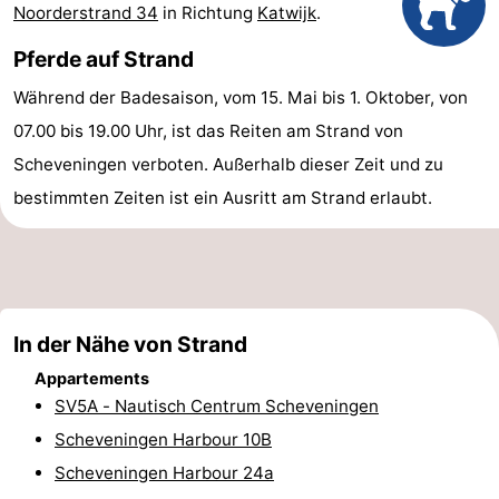
Noorderstrand 34
in Richtung
Katwijk
.
-
Pferde auf Strand
Rundfahrten
-
Während der Badesaison, vom 15. Mai bis 1. Oktober, von
Unterhaltung
-
07.00 bis 19.00 Uhr, ist das Reiten am Strand von
Scheveningen verboten. Außerhalb dieser Zeit und zu
Spielplätze
-
bestimmten Zeiten ist ein Ausritt am Strand erlaubt.
Indoor-
Dörfer
Spielplätze
&
Natur
Städte
Führungen
In der Nähe von Strand
Appartements
Sport
SV5A - Nautisch Centrum Scheveningen
-
Scheveningen Harbour 10B
Scheveningen Harbour 24a
Radfahren
-