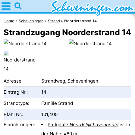
Home
Scheveningen
Home
Scheveningen
Strand
Noorderstrand 14
Strandzugang Noorderstrand 14
Tipps
Für
kindern
Übernachten
Appartements
Adresse:
Strandweg
, Scheveningen
-
Eintrag Nr.:
14
Nautisch
Campingplätze
Strandtype:
Familie Strand
Pfahl Nr.:
101,400
Centrum
Ferienhäuser
Einrichtungen:
Parkplatz
Noordelijk havenhoofd
ist in
Scheveningen
-
der Nähe; ±80 m.