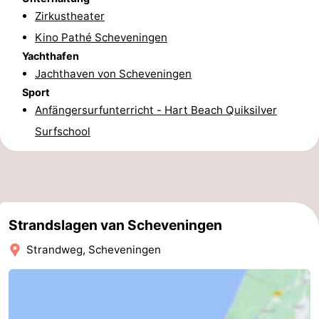
Zirkustheater
aan
Noordhollands
-
Kino Pathé Scheveningen
Zee
duinreservaat
Wijk
-
Yachthafen
Jachthaven von Scheveningen
aan
Natur
-
Sport
Anfängersurfunterricht - Hart Beach Quiksilver
Zee
Zuid-
Amsterdam
-
Surfschool
Kennermerland
Haarlem
-
Zandvoort
Südholland
-
Strandslagen van Scheveningen
Leiden
Bollenstreek
Strandweg, Scheveningen
-
Natur
-