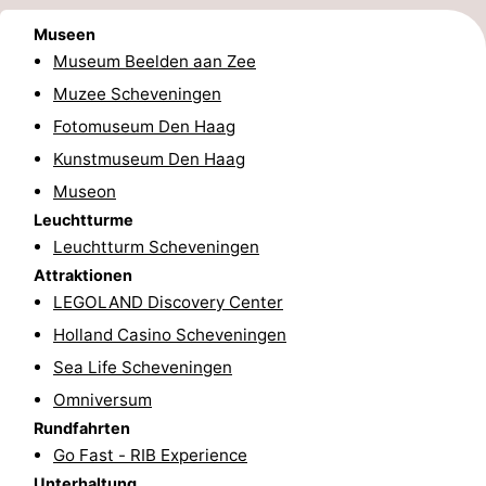
Parken
Reisebuchshop
Museen
Museum Beelden aan Zee
Medizin
Muzee Scheveningen
Fotomuseum Den Haag
Adressen
Region
Kunstmuseum Den Haag
Nordholland
Museon
Leuchtturme
-
Leuchtturm Scheveningen
Attraktionen
Natur
-
LEGOLAND Discovery Center
Schoorlse
Bergen
-
Holland Casino Scheveningen
Sea Life Scheveningen
Duinen
aan
Bergen
-
Omniversum
Zee
Alkmaar
-
Rundfahrten
Go Fast - RIB Experience
Egmond
-
Unterhaltung