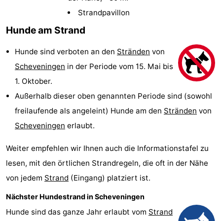
Duinrell
-
Strandpavillon
Hunde am Strand
Kijkduin
Hotels
Hunde sind verboten an den
Stränden
von
Zimmer
Scheveningen
in der Periode vom 15. Mai bis
(mit
Lastminutes
1. Oktober.
Außerhalb dieser oben genannten Periode sind (sowohl
Frühstück)
Strand
freilaufende als angeleint) Hunde am den
Stränden
von
Sehen
Scheveningen
erlaubt.
&
-
Weiter empfehlen wir Ihnen auch die Informationstafel zu
lesen, mit den örtlichen Strandregeln, die oft in der Nähe
tun
Museen
-
von jedem
Strand
(Eingang) platziert ist.
Denkmäler
-
Nächster Hundestrand in Scheveningen
Hunde sind das ganze Jahr erlaubt vom
Strand
Aussichtspunkte
Attraktionen