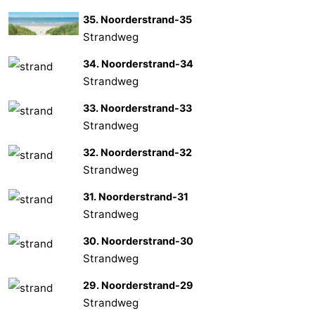
35. Noorderstrand-35
Zierikzee
-
Strandweg
Natur
-
34. Noorderstrand-34
Strandweg
Oosterschelde
Burgh
-
33. Noorderstrand-33
Haamstede
Natur
Wetter
Strandweg
Kop
Kontakt
32. Noorderstrand-32
Strandweg
van
31. Noorderstrand-31
Strandweg
Schouwen
30. Noorderstrand-30
Strandweg
29. Noorderstrand-29
Strandweg