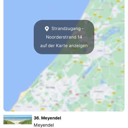
Hollands
Noordwijk
-
Duin
Katwijk
-
Strandzugang -
Den
-
Noorderstrand 14
auf der Karte anzeigen
Haag
Rotterdam
-
Rockanje
Zeeland
Schouwen-
Duiveland
-
Renesse
-
Brouwershaven
-
36. Meyendel
Meyendel
Bruinisse
-