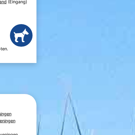
and
(Eingang)
ten.
ningen
veningen
veningen