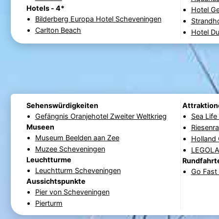
Hotels - 4*
Hotel G
Bilderberg Europa Hotel Scheveningen
Strandh
Carlton Beach
Hotel Du
Sehenswürdigkeiten
Attraktio
Gefängnis Oranjehotel Zweiter Weltkrieg
Sea Lif
Museen
Riesenr
Museum Beelden aan Zee
Holland
Muzee Scheveningen
LEGOLAN
Leuchtturme
Rundfahrt
Leuchtturm Scheveningen
Go Fast 
Aussichtspunkte
Pier von Scheveningen
Pierturm