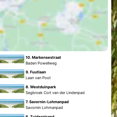
10. Markensestraat
Baden Powellweg
9. Fuutlaan
Laan van Poot
8. Westduinpark
Segbroek Cort van der Lindenpad
7. Savornin-Lohmanpad
Savornin Lohmanpad
6. Zuiderstrand