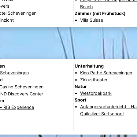
evers
Beach
otel Scheveningen
Zimmer (mit Frühstück)
inzicht
Villa Suisse
nen
Unterhaltung
e Scheveningen
Kino Pathé Scheveningen
ad
Zirkustheater
Natur
 Casino Scheveningen
Westbroekpark
D Discovery Center
Sport
en
Anfängersurfunterricht - Ha
- RIB Experience
Quiksilver Surfschool