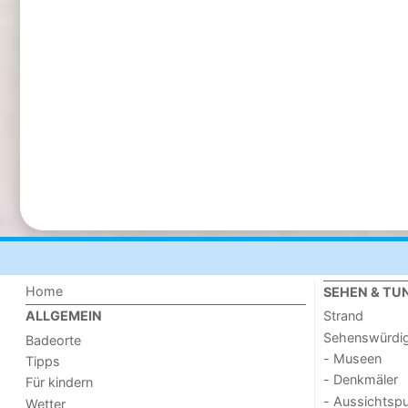
Home
SEHEN & TU
Strand
ALLGEMEIN
Sehenswürdig
Badeorte
- Museen
Tipps
- Denkmäler
Für kindern
- Aussichtsp
Wetter