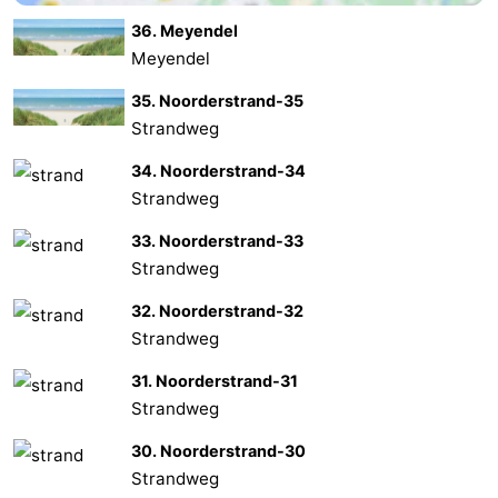
36. Meyendel
Zierikzee
-
Meyendel
Natur
-
35. Noorderstrand-35
Strandweg
Oosterschelde
Burgh
-
34. Noorderstrand-34
Haamstede
Natur
Wetter
Strandweg
Kop
Kontakt
33. Noorderstrand-33
Strandweg
van
32. Noorderstrand-32
Strandweg
Schouwen
31. Noorderstrand-31
Strandweg
30. Noorderstrand-30
Strandweg