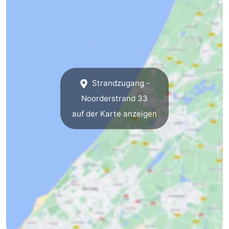
Hollands
Noordwijk
-
Duin
Katwijk
-
Den
-
Strandzugang -
Haag
Rotterdam
-
Noorderstrand 33
Rockanje
Zeeland
auf der Karte anzeigen
Schouwen-
Duiveland
-
Renesse
-
Brouwershaven
-
Bruinisse
-