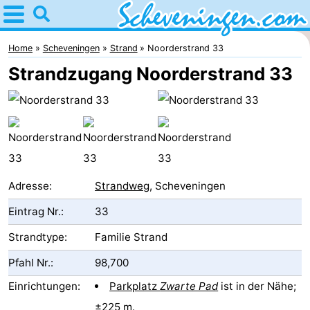
Home
Scheveningen
Home
Scheveningen
Strand
Noorderstrand 33
Strandzugang Noorderstrand 33
Tipps
Für
kindern
Übernachten
Appartements
Adresse:
Strandweg
, Scheveningen
-
Eintrag Nr.:
33
Nautisch
Campingplätze
Strandtype:
Familie Strand
Pfahl Nr.:
98,700
Centrum
Ferienhäuser
Einrichtungen:
Parkplatz
Zwarte Pad
ist in der Nähe;
Scheveningen
-
±225 m.