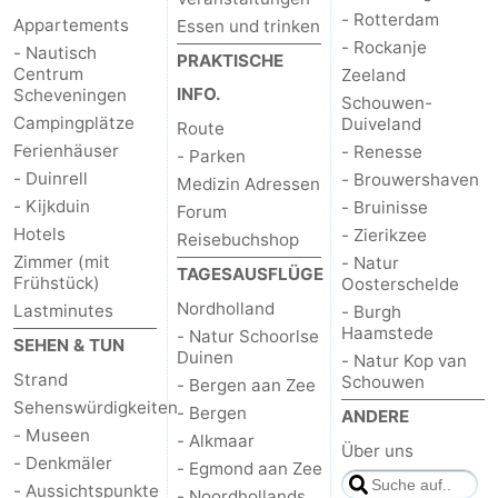
- Rotterdam
Appartements
Essen und trinken
- Rockanje
- Nautisch
PRAKTISCHE
Centrum
Zeeland
INFO.
Scheveningen
Schouwen-
Campingplätze
Duiveland
Route
Ferienhäuser
- Renesse
- Parken
- Duinrell
- Brouwershaven
Medizin Adressen
- Kijkduin
- Bruinisse
Forum
Hotels
- Zierikzee
Reisebuchshop
Zimmer (mit
- Natur
TAGESAUSFLÜGE
Frühstück)
Oosterschelde
Nordholland
Lastminutes
- Burgh
Haamstede
- Natur Schoorlse
SEHEN & TUN
Duinen
- Natur Kop van
Strand
Schouwen
- Bergen aan Zee
Sehenswürdigkeiten
- Bergen
ANDERE
- Museen
- Alkmaar
Über uns
- Denkmäler
- Egmond aan Zee
- Aussichtspunkte
- Noordhollands