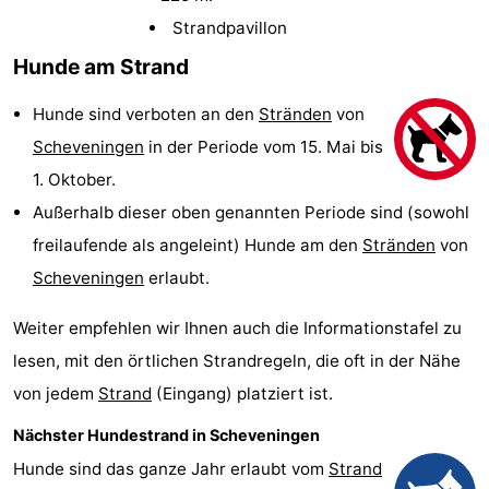
Duinrell
-
Strandpavillon
Hunde am Strand
Kijkduin
Hotels
Hunde sind verboten an den
Stränden
von
Zimmer
Scheveningen
in der Periode vom 15. Mai bis
(mit
Lastminutes
1. Oktober.
Außerhalb dieser oben genannten Periode sind (sowohl
Frühstück)
Strand
freilaufende als angeleint) Hunde am den
Stränden
von
Sehen
Scheveningen
erlaubt.
&
-
Weiter empfehlen wir Ihnen auch die Informationstafel zu
lesen, mit den örtlichen Strandregeln, die oft in der Nähe
tun
Museen
-
von jedem
Strand
(Eingang) platziert ist.
Denkmäler
-
Nächster Hundestrand in Scheveningen
Hunde sind das ganze Jahr erlaubt vom
Strand
Aussichtspunkte
Attraktionen