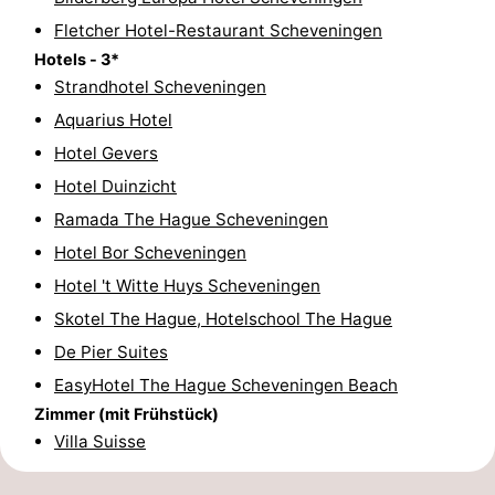
Fletcher Hotel-Restaurant Scheveningen
Wandern
-
Hotels - 3*
Golfplatze
-
Strandhotel Scheveningen
Aquarius Hotel
Surfen
-
Hotel Gevers
Sportangeln
Shoppen
Hotel Duinzicht
Ramada The Hague Scheveningen
Essen
Hotel Bor Scheveningen
und
Veranstaltungen
Hotel 't Witte Huys Scheveningen
Skotel The Hague, Hotelschool The Hague
trinken
Praktisch
De Pier Suites
Forum
EasyHotel The Hague Scheveningen Beach
Zimmer (mit Frühstück)
Route
Villa Suisse
-