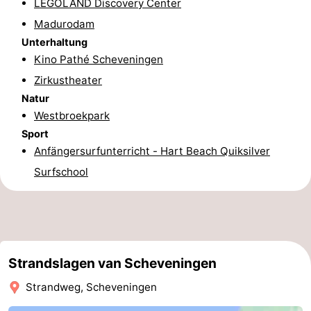
LEGOLAND Discovery Center
aan
Noordhollands
-
Madurodam
Unterhaltung
Zee
duinreservaat
Wijk
-
Kino Pathé Scheveningen
Zirkustheater
aan
Natur
-
Natur
Westbroekpark
Zee
Zuid-
Amsterdam
-
Sport
Kennermerland
Haarlem
-
Anfängersurfunterricht - Hart Beach Quiksilver
Surfschool
Zandvoort
Südholland
-
Leiden
Bollenstreek
Strandslagen van Scheveningen
-
Strandweg, Scheveningen
Natur
-