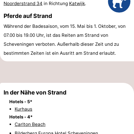
Noorderstrand 34
in Richtung
Katwijk
.
-
Pferde auf Strand
Rundfahrten
-
Während der Badesaison, vom 15. Mai bis 1. Oktober, von
Unterhaltung
-
07.00 bis 19.00 Uhr, ist das Reiten am Strand von
Scheveningen verboten. Außerhalb dieser Zeit und zu
Spielplätze
-
bestimmten Zeiten ist ein Ausritt am Strand erlaubt.
Indoor-
Dörfer
Spielplätze
&
Natur
Städte
Führungen
In der Nähe von Strand
Hotels - 5*
Sport
Kurhaus
-
Hotels - 4*
Carlton Beach
Radfahren
-
Bilderberg Europa Hotel Scheveningen