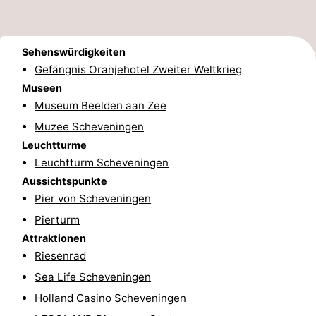
Parken
Reisebuchshop
Sehenswürdigkeiten
Medizin
Gefängnis Oranjehotel Zweiter Weltkrieg
Adressen
Region
Museen
Museum Beelden aan Zee
Nordholland
Muzee Scheveningen
Leuchtturme
-
Leuchtturm Scheveningen
Natur
-
Aussichtspunkte
Pier von Scheveningen
Schoorlse
Bergen
-
Pierturm
Attraktionen
Duinen
aan
Bergen
-
Riesenrad
Zee
Alkmaar
-
Sea Life Scheveningen
Holland Casino Scheveningen
Egmond
-