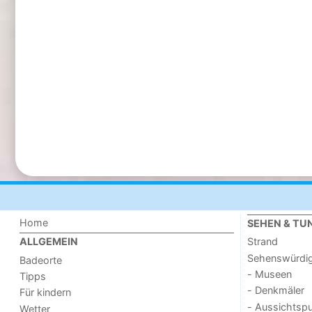
Home
SEHEN & TU
Strand
ALLGEMEIN
Sehenswürdig
Badeorte
- Museen
Tipps
- Denkmäler
Für kindern
- Aussichtsp
Wetter