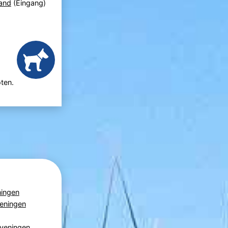
and
(Eingang)
ten.
ningen
veningen
veningen