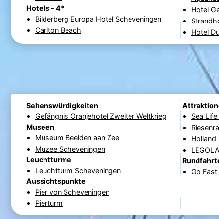
Hotels - 4*
Hotel G
Bilderberg Europa Hotel Scheveningen
Strandh
Carlton Beach
Hotel Du
Sehenswürdigkeiten
Attraktio
Gefängnis Oranjehotel Zweiter Weltkrieg
Sea Lif
Museen
Riesenr
Museum Beelden aan Zee
Holland
Muzee Scheveningen
LEGOLAN
Leuchtturme
Rundfahrt
Leuchtturm Scheveningen
Go Fast 
Aussichtspunkte
Pier von Scheveningen
Pierturm