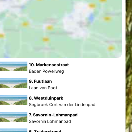
10. Markensestraat
Baden Powellweg
9. Fuutlaan
Laan van Poot
8. Westduinpark
Segbroek Cort van der Lindenpad
7. Savornin-Lohmanpad
Savornin Lohmanpad
6. Zuiderstrand