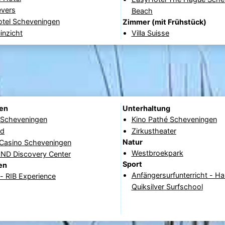
evers
Beach
otel Scheveningen
Zimmer (mit Frühstück)
inzicht
Villa Suisse
nen
Unterhaltung
e Scheveningen
Kino Pathé Scheveningen
ad
Zirkustheater
Natur
 Casino Scheveningen
Westbroekpark
D Discovery Center
Sport
en
Anfängersurfunterricht - Ha
- RIB Experience
Quiksilver Surfschool