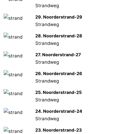
Strandweg
Zierikzee
-
29. Noorderstrand-29
Strandweg
Natuur
-
28. Noorderstrand-28
Oosterschelde
Burgh
-
Strandweg
Haamstede
Natuur
Weer
27. Noorderstrand-27
Strandweg
Kop
Contact
26. Noorderstrand-26
van
Strandweg
Schouwen
25. Noorderstrand-25
Strandweg
24. Noorderstrand-24
Strandweg
23. Noorderstrand-23