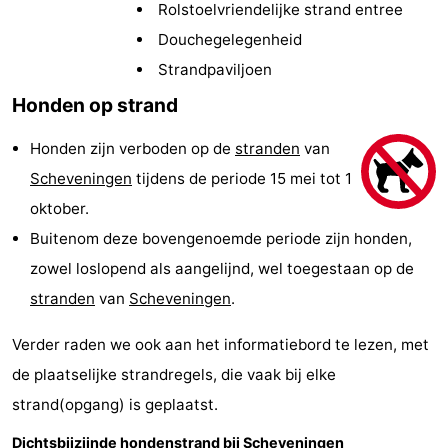
Rolstoelvriendelijke strand entree
Vakantiehuizen
Douchegelegenheid
-
Strandpaviljoen
Honden op strand
Duinrell
-
Honden zijn verboden op de
stranden
van
Kijkduin
Last
Scheveningen
tijdens de periode 15 mei tot 1
minutes
Strand
oktober.
Buitenom deze bovengenoemde periode zijn honden,
Zien
zowel loslopend als aangelijnd, wel toegestaan op de
&
Bezienswaardigheden
stranden
van
Scheveningen
.
doen
-
Verder raden we ook aan het informatiebord te lezen, met
de plaatselijke strandregels, die vaak bij elke
Musea
-
strand(opgang) is geplaatst.
Monumenten
-
Dichtsbijzijnde hondenstrand bij Scheveningen