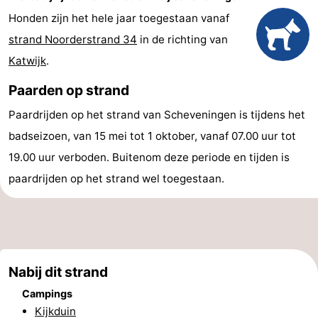
Honden zijn het hele jaar toegestaan vanaf
Uitkijkpunten
Attracties
strand Noorderstrand 34
in de richting van
-
Katwijk
.
Rondvaarten
-
Paarden op strand
Paardrijden op het strand van Scheveningen is tijdens het
Amusement
-
badseizoen, van 15 mei tot 1 oktober, vanaf 07.00 uur tot
Speeltuinen
-
19.00 uur verboden. Buitenom deze periode en tijden is
paardrijden op het strand wel toegestaan.
Binnenspeeltuinen
Dorpen
&
Natuur
Steden
Rondleidingen
Nabij dit strand
Sporten
Campings
-
Kijkduin