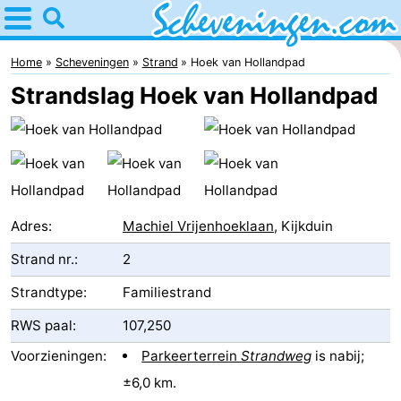
Home
Scheveningen
Home
Scheveningen
Strand
Hoek van Hollandpad
Strandslag Hoek van Hollandpad
Tips
Voor
kinderen
Overnachten
Appartementen
Adres:
Machiel Vrijenhoeklaan
, Kijkduin
Strand nr.:
2
-
Strandtype:
Familiestrand
Nautisch
Bed
RWS paal:
107,250
Centrum
(&
Campings
Voorzieningen:
Parkeerterrein
Strandweg
is nabij;
Scheveningen
breakfasts)
Hotels
±6,0 km.