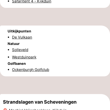
Safaritent 4 - Kijkduin
Nieuws
Medische
adressen
Regio
Uitkijkpunten
De Vulkaan
Noord-
Natuur
Solleveld
Holland
-
Westduinpark
Natuur
-
Golfbanen
Ockenburgh Golfclub
Schoorlse
Bergen
-
Duinen
aan
Bergen
-
Zee
Alkmaar
-
Strandslagen van Scheveningen
Egmond
-