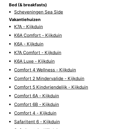
Bed (& breakfasts)
Fietsen
-
Scheveningen Sea Side
Vakantiehuizen
Wandelen
-
K7A - Kijkduin
Golfbanen
-
K6A Comfort - Kijkduin
K6A - Kijkduin
Surfen
Eten
K7A Comfort - Kijkduin
en
Evenementen
K6A Luxe - Kijkduin
Comfort 4 Wellness - Kijkduin
drinken
Praktisch
Comfort 2 Mindervalide - Kijkduin
Forum
Comfort 5 Kindvriendelijk - Kijkduin
Comfort 6A - Kijkduin
Route
Comfort 6B - Kijkduin
-
Comfort 4 - Kijkduin
Safaritent 6 - Kijkduin
Parkeren
Reisboekenwinkel