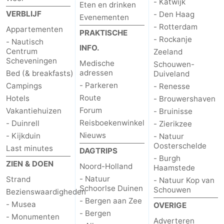
- Katwijk
Eten en drinken
VERBLIJF
- Den Haag
Evenementen
- Rotterdam
Appartementen
PRAKTISCHE
- Rockanje
- Nautisch
INFO.
Centrum
Zeeland
Scheveningen
Medische
Schouwen-
adressen
Bed (& breakfasts)
Duiveland
- Parkeren
Campings
- Renesse
Route
Hotels
- Brouwershaven
Forum
Vakantiehuizen
- Bruinisse
Reisboekenwinkel
- Duinrell
- Zierikzee
Nieuws
- Kijkduin
- Natuur
Oosterschelde
Last minutes
DAGTRIPS
- Burgh
ZIEN & DOEN
Noord-Holland
Haamstede
- Natuur
Strand
- Natuur Kop van
Schoorlse Duinen
Schouwen
Bezienswaardigheden
- Bergen aan Zee
- Musea
OVERIGE
- Bergen
- Monumenten
Adverteren