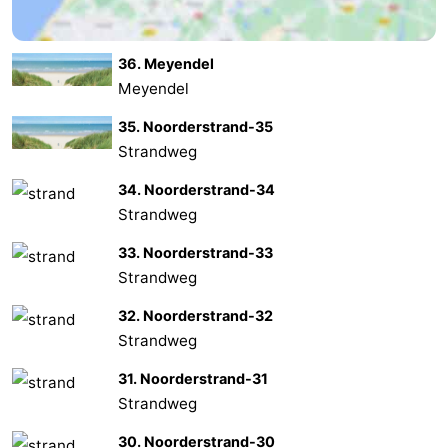
Hollands
Noordwijk
-
36. Meyendel
Duin
Katwijk
-
Meyendel
Den
-
35. Noorderstrand-35
Strandweg
Haag
Rotterdam
-
34. Noorderstrand-34
Strandweg
Rockanje
Zeeland
33. Noorderstrand-33
Schouwen-
Strandweg
Duiveland
-
32. Noorderstrand-32
Strandweg
Renesse
-
31. Noorderstrand-31
Brouwershaven
-
Strandweg
Bruinisse
-
30. Noorderstrand-30