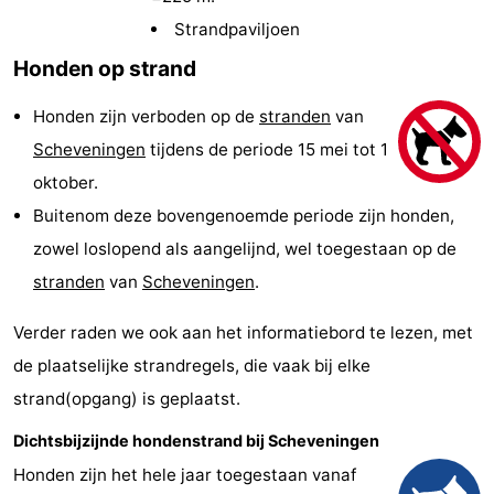
Vakantiehuizen
Strandpaviljoen
Honden op strand
-
Honden zijn verboden op de
stranden
van
Duinrell
-
Scheveningen
tijdens de periode 15 mei tot 1
Kijkduin
Last
oktober.
Buitenom deze bovengenoemde periode zijn honden,
minutes
Strand
zowel loslopend als aangelijnd, wel toegestaan op de
Zien
stranden
van
Scheveningen
.
&
Bezienswaardigheden
Verder raden we ook aan het informatiebord te lezen, met
de plaatselijke strandregels, die vaak bij elke
doen
-
strand(opgang) is geplaatst.
Musea
-
Dichtsbijzijnde hondenstrand bij Scheveningen
Monumenten
-
Honden zijn het hele jaar toegestaan vanaf