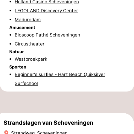
Holland Casino Scheveningen
aan
Noordhollands
-
LEGOLAND Discovery Center
Madurodam
Zee
duinreservaat
Wijk
-
Amusement
Bioscoop Pathé Scheveningen
aan
Natuur
-
Circustheater
Zee
Zuid-
Amsterdam
-
Natuur
Westbroekpark
Kennermerland
Haarlem
-
Sporten
Beginner's surfles - Hart Beach Quiksilver
Zandvoort
Zuid-
Surfschool
Holland
-
Leiden
Bollenstreek
-
Strandslagen van Scheveningen
Natuur
-
Strandweg, Scheveningen