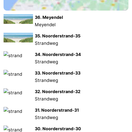
Zierikzee
-
36. Meyendel
Natuur
-
Meyendel
35. Noorderstrand-35
Oosterschelde
Burgh
-
Strandweg
Haamstede
Natuur
Weer
34. Noorderstrand-34
Strandweg
Kop
Contact
33. Noorderstrand-33
van
Strandweg
Schouwen
32. Noorderstrand-32
Strandweg
31. Noorderstrand-31
Strandweg
30. Noorderstrand-30