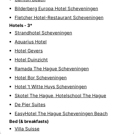
Bilderberg Europa Hotel Scheveningen
Fietsen
-
Fletcher Hotel-Restaurant Scheveningen
Wandelen
-
Hotels - 3*
Strandhotel Scheveningen
Golfbanen
-
Aquarius Hotel
Surfen
Eten
Hotel Gevers
Hotel Duinzicht
en
Evenementen
Ramada The Hague Scheveningen
drinken
Praktisch
Hotel Bor Scheveningen
Hotel 't Witte Huys Scheveningen
Forum
Skotel The Hague, Hotelschool The Hague
Route
De Pier Suites
EasyHotel The Hague Scheveningen Beach
-
Bed (& breakfasts)
Villa Suisse
Parkeren
Reisboekenwinkel