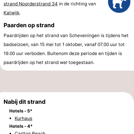
strand Noorderstrand 34
in de richting van
Uitkijkpunten
Attracties
Katwijk
.
-
Paarden op strand
Rondvaarten
-
Paardrijden op het strand van Scheveningen is tijdens het
badseizoen, van 15 mei tot 1 oktober, vanaf 07.00 uur tot
Amusement
-
19.00 uur verboden. Buitenom deze periode en tijden is
Speeltuinen
-
paardrijden op het strand wel toegestaan.
Binnenspeeltuinen
Dorpen
&
Natuur
Nabij dit strand
Steden
Rondleidingen
Hotels - 5*
Sporten
Kurhaus
Hotels - 4*
-
Carlton Beach