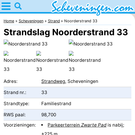
Home
Scheveningen
Home
Scheveningen
Strand
Noorderstrand 33
Strandslag Noorderstrand 33
Tips
Voor
kinderen
Overnachten
Appartementen
Adres:
Strandweg
, Scheveningen
-
Strand nr.:
33
Nautisch
Bed
Strandtype:
Familiestrand
RWS paal:
98,700
Centrum
(&
Campings
Voorzieningen:
Parkeerterrein
Zwarte Pad
is nabij;
Scheveningen
breakfasts)
Hotels
±225 m.