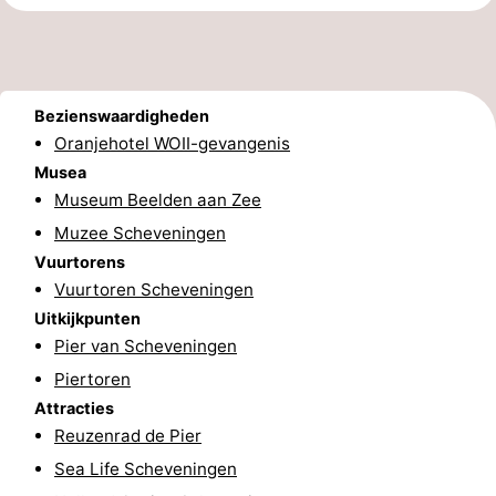
Nieuws
Medische
Bezienswaardigheden
adressen
Regio
Oranjehotel WOII-gevangenis
Musea
Noord-
Museum Beelden aan Zee
Muzee Scheveningen
Holland
-
Vuurtorens
Natuur
-
Vuurtoren Scheveningen
Uitkijkpunten
Schoorlse
Bergen
-
Pier van Scheveningen
Piertoren
Duinen
aan
Bergen
-
Attracties
Zee
Alkmaar
-
Reuzenrad de Pier
Sea Life Scheveningen
Egmond
-