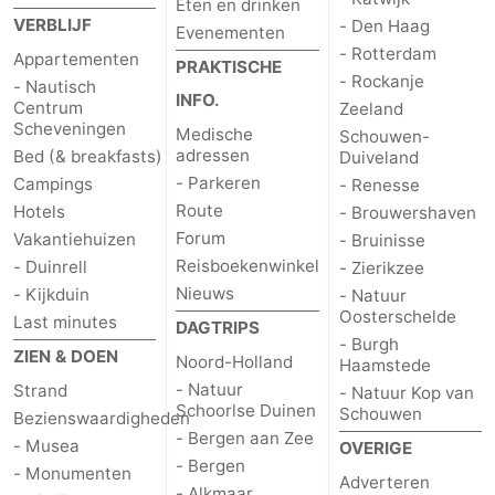
Eten en drinken
VERBLIJF
- Den Haag
Evenementen
- Rotterdam
Appartementen
PRAKTISCHE
- Rockanje
- Nautisch
INFO.
Centrum
Zeeland
Scheveningen
Medische
Schouwen-
adressen
Bed (& breakfasts)
Duiveland
- Parkeren
Campings
- Renesse
Route
Hotels
- Brouwershaven
Forum
Vakantiehuizen
- Bruinisse
Reisboekenwinkel
- Duinrell
- Zierikzee
Nieuws
- Kijkduin
- Natuur
Oosterschelde
Last minutes
DAGTRIPS
- Burgh
ZIEN & DOEN
Noord-Holland
Haamstede
- Natuur
Strand
- Natuur Kop van
Schoorlse Duinen
Schouwen
Bezienswaardigheden
- Bergen aan Zee
- Musea
OVERIGE
- Bergen
- Monumenten
Adverteren
- Alkmaar