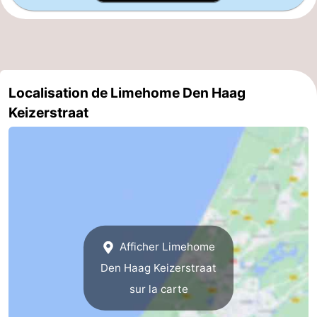
aan
Noordhollands
-
Zee
duinreservaat
Wijk
-
aan
Nature
-
Localisation de Limehome Den Haag
Keizerstraat
Zee
Zuid-
Amsterdam
-
Kennermerland
Haarlem
-
Zandvoort
Hollande-
Méridionale
-
Leiden
Bollenstreek
Afficher Limehome
Den Haag Keizerstraat
-
sur la carte
Nature
-