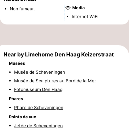
Points
Attractions
Media
Non fumeur.
Internet WiFi.
de
-
vue
Croisières
-
Divertissement
-
Near by Limehome Den Haag Keizerstraat
Terrains
-
Musées
Musée de Scheveningen
de
Aires
Villages
Musée de Sculptures au Bord de la Mer
jeux
de
&
Nature
Fotomuseum Den Haag
jeux
villes
Visites
Phares
Phare de Scheveningen
intérieures
guidées
Sports
Points de vue
-
Jetée de Scheveningen