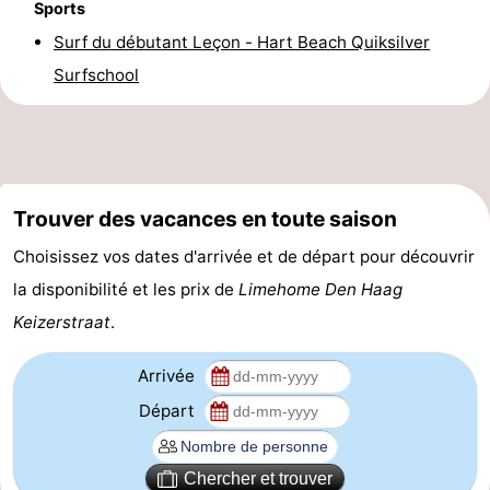
Sports
-
Surf du débutant Leçon - Hart Beach Quiksilver
Surfschool
Stationnement
Adresses
Médicales
Région
Hollande-
Trouver des vacances en toute saison
Septentrionale
-
Choisissez vos dates d'arrivée et de départ pour découvrir
Nature
-
la disponibilité et les prix de
Limehome Den Haag
Keizerstraat
.
Schoorlse
Bergen
-
Arrivée
Duinen
aan
Bergen
-
Départ
Zee
Alkmaar
-
Egmond
-
Chercher et trouver