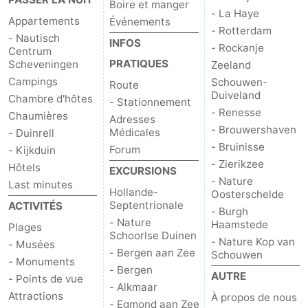
Boire et manger
- La Haye
Appartements
Événements
- Rotterdam
- Nautisch
INFOS
- Rockanje
Centrum
PRATIQUES
Scheveningen
Zeeland
Campings
Schouwen-
Route
Duiveland
Chambre d'hôtes
- Stationnement
- Renesse
Chaumières
Adresses
- Brouwershaven
Médicales
- Duinrell
- Bruinisse
Forum
- Kijkduin
- Zierikzee
Hôtels
EXCURSIONS
- Nature
Last minutes
Hollande-
Oosterschelde
Septentrionale
ACTIVITÉS
- Burgh
- Nature
Haamstede
Plages
Schoorlse Duinen
- Nature Kop van
- Musées
- Bergen aan Zee
Schouwen
- Monuments
- Bergen
AUTRE
- Points de vue
- Alkmaar
Attractions
À propos de nous
- Egmond aan Zee