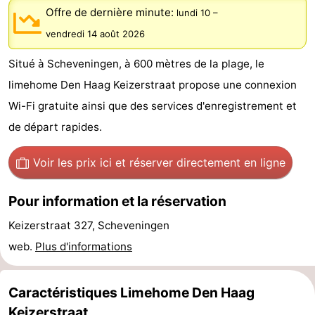
Offre de dernière minute:
lundi 10
–
-
vendredi 14 août 2026
Duinrell
-
Situé à Scheveningen, à 600 mètres de la plage, le
Kijkduin
Hôtels
limehome Den Haag Keizerstraat propose une connexion
Wi-Fi gratuite ainsi que des services d'enregistrement et
Last
de départ rapides.
minutes
Plages
Voir les prix ici
et réserver directement en ligne
Voir
Pour information et la réservation
et
Lieux
Keizerstraat 327, Scheveningen
faire
d'intérêt
-
web.
Plus d'informations
Musées
-
Caractéristiques Limehome Den Haag
Monuments
-
Keizerstraat