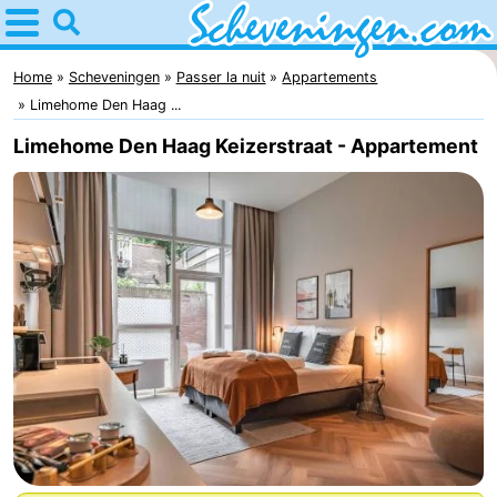
Home
Scheveningen
Home
Scheveningen
Passer la nuit
Appartements
Limehome Den Haag ...
Astuces
Limehome Den Haag Keizerstraat - Appartement
Avec
les
Passer
enfants
la
Appartements
nuit
-
Nautisch
Campings
Centrum
Chambre
Scheveningen
d'hôtes
Chaumières