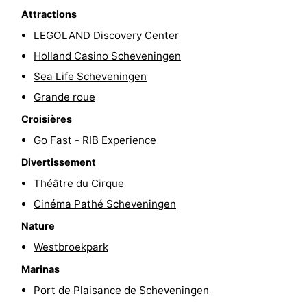
Attractions
Faire
-
LEGOLAND Discovery Center
du
Randonnée
-
Holland Casino Scheveningen
Sea Life Scheveningen
vélo
Terrains
-
Grande roue
de
Surfen
-
Croisières
Go Fast - RIB Experience
golf
Peche
-
Divertissement
Sportive
Equitation
Boire
Théâtre du Cirque
Cinéma Pathé Scheveningen
et
Événements
Nature
manger
Pratiques
Westbroekpark
Forum
Marinas
Port de Plaisance de Scheveningen
Route