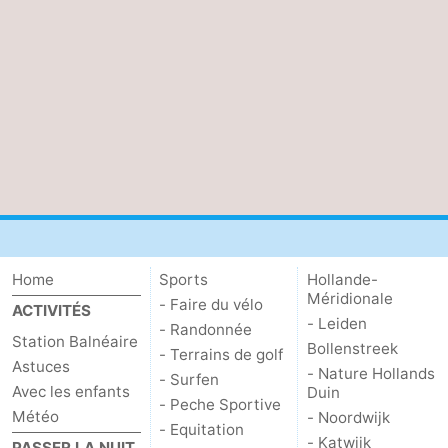
Zierikzee
-
Nature
-
Oosterschelde
Burgh
-
Haamstede
Nature
Météo
Kop
Contact
van
Home
Sports
Hollande-
Méridionale
- Faire du vélo
Schouwen
ACTIVITÉS
- Leiden
- Randonnée
Station Balnéaire
Bollenstreek
- Terrains de golf
Astuces
- Nature Hollands
- Surfen
Avec les enfants
Duin
- Peche Sportive
Météo
- Noordwijk
- Equitation
- Katwijk
PASSER LA NUIT