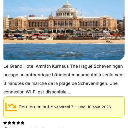
-
Stationnement
Adresses
Médicales
Région
Hollande-
Septentrionale
-
Le Grand Hotel Amrâth Kurhaus The Hague Scheveningen
Nature
-
occupe un authentique bâtiment monumental à seulement
3 minutes de marche de la plage de Scheveningen. Une
Schoorlse
Bergen
-
connexion Wi-Fi est disponible ...
Duinen
aan
Bergen
-
Dernière minute:
–
vendredi 7
lundi 10 août 2026
Zee
Alkmaar
-
Egmond
-