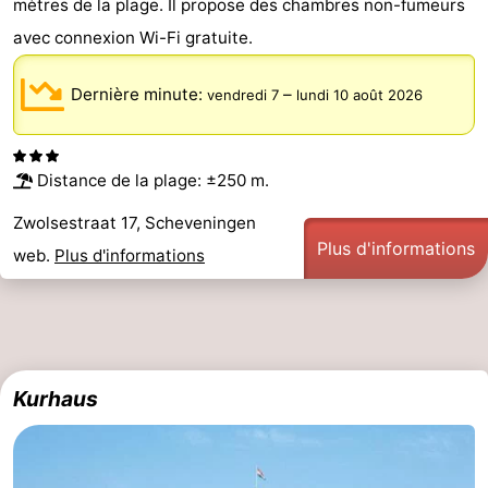
mètres de la plage. Il propose des chambres non-fumeurs
Faire
-
avec connexion Wi-Fi gratuite.
du
Randonnée
-
Dernière minute:
–
vendredi 7
lundi 10 août 2026
vélo
Terrains
-
de
Surfen
-
Distance de la plage: ±250 m.
Zwolsestraat 17, Scheveningen
golf
Peche
-
Plus d'informations
web.
Plus d'informations
Sportive
Equitation
Boire
et
Événements
manger
Pratiques
Kurhaus
Forum
Route