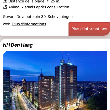
Distance de la plage: ±125 m.
Animaux admis après consultation.
aan
Noordhollands
-
Gevers Deynootplein 30, Scheveningen
Zee
duinreservaat
Wijk
-
web.
Plus d'informations
Plus d'informations
aan
Nature
-
Zee
Zuid-
Amsterdam
-
NH Den Haag
Kennermerland
Haarlem
-
Zandvoort
Hollande-
Méridionale
-
Leiden
Bollenstreek
-
Nature
-