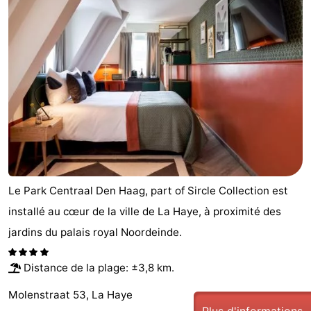
-
Duinrell
-
Kijkduin
Hôtels
Last
minutes
Plages
Voir
Le Park Centraal Den Haag, part of Sircle Collection est
et
Lieux
installé au cœur de la ville de La Haye, à proximité des
jardins du palais royal Noordeinde.
faire
d'intérêt
-
Musées
-
Distance de la plage: ±3,8 km.
Molenstraat 53, La Haye
Monuments
-
Plus d'informations