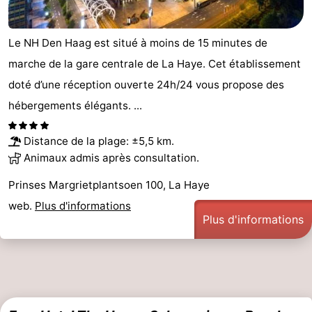
Hollands
Noordwijk
-
Le NH Den Haag est situé à moins de 15 minutes de
Duin
Katwijk
-
marche de la gare centrale de La Haye. Cet établissement
doté d’une réception ouverte 24h/24 vous propose des
La
-
hébergements élégants. ...
Haye
Rotterdam
-
Distance de la plage: ±5,5 km.
Rockanje
Zeeland
Animaux admis après consultation.
Schouwen-
Prinses Margrietplantsoen 100, La Haye
web.
Plus d'informations
Duiveland
-
Plus d'informations
Renesse
-
Brouwershaven
-
Bruinisse
-