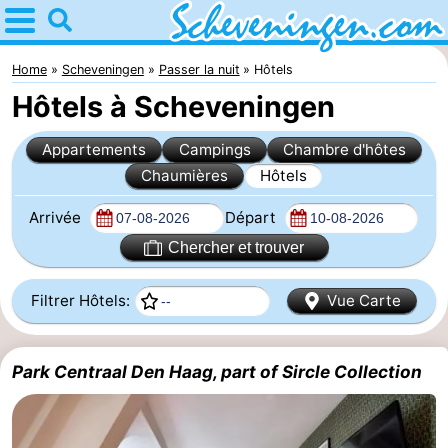
Home
Scheveningen
Home
Scheveningen
Passer la nuit
Hôtels
Hôtels à Scheveningen
Astuces
Appartements
Campings
Chambre d'hôtes
Avec
Chaumières
Hôtels
les
Passer
Arrivée
Départ
enfants
la
Appartements
Chercher et trouver
nuit
-
Filtrer Hôtels:
Vue Carte
Nautisch
Campings
Park Centraal Den Haag, part of Sircle Collection
Centrum
Chambre
Scheveningen
d'hôtes
Chaumières