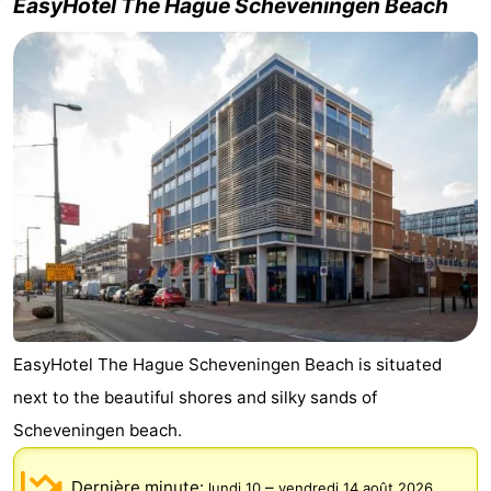
EasyHotel The Hague Scheveningen Beach
Zierikzee
-
Nature
-
Oosterschelde
Burgh
-
Haamstede
Nature
Météo
Kop
Contact
van
Schouwen
EasyHotel The Hague Scheveningen Beach is situated
next to the beautiful shores and silky sands of
Scheveningen beach.
Dernière minute:
–
lundi 10
vendredi 14 août 2026