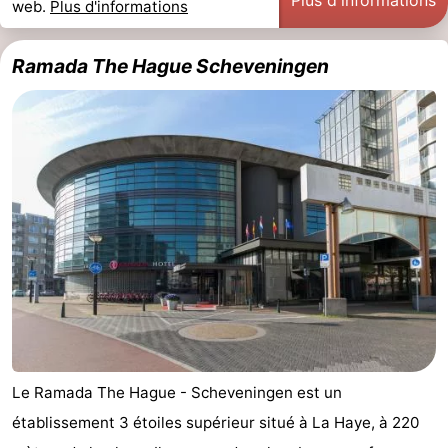
web.
Plus d'informations
Points
Attractions
Ramada The Hague Scheveningen
de
-
vue
Croisières
-
Divertissement
-
Terrains
-
de
Aires
Villages
jeux
de
&
Nature
jeux
villes
Visites
intérieures
guidées
Sports
Le Ramada The Hague - Scheveningen est un
établissement 3 étoiles supérieur situé à La Haye, à 220
-