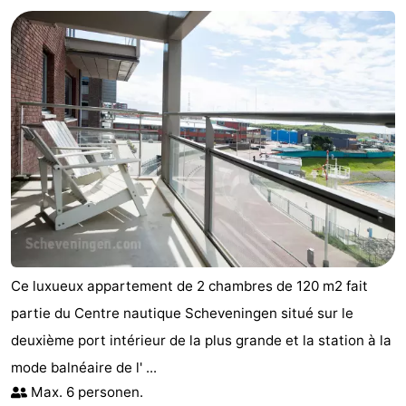
-
Duinrell
-
Kijkduin
Hôtels
Last
minutes
Plages
Voir
et
Lieux
Ce luxueux appartement de 2 chambres de 120 m2 fait
faire
d'intérêt
-
partie du Centre nautique Scheveningen situé sur le
deuxième port intérieur de la plus grande et la station à la
Musées
-
mode balnéaire de l' ...
Monuments
-
Max. 6 personen.