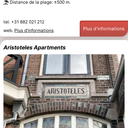
Distance de la plage: ±500 m.
aan
Noordhollands
-
tel. +31 882 021 212
Zee
duinreservaat
Wijk
-
Plus d'informations
web.
Plus d'informations
aan
Nature
-
Aristoteles Apartments
Zee
Zuid-
Amsterdam
-
Kennermerland
Haarlem
-
Zandvoort
Hollande-
Méridionale
-
Leiden
Bollenstreek
-
Nature
-