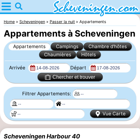
Home
Scheveningen
Home
Scheveningen
Passer la nuit
Appartements
Appartements à Scheveningen
Astuces
Appartements
Campings
Chambre d'hôtes
Avec
Chaumières
Hôtels
les
Passer
Arrivée
Départ
enfants
la
Appartements
Chercher et trouver
nuit
-
Filtrer Appartements:
Nautisch
Campings
Vue Carte
Centrum
Chambre
Scheveningen
d'hôtes
Chaumières
Scheveningen Harbour 40