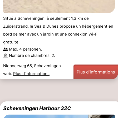
Faire
-
Situé à Scheveningen, à seulement 1,3 km de
du
Randonnée
-
Zuiderstrand, le Sea & Dunes propose un hébergement en
vélo
Terrains
-
bord de mer avec un jardin et une connexion Wi-Fi
gratuite.
de
Surfen
-
Max. 4 personen.
golf
Peche
-
Nombre de chambres: 2.
Nieboerweg 65, Scheveningen
Sportive
Equitation
Boire
Plus d'informations
web.
Plus d'informations
et
Événements
manger
Pratiques
Forum
Scheveningen Harbour 32C
Route