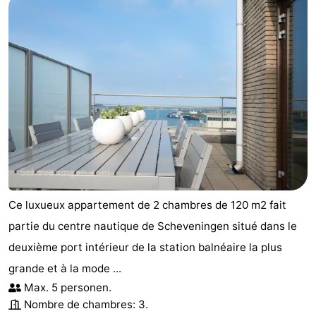
-
Stationnement
Adresses
Médicales
Région
Hollande-
Septentrionale
-
Nature
-
Ce luxueux appartement de 2 chambres de 120 m2 fait
Schoorlse
Bergen
-
partie du centre nautique de Scheveningen situé dans le
Duinen
aan
Bergen
-
deuxième port intérieur de la station balnéaire la plus
grande et à la mode ...
Zee
Alkmaar
-
Max. 5 personen.
Nombre de chambres: 3.
Egmond
-