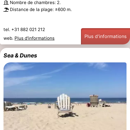
Nombre de chambres: 2.
Points
Attractions
Distance de la plage: ±600 m.
de
-
tel. +31 882 021 212
vue
Croisières
-
Plus d'informations
web.
Plus d'informations
Divertissement
-
Sea & Dunes
Terrains
-
de
Aires
Villages
jeux
de
&
Nature
jeux
villes
Visites
intérieures
guidées
Sports
-