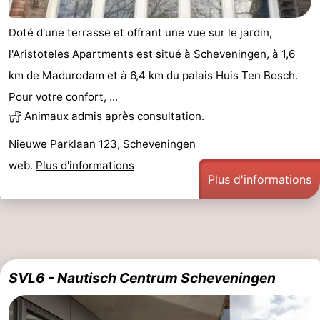
Hollands
Noordwijk
-
Doté d'une terrasse et offrant une vue sur le jardin,
l'Aristoteles Apartments est situé à Scheveningen, à 1,6
Duin
Katwijk
-
km de Madurodam et à 6,4 km du palais Huis Ten Bosch.
La
-
Pour votre confort, ...
Animaux admis après consultation.
Haye
Rotterdam
-
Nieuwe Parklaan 123, Scheveningen
Rockanje
Zeeland
web.
Plus d'informations
Plus d'informations
Schouwen-
Duiveland
-
Renesse
-
SVL6 - Nautisch Centrum Scheveningen
Brouwershaven
-
Bruinisse
-