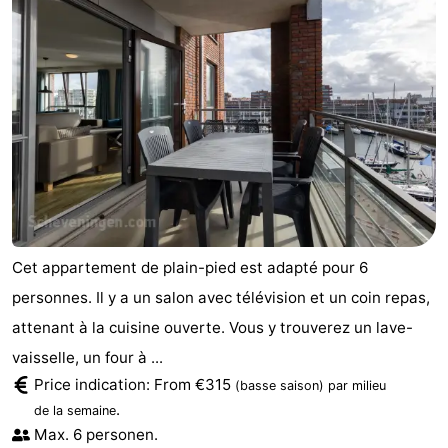
Zierikzee
-
Nature
-
Oosterschelde
Burgh
-
Haamstede
Nature
Météo
Kop
Contact
van
Cet appartement de plain-pied est adapté pour 6
personnes. Il y a un salon avec télévision et un coin repas,
Schouwen
attenant à la cuisine ouverte. Vous y trouverez un lave-
vaisselle, un four à ...
Price indication: From €315
(basse saison)
par milieu
.
de la semaine
Max. 6 personen.