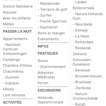
- Leiden
- Randonnée
Station Balnéaire
aan
Noordhollands
-
Bollenstreek
- Terrains de golf
Astuces
- Nature Hollands
- Surfen
Avec les enfants
Duin
Zee
duinreservaat
Wijk
-
- Peche Sportive
Météo
- Noordwijk
- Equitation
aan
Nature
-
- Katwijk
PASSER LA NUIT
Boire et manger
- La Haye
Appartements
Événements
Zee
Zuid-
Amsterdam
-
- Rotterdam
- Nautisch
INFOS
- Rockanje
Centrum
Kennermerland
Haarlem
-
PRATIQUES
Scheveningen
Zeeland
Campings
Schouwen-
Route
Zandvoort
Hollande-
Duiveland
Chambre d'hôtes
- Stationnement
- Renesse
Chaumières
Méridionale
-
Adresses
- Brouwershaven
Médicales
- Duinrell
- Bruinisse
Leiden
Bollenstreek
Forum
- Kijkduin
- Zierikzee
Hôtels
EXCURSIONS
-
- Nature
Last minutes
Hollande-
Oosterschelde
Septentrionale
ACTIVITÉS
Nature
-
- Burgh