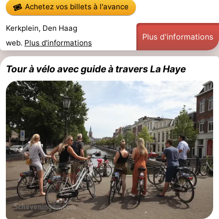
Achetez vos billets à l'avance
Points
Attractions
Kerkplein, Den Haag
de
-
Plus d'informations
web.
Plus d'informations
vue
Croisières
-
Tour à vélo avec guide à travers La Haye
Divertissement
-
Terrains
-
de
Aires
Villages
jeux
de
&
Nature
jeux
villes
Visites
intérieures
guidées
Sports
-