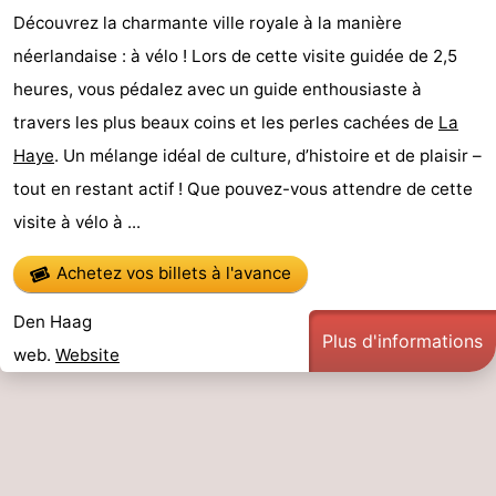
Découvrez la charmante ville royale à la manière
Faire
-
néerlandaise : à vélo ! Lors de cette visite guidée de 2,5
du
Randonnée
-
heures, vous pédalez avec un guide enthousiaste à
travers les plus beaux coins et les perles cachées de
La
vélo
Terrains
-
Haye
. Un mélange idéal de culture, d’histoire et de plaisir –
de
Surfen
-
tout en restant actif ! Que pouvez-vous attendre de cette
visite à vélo à ...
golf
Peche
-
Achetez vos billets à l'avance
Sportive
Equitation
Boire
Den Haag
et
Événements
Plus d'informations
web.
Website
manger
Pratiques
Forum
Route