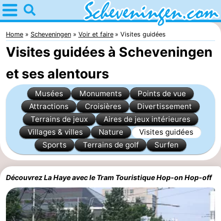
Home
Scheveningen
Home
Scheveningen
Voir et faire
Visites guidées
Visites guidées à Scheveningen
Astuces
et ses alentours
Avec
Musées
Monuments
Points de vue
les
Passer
Attractions
Croisières
Divertissement
Terrains de jeux
Aires de jeux intérieures
enfants
la
Appartements
Villages & villes
Nature
Visites guidées
nuit
-
Sports
Terrains de golf
Surfen
Nautisch
Campings
Découvrez La Haye avec le Tram Touristique Hop-on Hop-off
Centrum
Chambre
Scheveningen
d'hôtes
Chaumières