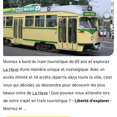
-
Duinrell
-
Kijkduin
Hôtels
Last
minutes
Plages
Montez à bord du
tram touristique de 65 ans
et explorez
Voir
La Haye
d’une manière unique et nostalgique. Avec un
et
Lieux
accès illimité
et
14 arrêts
répartis dans toute la ville, c’est
vous qui décidez où descendre pour découvrir les plus
faire
d'intérêt
-
beaux coins de
La Haye
! Que pouvez-vous attendre lors
Musées
-
de votre trajet en tram touristique ? -
Liberté d'explorer :
Montez et ...
Monuments
-