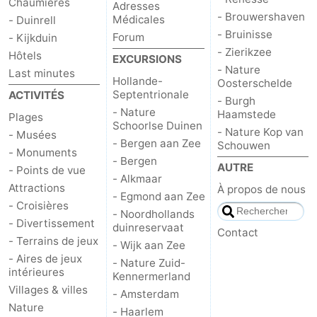
Chaumières
Adresses
- Brouwershaven
Médicales
- Duinrell
- Bruinisse
Forum
- Kijkduin
- Zierikzee
Hôtels
EXCURSIONS
- Nature
Last minutes
Hollande-
Oosterschelde
Septentrionale
ACTIVITÉS
- Burgh
- Nature
Haamstede
Plages
Schoorlse Duinen
- Nature Kop van
- Musées
- Bergen aan Zee
Schouwen
- Monuments
- Bergen
AUTRE
- Points de vue
- Alkmaar
Attractions
À propos de nous
- Egmond aan Zee
- Croisières
- Noordhollands
- Divertissement
duinreservaat
Contact
- Terrains de jeux
- Wijk aan Zee
- Aires de jeux
- Nature Zuid-
intérieures
Kennermerland
Villages & villes
- Amsterdam
Nature
- Haarlem