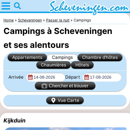
Home
Scheveningen
Home
Scheveningen
Passer la nuit
Campings
Campings à Scheveningen
Astuces
et ses alentours
Avec
Appartements
Campings
Chambre d'hôtes
les
Passer
Chaumières
Hôtels
enfants
la
Appartements
Arrivée
Départ
nuit
-
Chercher et trouver
Nautisch
Campings
Vue Carte
Centrum
Chambre
Kijkduin
Scheveningen
d'hôtes
Chaumières