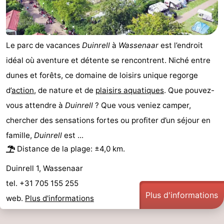
Faire
-
du
Randonnée
-
Le parc de vacances
Duinrell
à
Wassenaar
est l’endroit
vélo
Terrains
-
idéal où aventure et détente se rencontrent. Niché entre
dunes et forêts, ce domaine de loisirs unique regorge
de
Surfen
-
d’
action
, de nature et de
plaisirs aquatiques
. Que pouvez-
golf
Peche
-
vous attendre à
Duinrell
? Que vous veniez camper,
chercher des sensations fortes ou profiter d’un séjour en
Sportive
Equitation
Boire
famille,
Duinrell
est ...
Distance de la plage: ±4,0 km.
et
Événements
Duinrell 1, Wassenaar
manger
Pratiques
tel. +31 705 155 255
Forum
Plus d'informations
web.
Plus d'informations
Route