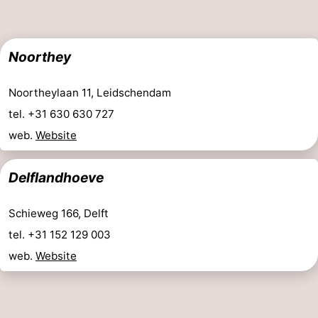
-
Stationnement
Adresses
Noorthey
Médicales
Région
Noortheylaan 11, Leidschendam
tel. +31 630 630 727
Hollande-
web.
Website
Septentrionale
-
Delflandhoeve
Nature
-
Schoorlse
Bergen
-
Schieweg 166, Delft
tel. +31 152 129 003
Duinen
aan
Bergen
-
web.
Website
Zee
Alkmaar
-
Egmond
-