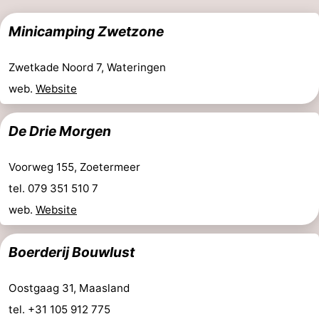
aan
Noordhollands
-
Minicamping Zwetzone
Zee
duinreservaat
Wijk
-
Zwetkade Noord 7, Wateringen
aan
Nature
-
web.
Website
Zee
Zuid-
Amsterdam
-
De Drie Morgen
Kennermerland
Haarlem
-
Voorweg 155, Zoetermeer
Zandvoort
Hollande-
tel. 079 351 510 7
web.
Website
Méridionale
-
Leiden
Bollenstreek
Boerderij Bouwlust
-
Oostgaag 31, Maasland
tel. +31 105 912 775
Nature
-