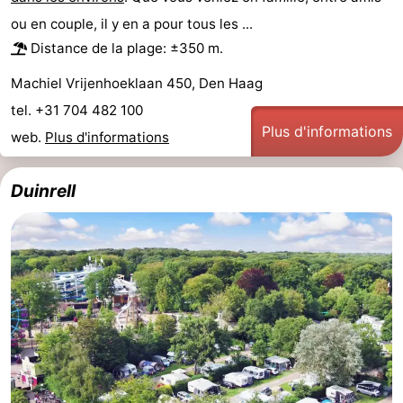
ou en couple, il y en a pour tous les ...
Points
Attractions
Distance de la plage: ±350 m.
de
-
Machiel Vrijenhoeklaan 450, Den Haag
vue
Croisières
-
tel. +31 704 482 100
Plus d'informations
web.
Plus d'informations
Divertissement
-
Terrains
-
Duinrell
de
Aires
Villages
jeux
de
&
Nature
jeux
villes
Visites
intérieures
guidées
Sports
-