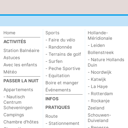
Zierikzee
-
Nature
-
Home
Sports
Hollande-
Oosterschelde
Burgh
-
Méridionale
- Faire du vélo
ACTIVITÉS
- Leiden
- Randonnée
Haamstede
Nature
Météo
Station Balnéaire
Bollenstreek
- Terrains de golf
Astuces
- Nature Hollands
- Surfen
Kop
Contact
Avec les enfants
Duin
- Peche Sportive
Météo
- Noordwijk
van
- Equitation
- Katwijk
PASSER LA NUIT
Boire et manger
- La Haye
Schouwen
Appartements
Événements
- Rotterdam
- Nautisch
INFOS
- Rockanje
Centrum
PRATIQUES
Scheveningen
Zeeland
Campings
Schouwen-
Route
Duiveland
Chambre d'hôtes
- Stationnement
- Renesse