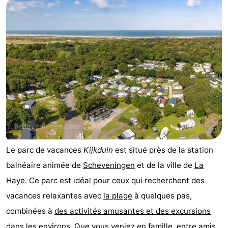
-
Duinrell
-
Kijkduin
Hôtels
Last
minutes
Plages
Voir
Le parc de vacances
Kijkduin
est situé près de la station
et
Lieux
balnéaire animée de
Scheveningen
et de la ville de
La
faire
d'intérêt
-
Haye
. Ce parc est idéal pour ceux qui recherchent des
vacances relaxantes avec
la plage
à quelques pas,
Musées
-
combinées à
des activités amusantes et des excursions
Monuments
-
dans les environs
. Que vous veniez en famille, entre amis