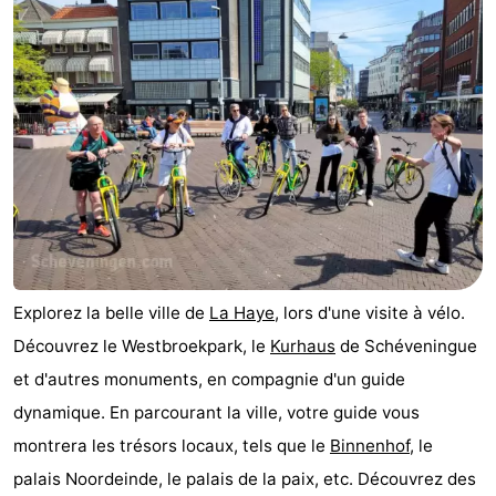
Points
Attractions
de
-
vue
Croisières
-
Divertissement
-
Terrains
-
de
Aires
Villages
Explorez la belle ville de
La Haye
, lors d'une visite à vélo.
jeux
de
&
Nature
Découvrez le Westbroekpark, le
Kurhaus
de Schéveningue
jeux
villes
Visites
et d'autres monuments, en compagnie d'un guide
dynamique. En parcourant la ville, votre guide vous
intérieures
guidées
Sports
montrera les trésors locaux, tels que le
Binnenhof
, le
-
palais Noordeinde, le palais de la paix, etc. Découvrez des