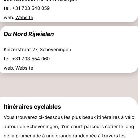
tel. +31 703 540 059
-
web.
Website
Stationnement
Adresses
Du Nord Rijwielen
Médicales
Région
Keizerstraat 27, Scheveningen
Hollande-
tel. +31 703 554 060
Septentrionale
-
web.
Website
Nature
-
Schoorlse
Bergen
-
Itinéraires cyclables
Duinen
aan
Bergen
-
Vous trouverez ci-dessous les plus beaux itinéraires à vélo
Zee
Alkmaar
-
autour de Scheveningen, d'un court parcours côtier le long
Egmond
-
de la promenade à une grande randonnée à travers les