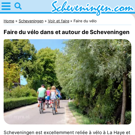
Home
Scheveningen
Home
Scheveningen
Voir et faire
Faire du vélo
Faire du vélo dans et autour de Scheveningen
Astuces
Avec
les
Passer
enfants
la
Appartements
nuit
-
Nautisch
Campings
Centrum
Chambre
Scheveningen
d'hôtes
Chaumières
Scheveningen est excellemment reliée à vélo à La Haye et