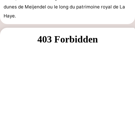
dunes de Meijendel ou le long du patrimoine royal de La
aan
Noordhollands
-
Haye.
Zee
duinreservaat
Wijk
-
aan
Nature
-
Zee
Zuid-
Amsterdam
-
Kennermerland
Haarlem
-
Zandvoort
Hollande-
Méridionale
-
Leiden
Bollenstreek
-
Nature
-