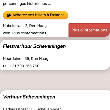
personnages historiques ...
Faire
-
Achetez vos billets à l'avance
du
Randonnée
-
Nobelstraat 2, Den Haag
vélo
Terrains
-
Plus d'informations
web.
Plus d'informations
de
Surfen
-
Fietsverhuur Scheveningen
golf
Peche
-
Noordeinde 59, Den Haag
Sportive
Equitation
Boire
tel. +31 703 265 790
et
Événements
manger
Pratiques
Forum
Verhuur Scheveningen
Route
Badhuisstraat 118, Scheveningen