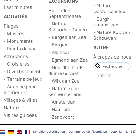
EXCURSIONS
- Nature
Last minutes
Hollande-
Oosterschelde
Septentrionale
ACTIVITÉS
- Burgh
- Nature
Haamstede
Plages
Schoorlse Duinen
- Nature Kop van
- Musées
- Bergen aan Zee
Schouwen
- Monuments
- Bergen
AUTRE
- Points de vue
- Alkmaar
Attractions
À propos de nous
- Egmond aan Zee
- Croisières
- Noordhollands
- Divertissement
duinreservaat
Contact
- Terrains de jeux
- Wijk aan Zee
- Aires de jeux
- Nature Zuid-
intérieures
Kennermerland
Villages & villes
- Amsterdam
Nature
- Haarlem
Visites guidées
- Zandvoort
conditions d‘utilisation
|
politique de confidentialité
|
copyright © 1997