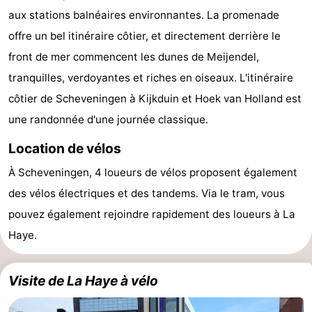
aux stations balnéaires environnantes. La promenade
-
offre un bel itinéraire côtier, et directement derrière le
Duinrell
-
front de mer commencent les dunes de Meijendel,
tranquilles, verdoyantes et riches en oiseaux. L'itinéraire
Kijkduin
Hôtels
côtier de Scheveningen à Kijkduin et Hoek van Holland est
Last
une randonnée d'une journée classique.
minutes
Plages
Location de vélos
À Scheveningen, 4 loueurs de vélos proposent également
Voir
des vélos électriques et des tandems. Via le tram, vous
et
Lieux
pouvez également rejoindre rapidement des loueurs à La
Haye.
faire
d'intérêt
-
Musées
-
Visite de La Haye à vélo
Monuments
-