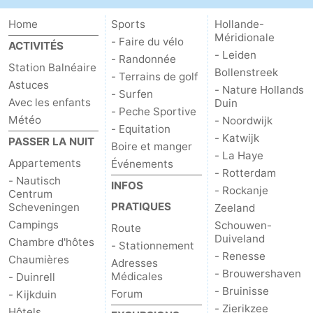
Home
Sports
Hollande-
Méridionale
- Faire du vélo
ACTIVITÉS
- Leiden
- Randonnée
Station Balnéaire
Bollenstreek
- Terrains de golf
Astuces
- Nature Hollands
- Surfen
Avec les enfants
Duin
- Peche Sportive
Météo
- Noordwijk
- Equitation
- Katwijk
PASSER LA NUIT
Boire et manger
- La Haye
Appartements
Événements
- Rotterdam
- Nautisch
INFOS
- Rockanje
Centrum
PRATIQUES
Scheveningen
Zeeland
Campings
Schouwen-
Route
Duiveland
Chambre d'hôtes
- Stationnement
- Renesse
Chaumières
Adresses
- Brouwershaven
Médicales
- Duinrell
- Bruinisse
Forum
- Kijkduin
- Zierikzee
Hôtels